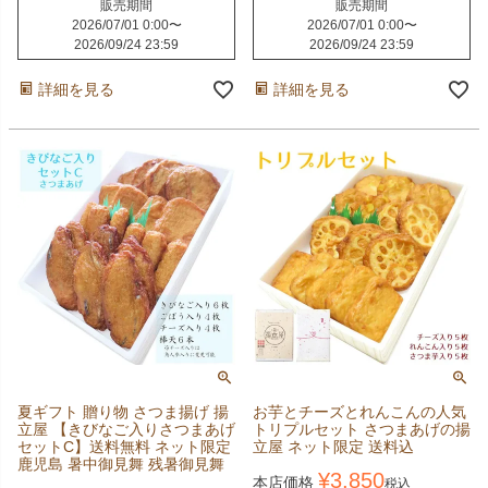
販売期間
販売期間
2026/07/01 0:00
〜
2026/07/01 0:00
〜
2026/09/24 23:59
2026/09/24 23:59
詳細を見る
詳細を見る
夏ギフト 贈り物 さつま揚げ 揚
お芋とチーズとれんこんの人気
立屋 【きびなご入りさつまあげ
トリプルセット さつまあげの揚
セットC】送料無料 ネット限定
立屋 ネット限定 送料込
鹿児島 暑中御見舞 残暑御見舞
¥
3,850
本店価格
税込