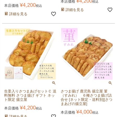
¥
4,200
本店価格
税込
¥
4,200
本店価格
税込
詳細を見る
詳細を見る
生姜入りさつまあげセットＣ 送
さつま揚げ 鹿児島 揚立屋 菫
料無料 さつま揚げ ギフト ネッ
（すみれ） ６種さつま揚げ詰
ト限定 揚立屋
合せ [ネット限定・送料別][さつ
まあげの揚立屋]
¥
4,200
本店価格
税込
¥
4,000
本店価格
税込
詳細を見る