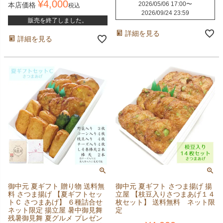
¥
4,000
2026/05/06 17:00
〜
本店価格
税込
2026/09/24 23:59
販売を終了しました。
詳細を見る
詳細を見る
御中元 夏ギフト 贈り物 送料無
御中元 夏ギフト さつま揚げ 揚
料 さつま揚げ 【夏ギフトセッ
立屋 【枝豆入りさつまあげ１４
トＣ さつまあげ】 ６種詰合せ
枚セット】 送料無料 ネット限
ネット限定 揚立屋 暑中御見舞
定
残暑御見舞 夏グルメ プレゼン