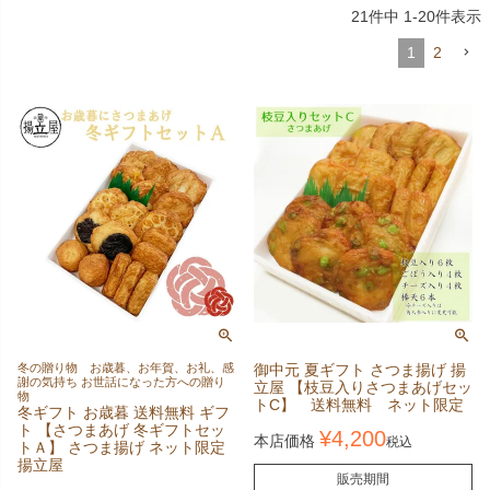
21
件中
1
-
20
件表示
1
2
冬の贈り物 お歳暮、お年賀、お礼、感
御中元 夏ギフト さつま揚げ 揚
謝の気持ち お世話になった方への贈り
立屋 【枝豆入りさつまあげセッ
物
トC】 送料無料 ネット限定
冬ギフト お歳暮 送料無料 ギフ
ト 【さつまあげ 冬ギフトセッ
¥
4,200
本店価格
税込
トＡ】 さつま揚げ ネット限定
揚立屋
販売期間