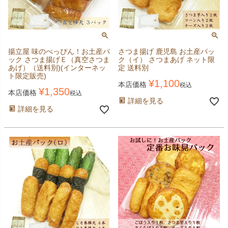
揚立屋 味のべっぴん！お土産パ
さつま揚げ 鹿児島 お土産パッ
ック さつま揚げＥ（真空さつま
ク（イ） さつまあげ ネット限
あげ）（送料別)(インターネッ
定 送料別
ト限定販売)
¥
1,100
本店価格
税込
¥
1,350
本店価格
税込
詳細を見る
詳細を見る