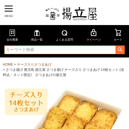
MENU
会社概要
商品一覧
よくある質問
マイページ
カート
HOME
チーズ入りさつまあげ
さつま揚げ 鹿児島 揚立屋 さつま揚げ チーズ入り さつまあげ 14枚セット (送
料込・ネット限定) さつまあげの揚立屋