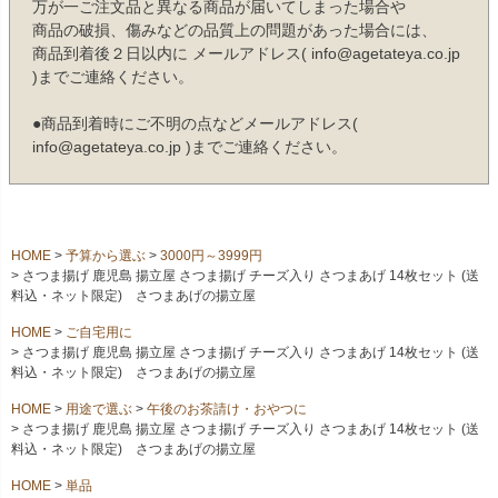
万が一ご注文品と異なる商品が届いてしまった場合や
商品の破損、傷みなどの品質上の問題があった場合には、
商品到着後２日以内に メールアドレス( info@agetateya.co.jp
)までご連絡ください。
●商品到着時にご不明の点などメールアドレス(
info@agetateya.co.jp )までご連絡ください。
HOME
予算から選ぶ
3000円～3999円
さつま揚げ 鹿児島 揚立屋 さつま揚げ チーズ入り さつまあげ 14枚セット (送
料込・ネット限定) さつまあげの揚立屋
HOME
ご自宅用に
さつま揚げ 鹿児島 揚立屋 さつま揚げ チーズ入り さつまあげ 14枚セット (送
料込・ネット限定) さつまあげの揚立屋
HOME
用途で選ぶ
午後のお茶請け・おやつに
さつま揚げ 鹿児島 揚立屋 さつま揚げ チーズ入り さつまあげ 14枚セット (送
料込・ネット限定) さつまあげの揚立屋
HOME
単品