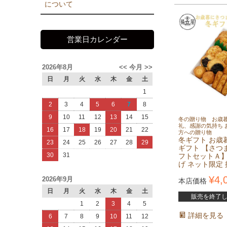
について
営業日カレンダー
2026年8月
<<
今月
>>
日
月
火
水
木
金
土
1
2
3
4
5
6
7
8
9
10
11
12
13
14
15
冬の贈り物 お歳
礼、感謝の気持ち 
16
17
18
19
20
21
22
方への贈り物
冬ギフト お歳
23
24
25
26
27
28
29
ギフト 【さつ
30
31
フトセットＡ】
げ ネット限定
¥
4,
2026年9月
本店価格
日
月
火
水
木
金
土
販売を終了
1
2
3
4
5
詳細を見る
6
7
8
9
10
11
12