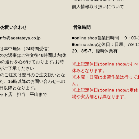
個人情報取り扱いについて
のお問い合わせ
営業時間
info@agetateya.co.jp
■online shop営業日時間： 9：00-
■online shop定休日：日曜、7/9-
は年中無休（24時間受信）
29、8/5-7、臨時休業有
のお返事はご注文後48時間以内(休
)の送付を心がけております｡お時
※上記定休日はonline shopの
がご了承ください
休みとなります。
降のご注文は翌日のご注文扱いとな
※木曜・日曜は出荷作業は行って
た、16時以降のお問い合わせへの
ん。
日以降となります｡
※上記定休日はonline shopの
ット店 担当 平山まで
場や実店舗とは異なります。