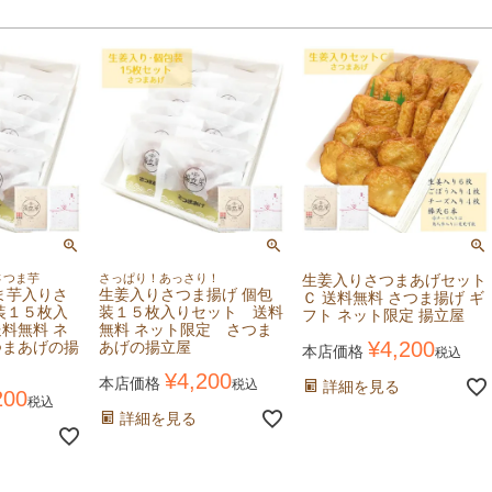
さつま芋
さっぱり！あっさり！
生姜入りさつまあげセット
ま芋入りさ
生姜入りさつま揚げ 個包
Ｃ 送料無料 さつま揚げ ギ
装１５枚入
装１５枚入りセット 送料
フト ネット限定 揚立屋
料無料 ネ
無料 ネット限定 さつま
¥
4,200
つまあげの揚
あげの揚立屋
本店価格
税込
¥
4,200
本店価格
税込
詳細を見る
200
税込
詳細を見る