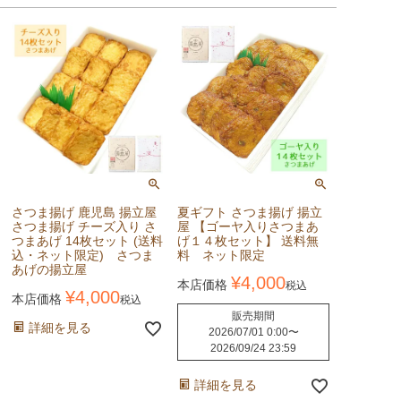
さつま揚げ 鹿児島 揚立屋
夏ギフト さつま揚げ 揚立
さつま揚げ チーズ入り さ
屋 【ゴーヤ入りさつまあ
つまあげ 14枚セット (送料
げ１４枚セット】 送料無
込・ネット限定) さつま
料 ネット限定
あげの揚立屋
¥
4,000
本店価格
税込
¥
4,000
本店価格
税込
販売期間
詳細を見る
2026/07/01 0:00
〜
2026/09/24 23:59
詳細を見る