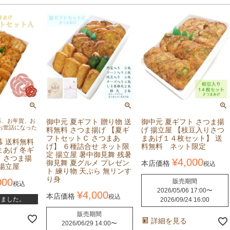
暮、お年賀、お
御中元 夏ギフト 贈り物 送
御中元 夏ギフト さつま揚
お世話になった
料無料 さつま揚げ 【夏ギ
げ 揚立屋 【枝豆入りさつ
フトセットＣ さつまあ
まあげ１４枚セット】 送
暮 送料無料
げ】 ６種詰合せ ネット限
料無料 ネット限定
まあげ 冬ギ
定 揚立屋 暑中御見舞 残暑
 さつま揚
¥
4,000
御見舞 夏グルメ プレゼン
本店価格
税込
 揚立屋
ト 練り物 天ぷら 無リンす
り身
000
販売期間
税込
2026/05/06 17:00
〜
¥
4,000
本店価格
税込
しました。
2026/09/24 16:00
販売期間
詳細を見る
2026/06/29 14:00
〜