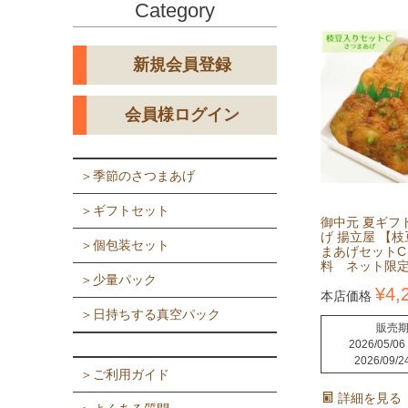
Category
新規会員登録
会員様ログイン
＞季節のさつまあげ
＞ギフトセット
御中元 夏ギフ
げ 揚立屋 【
＞個包装セット
まあげセットC
料 ネット限
＞少量パック
¥
4,
本店価格
＞日持ちする真空パック
販売
2026/05/06
2026/09/2
＞ご利用ガイド
詳細を見る