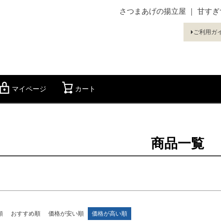
さつまあげの揚立屋 ｜ 甘す
ド
在庫なし商
ご利用ガ
在庫な
商品番号
〜
マイページ
カート
検索
並び順
新着順
優先度
商品一覧
検索
順
おすすめ順
価格が安い順
価格が高い順