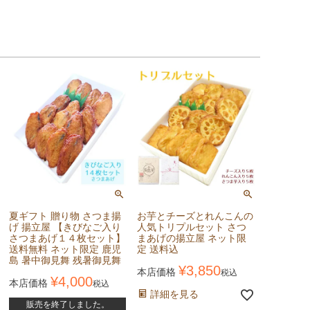
夏ギフト 贈り物 さつま揚
お芋とチーズとれんこんの
げ 揚立屋 【きびなご入り
人気トリプルセット さつ
さつまあげ１４枚セット】
まあげの揚立屋 ネット限
送料無料 ネット限定 鹿児
定 送料込
島 暑中御見舞 残暑御見舞
¥
3,850
本店価格
税込
¥
4,000
本店価格
税込
詳細を見る
販売を終了しました。