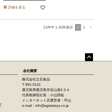
詳細を見る
21
件中
1
-
20
件表示
1
2
ペー
ジト
会社概要
ップ
株式会社立石食品
へ
891-0131
鹿児島県鹿児島市谷山港2-2-4
代表取締役社長：小山田聡
インターネット店運営者：平山
て
e-mail：info@agetateya.co.jp