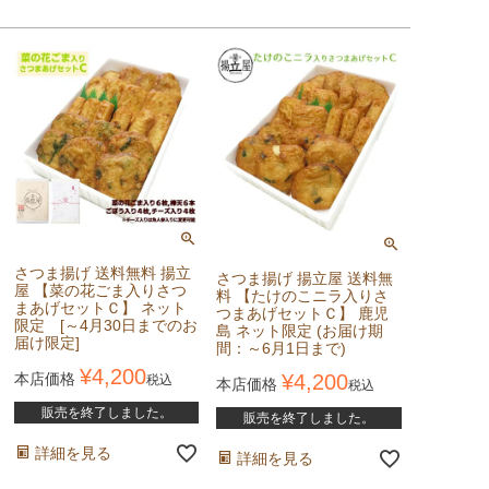
さつま揚げ 送料無料 揚立
さつま揚げ 揚立屋 送料無
屋 【菜の花ごま入りさつ
料 【たけのこニラ入りさ
まあげセットＣ】 ネット
つまあげセットＣ】 鹿児
限定 [～4月30日までのお
島 ネット限定 (お届け期
届け限定]
間：～6月1日まで)
¥
4,200
本店価格
¥
4,200
税込
本店価格
税込
販売を終了しました。
販売を終了しました。
詳細を見る
詳細を見る