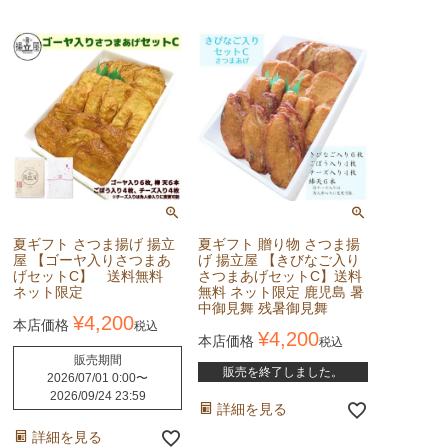
夏ギフト さつま揚げ 揚立
夏ギフト 贈り物 さつま揚
屋 【ゴーヤ入りさつまあ
げ 揚立屋 【きびなご入り
げセットC】 送料無料
さつまあげセットC】送料
ネット限定
無料 ネット限定 鹿児島 暑
中御見舞 残暑御見舞
¥
4,200
本店価格
税込
¥
4,200
本店価格
税込
販売期間
販売を終了しました。
2026/07/01 0:00
〜
2026/09/24 23:59
詳細を見る
詳細を見る