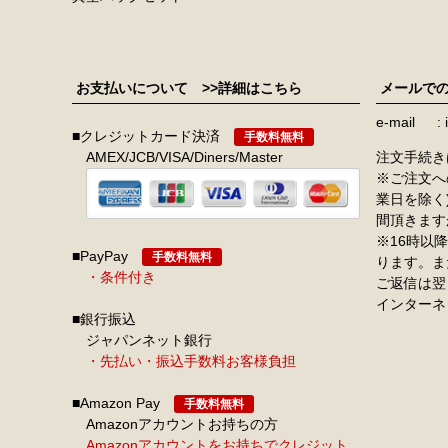
お支払いについて
>>詳細はこちら
メールで
e-mail
■クレジットカード決済
手数料無料
AMEX/JCB/VISA/Diners/Master
注文手続き
※ご注文へ
業日を除く
間頂きます
※16時以
■PayPay
手数料無料
ります。ま
・条件付き
ご返信は翌
インターネ
■銀行振込
ジャパンネット銀行
・先払い・振込手数料お客様負担
■Amazon Pay
手数料無料
Amazonアカウントお持ちの方
Amazonアカウントをお持ちでクレジット