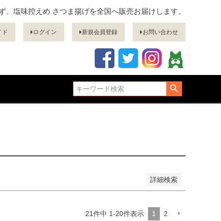
ぎず、塩味控えめ さつま揚げを全国へ販売お届けします。
品
イド
ログイン
新規会員登録
お問い合わせ
し商品を表示しない
登録順
価格が安い順
価格が高い順
順
レビュー順
キーワードヒット順
詳細検索
21
件中
1
-
20
件表示
1
2