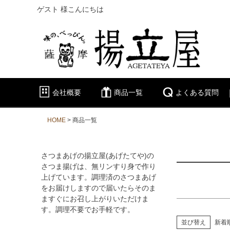
ゲスト 様こんにちは
キーワー
価格
会社概要
商品一覧
よくある質問
商品タグ
限定
HOME
商品一覧
さつまあげの揚立屋(あげたてや)の
さつま揚げは、無リンすり身で作り
上げています。調理済のさつまあげ
をお届けしますので届いたらそのま
ますぐにお召し上がりいただけま
す。調理不要でお手軽です。
並び替え
新着