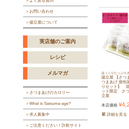
＞よくある質問
＞お問い合わせ
＞揚立屋について
実店舗のご案内
レシピ
メルマガ
ほっくりたっぷり
揚立屋 【さつ
つまあげ 個包
りセット】 送
ット限定 さ
＞さつまあげのカロリー
立屋
＞What is Satsuma-age?
¥
4,
本店価格
詳細を見る
＞求人募集中
＞ご注意ください！詐欺サイト