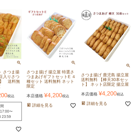
ト さつま揚
さつま揚げ 揚立屋 特選さ
さつま揚げ 鹿児島 揚立屋
枝豆入りさつ
つまあげギフトセットE ４
送料無料 【棒天30本セッ
】 送料無
種セット 送料無料 ネット
ト】 ネット店限定 揚立屋
定
限定
¥
4,200
本店価格
200
¥
4,200
税込
本店価格
税込
税込
詳細を見る
詳細を見る
期間
 17:00
〜
4 23:59