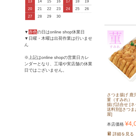
13
14
15
16
17
18
19
20
21
22
23
24
25
26
27
28
29
30
▼
赤色
の日はonline shop休業日
▼日曜・木曜は出荷作業は行いませ
ん
※上記はonline shopの営業日カレ
ンダーとなり、工場や実店舗の休業
日ではございません。
さつま揚げ 鹿
菫（すみれ）
揚げ詰合せ [
送料別][さつ
屋]
¥
4,
本店価格
詳細を見る