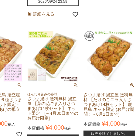
2026/09/24 23:59
詳細を見る
児島 揚立屋
ほんわり苦みの春味
さつま揚げ 揚立屋 送料無
さつま揚げ 送料無料 揚立
 ６種さつま
料 【たけのこニラ入りさ
屋 【菜の花ごま入りさつ
ネット限定・
つまあげ14枚セット】 鹿
まあげ14枚セット】 ネッ
まあげの揚立
児島 ネット限定 (お届け期
ト限定 [～4月30日までの
間：～6月1日まで)
お届け限定]
000
¥
4,000
本店価格
税込
税込
¥
4,000
本店価格
税込
販売を終了しました。