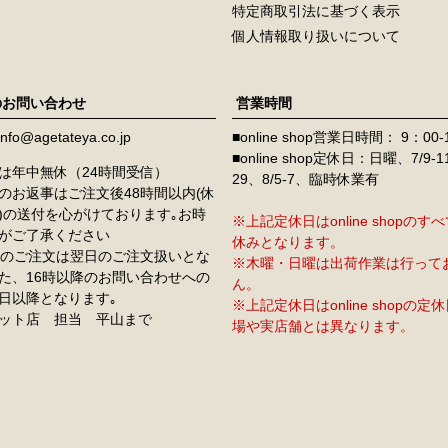
特定商取引法に基づく表示
個人情報取り扱いについて
のお問い合わせ
営業時間
info@agetateya.co.jp
■online shop営業日時間： 9：00-
■online shop定休日：日曜、7/9-
は年中無休（24時間受信）
29、8/5-7、臨時休業有
のお返事はご注文後48時間以内(休
)の送付を心がけております｡お時
※上記定休日はonline shopの
がご了承ください
休みとなります。
降のご注文は翌日のご注文扱いとな
※木曜・日曜は出荷作業は行って
た、16時以降のお問い合わせへの
ん。
日以降となります｡
※上記定休日はonline shopの
ット店 担当 平山まで
場や実店舗とは異なります。