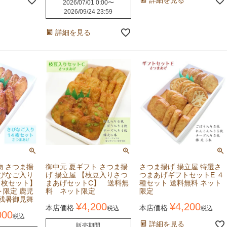
2026/07/01 0:00
〜
2026/09/24 23:59
詳細を見る
物 さつま揚
御中元 夏ギフト さつま揚
さつま揚げ 揚立屋 特選さ
きびなご入り
げ 揚立屋 【枝豆入りさつ
つまあげギフトセットE ４
４枚セット】
まあげセットC】 送料無
種セット 送料無料 ネット
ト限定 鹿児
料 ネット限定
限定
 残暑御見舞
¥
4,200
¥
4,200
本店価格
本店価格
税込
税込
000
税込
詳細を見る
販売期間