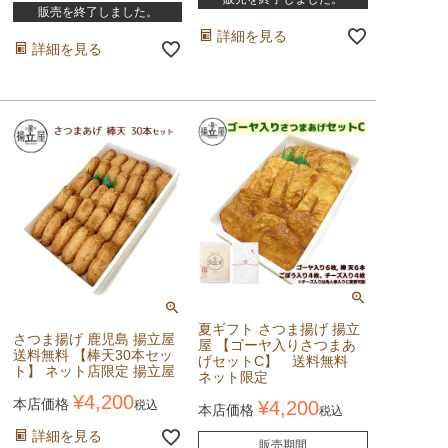
販売を終了しました。
詳細を見る
詳細を見る
夏ギフト さつま揚げ 揚立
さつま揚げ 鹿児島 揚立屋
屋 【ゴーヤ入りさつまあ
送料無料 【棒天30本セッ
げセットC】 送料無料
ト】 ネット店限定 揚立屋
ネット限定
¥
4,200
本店価格
¥
4,200
税込
本店価格
税込
詳細を見る
販売期間