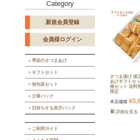
Category
新規会員登録
会員様ログイン
＞季節のさつまあげ
＞ギフトセット
さつま揚げ 揚
あげギフトセ
＞個包装セット
種セット 送料
限定
＞少量パック
¥
3,
本店価格
＞日持ちする真空パック
詳細を見る
＞ご利用ガイド