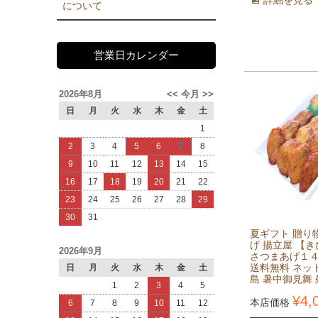
について
営業日カレンダー
2026年8月
<<
今月
>>
日
月
火
水
木
金
土
1
2
3
4
5
6
7
8
9
10
11
12
13
14
15
16
17
18
19
20
21
22
23
24
25
26
27
28
29
30
31
夏ギフト 贈り
げ 揚立屋 【
2026年9月
さつまあげ１
送料無料 ネッ
日
月
火
水
木
金
土
島 暑中御見舞
1
2
3
4
5
¥
4,
本店価格
6
7
8
9
10
11
12