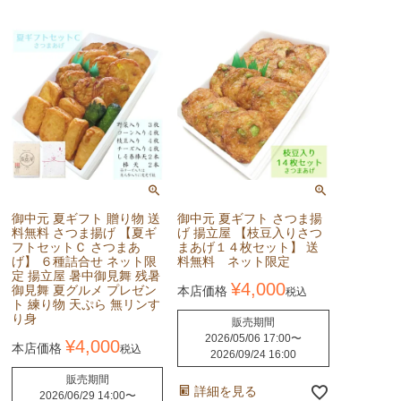
御中元 夏ギフト 贈り物 送
御中元 夏ギフト さつま揚
料無料 さつま揚げ 【夏ギ
げ 揚立屋 【枝豆入りさつ
フトセットＣ さつまあ
まあげ１４枚セット】 送
げ】 ６種詰合せ ネット限
料無料 ネット限定
定 揚立屋 暑中御見舞 残暑
¥
4,000
御見舞 夏グルメ プレゼン
本店価格
税込
ト 練り物 天ぷら 無リンす
り身
販売期間
2026/05/06 17:00
〜
¥
4,000
本店価格
税込
2026/09/24 16:00
販売期間
詳細を見る
2026/06/29 14:00
〜