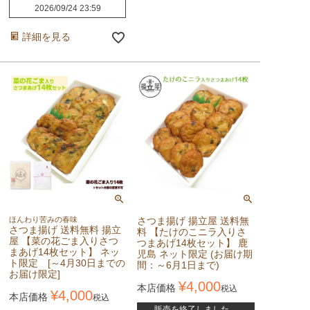
2026/09/24 23:59
詳細を見る
ほんわり苦みの春味
さつま揚げ 揚立屋 送料無
さつま揚げ 送料無料 揚立
料 【たけのこニラ入りさ
屋 【菜の花ごま入りさつ
つまあげ14枚セット】 鹿
まあげ14枚セット】 ネッ
児島 ネット限定 (お届け期
ト限定 [～4月30日までの
間：～6月1日まで)
お届け限定]
¥
4,000
本店価格
税込
¥
4,000
本店価格
税込
販売を終了しました。