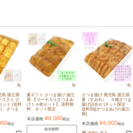
児島 揚立屋
夏ギフト さつま揚げ 揚立
さつま揚げ 鹿児島 揚立屋
ーズ入り さ
屋 【ゴーヤ入りさつまあ
菫（すみれ） ６種さつま
セット (送料
げ１４枚セット】 送料無
揚げ詰合せ [ネット限定・
) さつま
料 ネット限定
送料別][さつまあげの揚立
屋]
¥
4,000
本店価格
税込
000
¥
4,000
本店価格
税込
税込
販売期間
詳細を見る