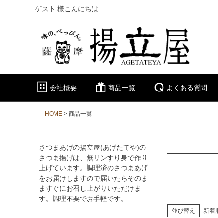
ゲスト 様こんにちは
キーワー
価格
会社概要
商品一覧
よくある質問
商品タグ
限定
HOME
商品一覧
さつまあげの揚立屋(あげたてや)の
さつま揚げは、無リンすり身で作り
上げています。調理済のさつまあげ
をお届けしますので届いたらそのま
ますぐにお召し上がりいただけま
す。調理不要でお手軽です。
並び替え
新着