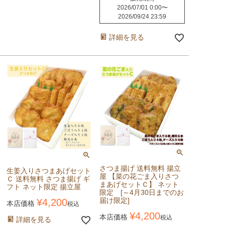
2026/07/01 0:00
〜
2026/09/24 23:59
詳細を見る
さつま揚げ 送料無料 揚立
生姜入りさつまあげセット
屋 【菜の花ごま入りさつ
Ｃ 送料無料 さつま揚げ ギ
まあげセットＣ】 ネット
フト ネット限定 揚立屋
限定 [～4月30日までのお
届け限定]
¥
4,200
本店価格
税込
¥
4,200
本店価格
税込
詳細を見る