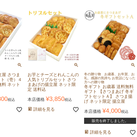
立屋 さつま
お芋とチーズとれんこんの
冬の贈り物 お歳暮、お年賀、お
礼、感謝の気持ち お世話になった
ット（壱）４
人気トリプルセット さつ
方への贈り物
無料 ネット
まあげの揚立屋 ネット限
冬ギフト お歳暮 送料無料
定 送料込
ギフト 【さつまあげ 冬ギ
フトセットＡ】 さつま揚
800
¥
3,850
本店価格
税込
税込
げ ネット限定 揚立屋
詳細を見る
¥
4,000
本店価格
税込
販売を終了しました。
詳細を見る