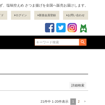
ぎず、塩味控えめ さつま揚げを全国へ販売お届けします。
品
イド
ログイン
新規会員登録
お問い合わせ
し商品を表示しない
登録順
価格が安い順
価格が高い順
順
レビュー順
キーワードヒット順
詳細検索
21
件中
1
-
20
件表示
1
2