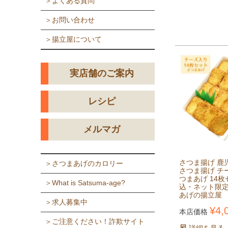
＞よくある質問
＞お問い合わせ
＞揚立屋について
実店舗のご案内
レシピ
メルマガ
さつま揚げ 鹿
＞さつまあげのカロリー
さつま揚げ チ
つまあげ 14枚
＞What is Satsuma-age?
込・ネット限定
あげの揚立屋
＞求人募集中
¥
4,
本店価格
＞ご注意ください！詐欺サイト
詳細を見る