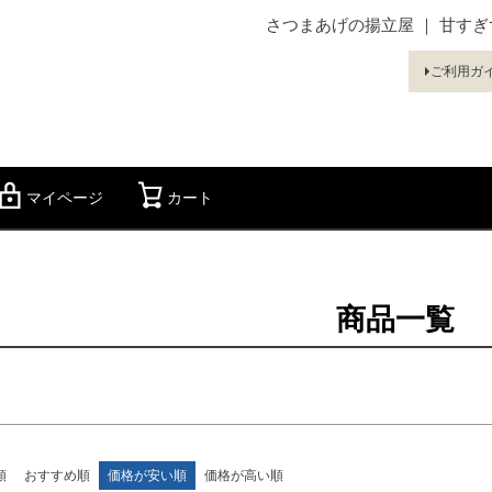
さつまあげの揚立屋 ｜ 甘す
ド
在庫なし商
ご利用ガ
在庫な
商品番号
〜
マイページ
カート
検索
並び順
新着順
優先度
商品一覧
検索
順
おすすめ順
価格が安い順
価格が高い順