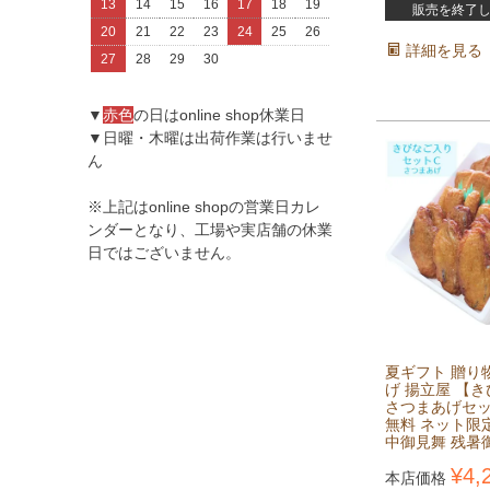
13
14
15
16
17
18
19
販売を終了
20
21
22
23
24
25
26
詳細を見る
27
28
29
30
▼
赤色
の日はonline shop休業日
▼日曜・木曜は出荷作業は行いませ
ん
※上記はonline shopの営業日カレ
ンダーとなり、工場や実店舗の休業
日ではございません。
夏ギフト 贈り
げ 揚立屋 【
さつまあげセッ
無料 ネット限定
中御見舞 残暑
¥
4,
本店価格