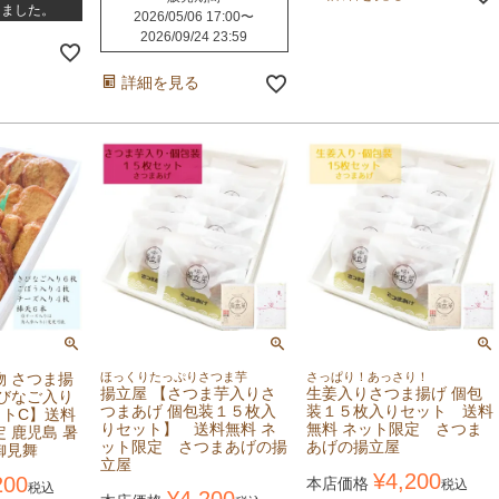
しました。
2026/05/06 17:00
〜
2026/09/24 23:59
詳細を見る
物 さつま揚
ほっくりたっぷりさつま芋
さっぱり！あっさり！
揚立屋 【さつま芋入りさ
生姜入りさつま揚げ 個包
きびなご入り
つまあげ 個包装１５枚入
装１５枚入りセット 送料
トC】送料
りセット】 送料無料 ネ
無料 ネット限定 さつま
 鹿児島 暑
ット限定 さつまあげの揚
あげの揚立屋
御見舞
立屋
¥
4,200
200
本店価格
税込
税込