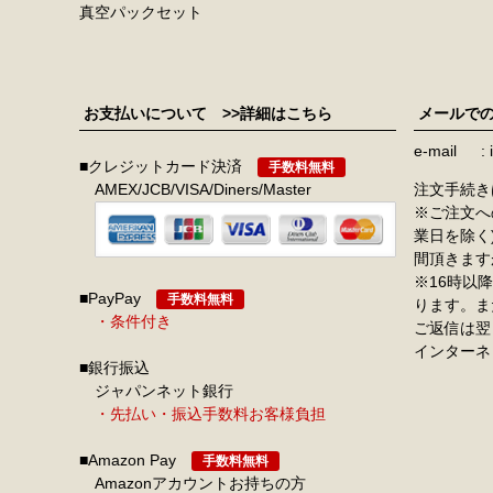
真空パックセット
お支払いについて
>>詳細はこちら
メールで
e-mail
■クレジットカード決済
手数料無料
AMEX/JCB/VISA/Diners/Master
注文手続き
※ご注文へ
業日を除く
間頂きます
※16時以
■PayPay
手数料無料
ります。ま
・条件付き
ご返信は翌
インターネ
■銀行振込
ジャパンネット銀行
・先払い・振込手数料お客様負担
■Amazon Pay
手数料無料
Amazonアカウントお持ちの方