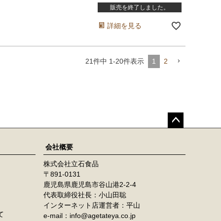
販売を終了しました。
詳細を見る
21
件中
1
-
20
件表示
1
2
ペー
ジト
会社概要
ップ
株式会社立石食品
へ
891-0131
鹿児島県鹿児島市谷山港2-2-4
代表取締役社長：小山田聡
インターネット店運営者：平山
て
e-mail：info@agetateya.co.jp