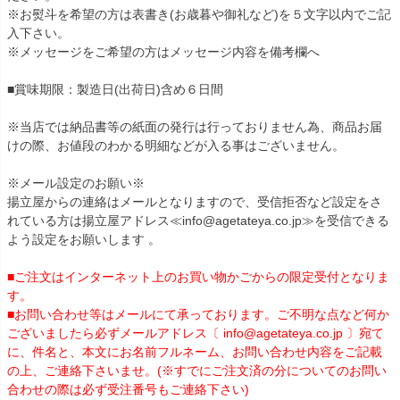
※お熨斗を希望の方は表書き(お歳暮や御礼など)を５文字以内でご記
入下さい。
※メッセージをご希望の方はメッセージ内容を備考欄へ
■賞味期限：製造日(出荷日)含め６日間
※当店では納品書等の紙面の発行は行っておりません為、商品お届
けの際、お値段のわかる明細などが入る事はございません。
※メール設定のお願い※
揚立屋からの連絡はメールとなりますので、受信拒否など設定をさ
れている方は揚立屋アドレス≪info@agetateya.co.jp≫を受信できる
よう設定をお願いします 。
■ご注文はインターネット上のお買い物かごからの限定受付となりま
す。
■お問い合わせ等はメールにて承っております。ご不明な点など何か
ございましたら必ずメールアドレス〔 info@agetateya.co.jp 〕宛て
に、件名と、本文にお名前フルネーム、お問い合わせ内容をご記載
の上、ご連絡下さいませ。(※すでにご注文済の分についてのお問い
合わせの際は必ず受注番号もご連絡下さい)