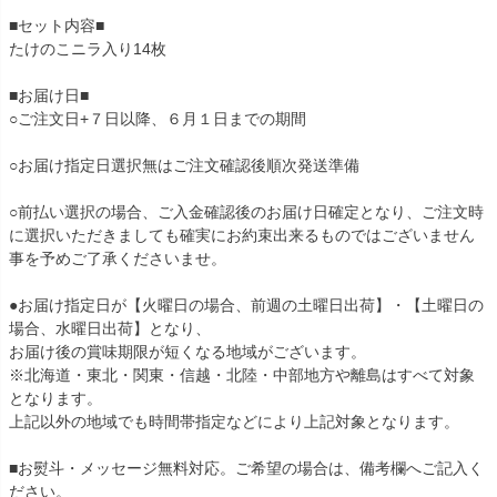
■セット内容■
たけのこニラ入り14枚
■お届け日■
○ご注文日+７日以降、６月１日までの期間
○お届け指定日選択無はご注文確認後順次発送準備
○前払い選択の場合、ご入金確認後のお届け日確定となり、ご注文時
に選択いただきましても確実にお約束出来るものではございません
事を予めご了承くださいませ。
●お届け指定日が【火曜日の場合、前週の土曜日出荷】・【土曜日の
場合、水曜日出荷】となり、
お届け後の賞味期限が短くなる地域がございます。
※北海道・東北・関東・信越・北陸・中部地方や離島はすべて対象
となります。
上記以外の地域でも時間帯指定などにより上記対象となります。
■お熨斗・メッセージ無料対応。ご希望の場合は、備考欄へご記入く
ださい。