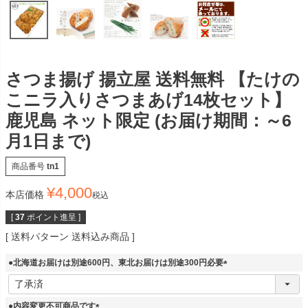
さつま揚げ 揚立屋 送料無料 【たけの
こニラ入りさつまあげ14枚セット】
鹿児島 ネット限定 (お届け期間：～6
月1日まで)
商品番号
tn1
¥
4,000
本店価格
税込
[
37
ポイント進呈 ]
送料パターン
送料込み商品
●北海道お届けは別途600円、東北お届けは別途300円必要
(
必
須
●内容変更不可商品です