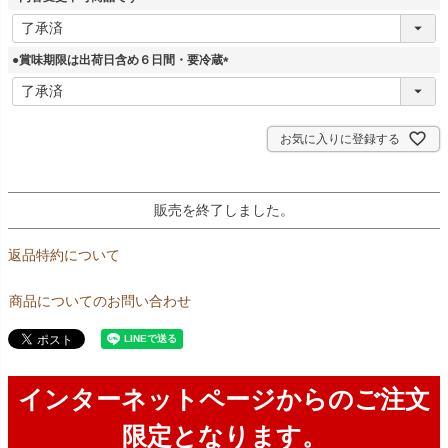
)
(
必
須
●賞味期限は出荷日含め６日間・要冷蔵
)
(
必
須
)
お気に入りに登録する
販売を終了しました。
返品特約について
商品についてのお問い合わせ
インターネットページからのご注文
限定となります。