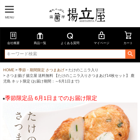
MENU
会社概要
商品一覧
よくある質問
マイページ
カート
HOME
季節・期間限定 さつまあげ
たけのこニラ入り
さつま揚げ 揚立屋 送料無料 【たけのこニラ入りさつまあげ14枚セット】 鹿
児島 ネット限定 (お届け期間：～6月1日まで)
季節限定品 6月1日までのお届け限定
●