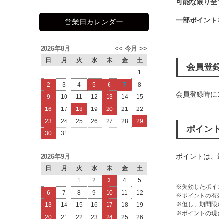
可能な限り全
一部ポイント
営業日カレンダー
2026年8月
<<
今月
>>
日
月
火
水
木
金
土
会員登
1
2
3
4
5
6
7
8
会員登録時に
9
10
11
12
13
14
15
16
17
18
19
20
21
22
23
24
25
26
27
28
29
ポイン
30
31
ポイントは、
2026年9月
日
月
火
水
木
金
土
1
2
3
4
5
失効したポイ
6
7
8
9
10
11
12
ポイントの有
但し、期間限
13
14
15
16
17
18
19
ポイントの現
20
21
22
23
24
25
26