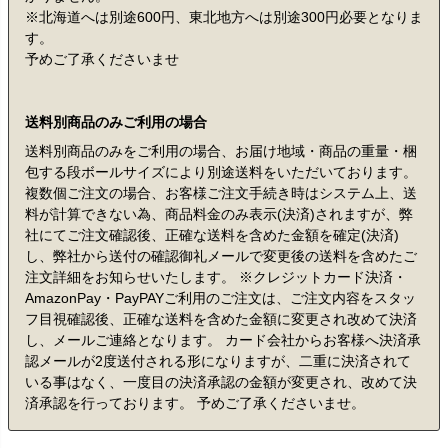
※北海道へは別途600円、東北地方へは別途300円必要となりま
す。
予めご了承くださいませ
送料別商品のみご利用の場合
送料別商品のみをご利用の場合、お届け地域・商品の重量・梱
包する段ボールサイズにより別途送料をいただいております。
複数個ご注文の場合、お客様ご注文手続き時はシステム上、送
料が計算できない為、商品料金のみ表示(決済)されますが、弊
社にてご注文確認後、正確な送料を含めた金額を確定(決済)
し、弊社から送付の確認御礼メールで変更後の送料を含めたご
注文詳細をお知らせいたします。 ※クレジットカード決済・
AmazonPay・PayPAYご利用のご注文は、ご注文内容をスタッ
フ目視確認後、正確な送料を含めた金額に変更され改めて決済
し、メールご連絡となります。 カード会社からお客様へ決済承
認メールが2度送付される形になりますが、二重に決済されて
いる事はなく、一度目の決済承認の金額が変更され、改めて決
済承認を行っております。 予めご了承くださいませ。