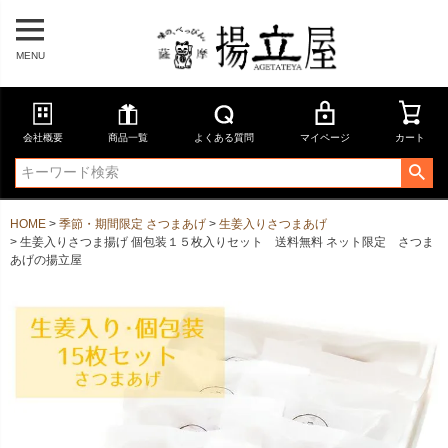
MENU
会社概要
商品一覧
よくある質問
マイページ
カート
HOME
季節・期間限定 さつまあげ
生姜入りさつまあげ
生姜入りさつま揚げ 個包装１５枚入りセット 送料無料 ネット限定 さつま
あげの揚立屋