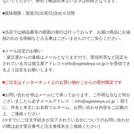
ないでください。弊社で確認出来ない文字は削除となります。
■賞味期限：製造日(出荷日)含め６日間
●当店では納品書等の紙面の発行は行っておらず、お届け商品にお値
段のわかる明細など入る事はございませんのでご安心ください。
●メール設定のお願い
・揚立屋からの連絡はメールとなりますので、受信拒否など設定を
されている方は揚立屋アドレス≪info@agetateya.co.jp≫を受信でき
るよう設定をお願いします。
■ご注文はインターネット上のお買い物かごからの受付限定です
■お問い合わせ等はメールにて承っております。ご不明な点など何か
ございましたら必ずメールアドレス〔 info@agetateya.co.jp 〕宛て
に、件名と本文にお名前フルネーム、お問い合わせ内容をご記載の
上、ご連絡ください
(※すでにご注文手続きが完了されている分についてのお問い合わせ
の際は必ず受注番号と注文者様名をご連絡ください)