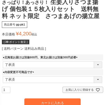
生姜入りさつま揚
さっぱり！あっさり！
げ 個包装１５枚入りセット 送料無
料 ネット限定 さつまあげの揚立屋
商品番号
gg-pk1
¥
4,200
本店価格
税込
[
39
ポイント進呈 ]
送料パターン
送料込み商品
●北海道お届けは別途600円、東北お届けは別途300円必要
(
必
須
●内容変更不可商品です
)
(
必
須
お気に入りに登録する
)
カートに入れる