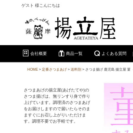
ゲスト 様こんにちは
会社概要
商品一覧
よくある質問
HOME
定番さつまあげ
送料別
さつま揚げ 鹿児島 揚立屋 菫
さつまあげの揚立屋(あげたてや)の
さつま揚げは、無リンすり身で作り
上げています。調理済のさつまあげ
をお届けしますので届いたらそのま
ますぐにお召し上がりいただけま
す。調理不要でお手軽です。