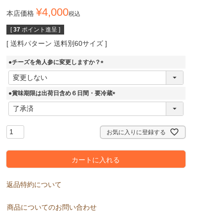
¥
4,000
本店価格
税込
[
37
ポイント進呈 ]
送料パターン
送料別60サイズ
●チーズを角人参に変更しますか？
(
必
須
●賞味期限は出荷日含め６日間・要冷蔵
)
(
必
須
)
お気に入りに登録する
カートに入れる
返品特約について
商品についてのお問い合わせ