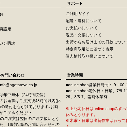
ジ
サポート
ご利用ガイド
録
配送・送料について
お支払いについて
再設定
返品・交換について
出荷からお届けまでの日数につい
ジン購読
特定商取引法に基づく表示
個人情報取り扱いについて
のお問い合わせ
営業時間
info@agetateya.co.jp
■online shop営業日時間： 9：00-
■online shop定休日：日曜、7/9-
は年中無休（24時間受信）
29、8/5-7、臨時休業有
のお返事はご注文後48時間以内(休
)の送付を心がけております｡お時
※上記定休日はonline shopの
がご了承ください
休みとなります。
降のご注文は翌日のご注文扱いとな
※木曜・日曜は出荷作業は行って
た、16時以降のお問い合わせへの
ん。