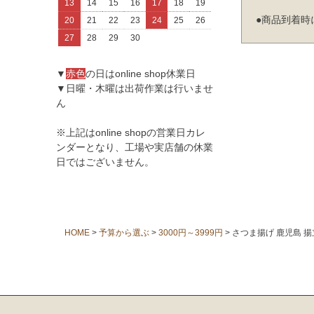
13
14
15
16
17
18
19
●商品到着時に
20
21
22
23
24
25
26
27
28
29
30
▼
赤色
の日はonline shop休業日
▼日曜・木曜は出荷作業は行いませ
ん
※上記はonline shopの営業日カレ
ンダーとなり、工場や実店舗の休業
日ではございません。
HOME
予算から選ぶ
3000円～3999円
さつま揚げ 鹿児島 