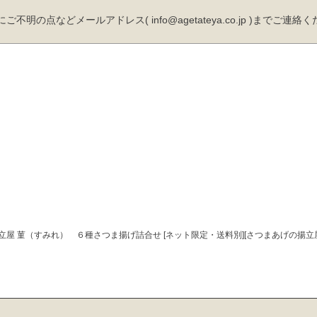
ご不明の点などメールアドレス( info@agetateya.co.jp )までご連絡
揚立屋 菫（すみれ） ６種さつま揚げ詰合せ [ネット限定・送料別][さつまあげの揚立