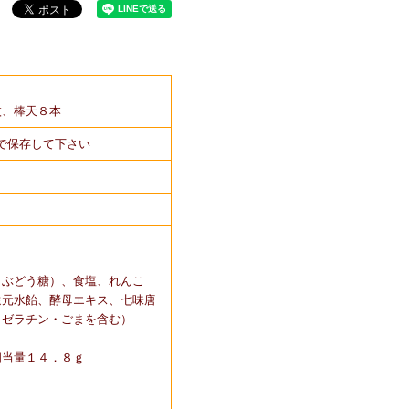
枚、棒天８本
)で保存して下さい
、ぶどう糖）、食塩、れんこ
還元水飴、酵母エキス、七味唐
・ゼラチン・ごまを含む）
相当量１４．８ｇ