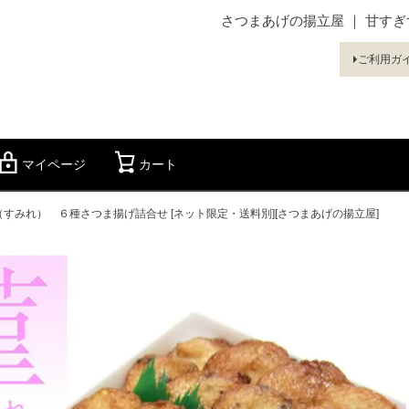
さつまあげの揚立屋 ｜ 甘す
ご利用ガ
マイページ
カート
検索
（すみれ） ６種さつま揚げ詰合せ [ネット限定・送料別][さつまあげの揚立屋]