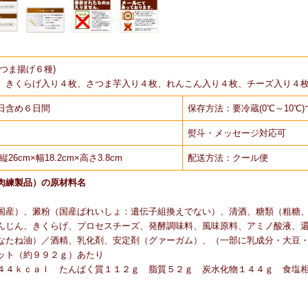
さつま揚げ６種)
、きくらげ入り４枚、さつま芋入り４枚、れんこん入り４枚、チーズ入り４
日含め６日間
保存方法：要冷蔵(0℃～10℃
熨斗・メッセージ対応可
6cm×幅18.2cm×高さ3.8cm
配送方法：クール便
肉練製品）の原材料名
国産）、澱粉（国産ばれいしょ：遺伝子組換えでない）、清酒、糖類（粗糖
んじん、きくらげ、プロセスチーズ、発酵調味料、風味原料、アミノ酸液、
なたね油）／酒精、乳化剤、安定剤（グァーガム）、（一部に乳成分・大豆
ット（約９９２ｇ）あたり
４４ｋｃａｌ たんぱく質１１２ｇ 脂質５２ｇ 炭水化物１４４ｇ 食塩