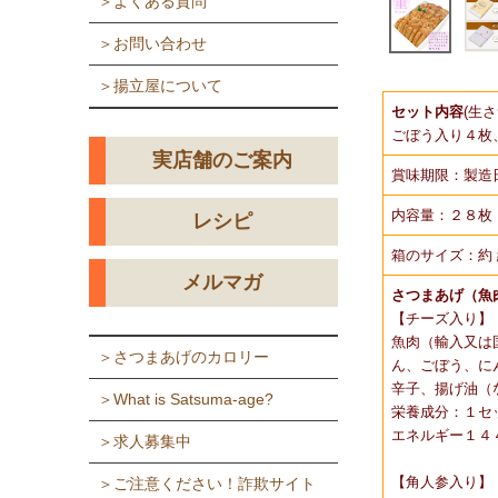
＞よくある質問
＞お問い合わせ
＞揚立屋について
セット内容
(生
ごぼう入り４枚
実店舗のご案内
賞味期限：製造
内容量：２８枚
レシピ
箱のサイズ：約 縦2
メルマガ
さつまあげ（魚
【チーズ入り】
魚肉（輸入又は
＞さつまあげのカロリー
ん、ごぼう、に
辛子、揚げ油（
＞What is Satsuma-age?
栄養成分：１セ
エネルギー１４
＞求人募集中
【角人参入り】
＞ご注意ください！詐欺サイト