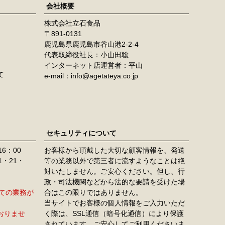
ジト
会社概要
ップ
株式会社立石食品
へ
891-0131
鹿児島県鹿児島市谷山港2-2-4
代表取締役社長：小山田聡
インターネット店運営者：平山
て
e-mail：info@agetateya.co.jp
セキュリティについて
16：00
お客様から頂戴した大切な顧客情報を、発送
11・21・
等の業務以外で第三者に流すようなことは絶
対いたしません。ご安心ください。但し、行
政・司法機関などから法的な要請を受けた場
すべての業務が
合はこの限りではありません。
当サイトでお客様の個人情報をご入力いただ
おりませ
く際は、SSL通信（暗号化通信）により保護
されています。ご安心してご利用くださいま