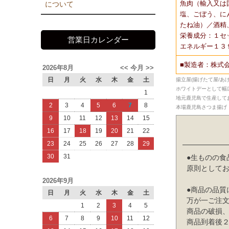
魚肉（輸入又は
について
塩、ごぼう、に
たね油）／酒精
栄養成分：１セ
営業日カレンダー
エネルギー１３
■製造者：株式会
2026年8月
<<
今月
>>
日
月
火
水
木
金
土
揚立屋(揚げたて屋/
ホワイトデーとして幅
1
地元鹿児島で生産して
2
3
4
5
6
7
8
本場鹿児島さつま揚げ・
9
10
11
12
13
14
15
16
17
18
19
20
21
22
23
24
25
26
27
28
29
30
31
●生ものの食
原則として
2026年9月
●商品の品質
日
月
火
水
木
金
土
万が一ご注
1
2
3
4
5
商品の破損
6
7
8
9
10
11
12
商品到着後２日以