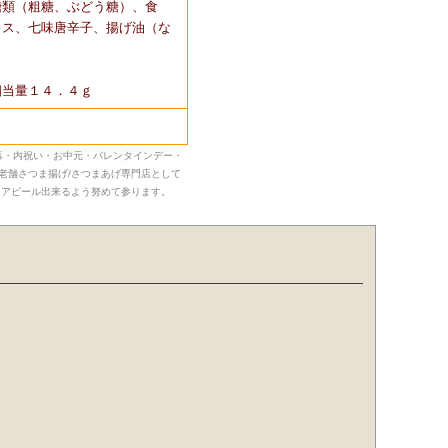
糖類（粗糖、ぶどう糖）、食
キス、七味唐辛子、揚げ油（な
相当量１４．４ｇ
歳暮・内祝い・お中元・バレンタインデー・
老舗さつま揚げ/さつまあげ専門店として
にアピール出来るよう努めて参ります。
。