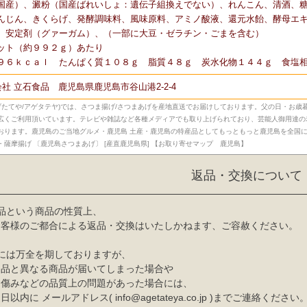
国産）、澱粉（国産ばれいしょ：遺伝子組換えでない）、れんこん、清酒、
んじん、きくらげ、発酵調味料、風味原料、アミノ酸液、還元水飴、酵母エ
、安定剤（グァーガム）、（一部に大豆・ゼラチン・ごまを含む）
ット（約９９２ｇ）あたり
９６ｋｃａｌ たんぱく質１０８ｇ 脂質４８ｇ 炭水化物１４４ｇ 食塩
社 立石食品 鹿児島県鹿児島市谷山港2-2-4
あげたてや/アゲタテヤ)では、さつま揚げ/さつまあげを産地直送でお届けしております。父の日・お
広くご利用頂いています。テレビや雑誌など各種メディアでも取り上げられており、芸能人御用達の
おります。鹿児島のご当地グルメ・鹿児島 土産・鹿児島の特産品としてもっともっと鹿児島を全国
薩摩揚げ 〔鹿児島さつまあげ〕 [産直鹿児島県] 【お取り寄せマップ 鹿児島】
返品・交換について
品という商品の性質上、
お客様のご都合による返品・交換はいたしかねます、ご容赦ください。
には万全を期しておりますが、
文品と異なる商品が届いてしまった場合や
、傷みなどの品質上の問題があった場合には、
内に メールアドレス( info@agetateya.co.jp )までご連絡ください