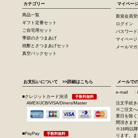
カテゴリー
マイペー
商品一覧
新規会員登
ギフト定番セット
ログイン
ご自宅用セット
パスワード
季節のさつまあげ
マイページ
焼酎とさつまあげセット
メールマガ
真空パックセット
お支払いについて
>>詳細はこちら
メールで
e-mail
■クレジットカード決済
手数料無料
AMEX/JCB/VISA/Diners/Master
注文手続き
※ご注文へ
業日を除く
間頂きます
※16時以
■PayPay
手数料無料
ります。ま