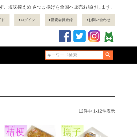
ぎず、塩味控えめ さつま揚げを全国へ販売お届けします。
イド
ログイン
新規会員登録
お問い合わせ
12
件中
1
-
12
件表示