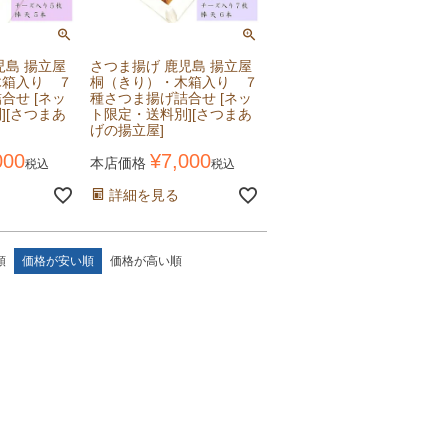
児島 揚立屋
さつま揚げ 鹿児島 揚立屋
木箱入り ７
桐（きり）・木箱入り ７
合せ [ネッ
種さつま揚げ詰合せ [ネッ
][さつまあ
ト限定・送料別][さつまあ
げの揚立屋]
000
¥
7,000
本店価格
税込
税込
詳細を見る
順
価格が安い順
価格が高い順