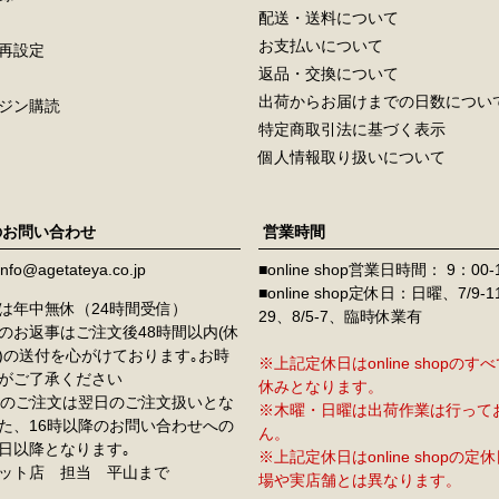
配送・送料について
お支払いについて
再設定
返品・交換について
出荷からお届けまでの日数につい
ジン購読
特定商取引法に基づく表示
個人情報取り扱いについて
のお問い合わせ
営業時間
info@agetateya.co.jp
■online shop営業日時間： 9：00-
■online shop定休日：日曜、7/9-
は年中無休（24時間受信）
29、8/5-7、臨時休業有
のお返事はご注文後48時間以内(休
)の送付を心がけております｡お時
※上記定休日はonline shopの
がご了承ください
休みとなります。
降のご注文は翌日のご注文扱いとな
※木曜・日曜は出荷作業は行って
た、16時以降のお問い合わせへの
ん。
日以降となります｡
※上記定休日はonline shopの
ット店 担当 平山まで
場や実店舗とは異なります。