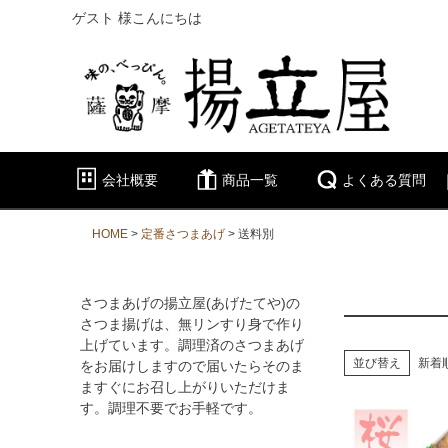
ゲスト 様こんにちは
会社概要
商品一覧
よくある質問
HOME
定番さつまあげ
送料別
さつまあげの揚立屋(あげたてや)の
さつま揚げは、無リンすり身で作り
上げています。調理済のさつまあげ
並び替え
新着
をお届けしますので届いたらそのま
ますぐにお召し上がりいただけま
す。調理不要でお手軽です。