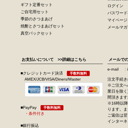
ギフト定番セット
ログイン
ご自宅用セット
パスワード
季節のさつまあげ
マイページ
焼酎とさつまあげセット
メールマガ
真空パックセット
お支払いについて
>>詳細はこちら
メールで
e-mail
■クレジットカード決済
手数料無料
AMEX/JCB/VISA/Diners/Master
注文手続き
※ご注文へ
業日を除く
間頂きます
※16時以
■PayPay
手数料無料
ります。ま
・条件付き
ご返信は翌
インターネ
■銀行振込