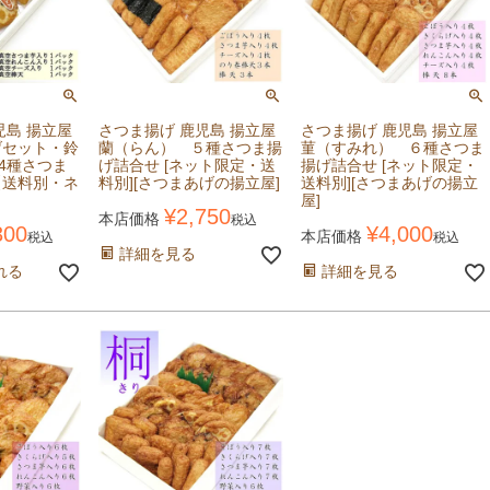
児島 揚立屋
さつま揚げ 鹿児島 揚立屋
さつま揚げ 鹿児島 揚立屋
げセット・鈴
蘭（らん） ５種さつま揚
菫（すみれ） ６種さつま
 4種さつま
げ詰合せ [ネット限定・送
揚げ詰合せ [ネット限定・
【送料別・ネ
料別][さつまあげの揚立屋]
送料別][さつまあげの揚立
屋]
¥
2,750
本店価格
税込
300
¥
4,000
本店価格
税込
税込
詳細を見る
れる
詳細を見る