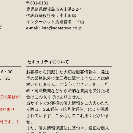
891-0131
鹿児島県鹿児島市谷山港2-2-4
代表取締役社長：小山田聡
インターネット店運営者：平山
て
e-mail：info@agetateya.co.jp
セキュリティについて
16：00
お客様から頂戴した大切な顧客情報を、発送
11・21・
等の業務以外で第三者に流すようなことは絶
対いたしません。ご安心ください。但し、行
政・司法機関などから法的な要請を受けた場
すべての業務が
合はこの限りではありません。
当サイトでお客様の個人情報をご入力いただ
おりませ
く際は、SSL通信（暗号化通信）により保護
されています。ご安心してご利用くださいま
定休日です。工
せ。
また、個人情報保護法に基づき、適正な個人