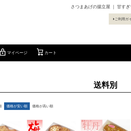
さつまあげの揚立屋 ｜ 甘す
ご利用ガ
マイページ
カート
検索
送料別
順
価格が安い順
価格が高い順