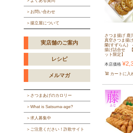
＞よくある質問
＞お問い合わせ
＞揚立屋について
さつま揚げ 鹿
真空さつま揚
実店舗のご案内
蘭(すずらん)
揚げ詰合せ 
ット限定】
レシピ
¥
2,
本店価格
カートに入
メルマガ
＞さつまあげのカロリー
＞What is Satsuma-age?
＞求人募集中
＞ご注意ください！詐欺サイト