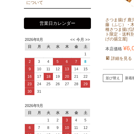
について
さつま揚げ 鹿
営業日カレンダー
藤（ふじ）・
種さつま揚げ詰
ト限定・送料別
げの揚立屋]
2026年8月
<<
今月
>>
日
月
火
水
木
金
土
¥
6,
本店価格
1
詳細を見る
2
3
4
5
6
7
8
9
10
11
12
13
14
15
16
17
18
19
20
21
22
並び替え
新着
23
24
25
26
27
28
29
30
31
2026年9月
日
月
火
水
木
金
土
1
2
3
4
5
6
7
8
9
10
11
12