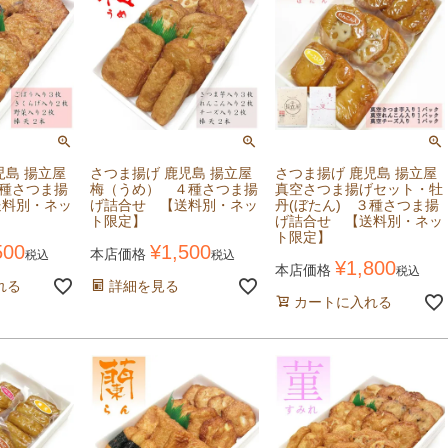
児島 揚立屋
さつま揚げ 鹿児島 揚立屋
さつま揚げ 鹿児島 揚立屋
４種さつま揚
梅（うめ） ４種さつま揚
真空さつま揚げセット・牡
送料別・ネッ
げ詰合せ 【送料別・ネッ
丹(ぼたん) ３種さつま揚
ト限定】
げ詰合せ 【送料別・ネッ
ト限定】
500
¥
1,500
本店価格
税込
税込
¥
1,800
本店価格
税込
れる
詳細を見る
カートに入れる