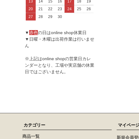
13
14
15
16
17
18
19
20
21
22
23
24
25
26
27
28
29
30
▼
赤色
の日はonline shop休業日
▼日曜・木曜は出荷作業は行いませ
ん
※上記はonline shopの営業日カレ
ンダーとなり、工場や実店舗の休業
日ではございません。
カテゴリー
マイペー
商品一覧
新規会員登