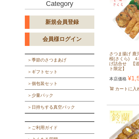
Category
新規会員登録
会員様ログイン
さつま揚げ 鹿
桜(さくら) 
＞季節のさつまあげ
げ詰合せ 【
ト限定】
＞ギフトセット
¥
1,
本店価格
＞個包装セット
カートに入
＞少量パック
＞日持ちする真空パック
＞ご利用ガイド