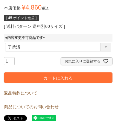
¥
4,860
本店価格
税込
[
45
ポイント進呈 ]
送料パターン
送料別60サイズ
●内容変更不可商品です
(
必
須
)
お気に入りに登録する
カートに入れる
返品特約について
商品についてのお問い合わせ