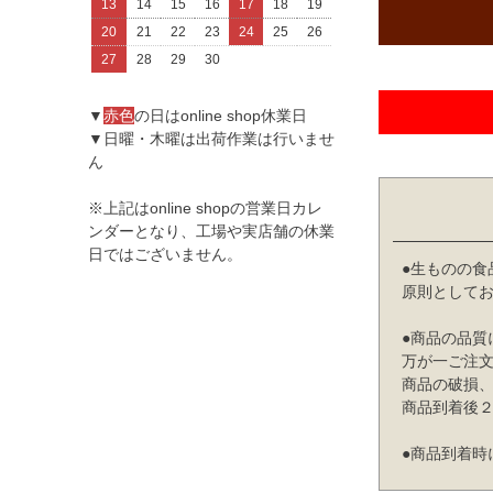
13
14
15
16
17
18
19
20
21
22
23
24
25
26
27
28
29
30
▼
赤色
の日はonline shop休業日
▼日曜・木曜は出荷作業は行いませ
ん
※上記はonline shopの営業日カレ
ンダーとなり、工場や実店舗の休業
日ではございません。
●生ものの食
原則として
●商品の品質
万が一ご注
商品の破損
商品到着後２日以
●商品到着時に