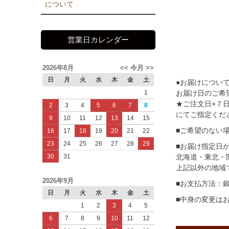
について
営業日カレンダー
2026年8月
<<
今月
>>
日
月
火
水
木
金
土
●お届けについ
お届け日のご希
1
★ご注文日+７
2
3
4
5
6
7
8
にてご指定くだ
9
10
11
12
13
14
15
■ご希望のない
16
17
18
19
20
21
22
23
24
25
26
27
28
29
■お届け指定日
北海道・東北・
30
31
上記以外の地域
2026年9月
■お支払方法：
日
月
火
水
木
金
土
■中身の変更は
1
2
3
4
5
6
7
8
9
10
11
12