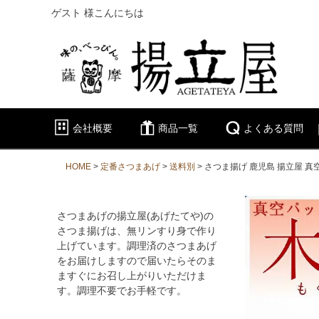
ゲスト 様こんにちは
会社概要
商品一覧
よくある質問
HOME
定番さつまあげ
送料別
さつま揚げ 鹿児島 揚立屋 
さつまあげの揚立屋(あげたてや)の
さつま揚げは、無リンすり身で作り
上げています。調理済のさつまあげ
をお届けしますので届いたらそのま
ますぐにお召し上がりいただけま
す。調理不要でお手軽です。