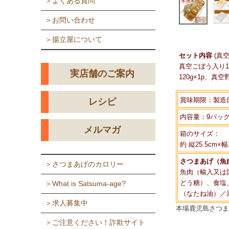
＞よくある質問
＞お問い合わせ
＞揚立屋について
セット内容
(真
真空ごぼう入り12
実店舗のご案内
120g×1p、真空
賞味期限：製造
レシピ
内容量：9パッ
メルマガ
箱のサイズ：
約 縦25.5cm×幅
さつまあげ（魚
＞さつまあげのカロリー
魚肉（輸入又は
どう糖）、食塩
＞What is Satsuma-age?
（なたね油）／
＞求人募集中
本場鹿児島さつま
＞ご注意ください！詐欺サイト