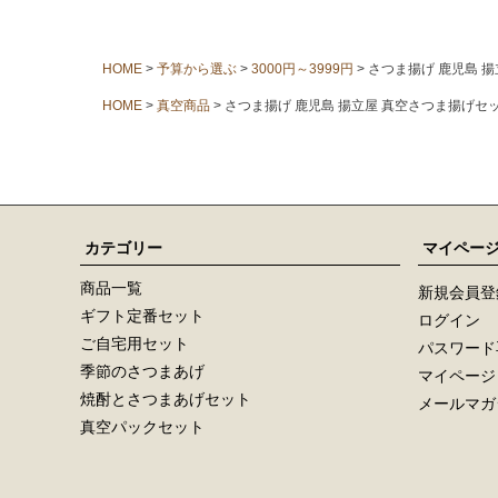
HOME
予算から選ぶ
3000円～3999円
さつま揚げ 鹿児島 
HOME
真空商品
さつま揚げ 鹿児島 揚立屋 真空さつま揚げセ
カテゴリー
マイペー
商品一覧
新規会員登
ギフト定番セット
ログイン
ご自宅用セット
パスワード
季節のさつまあげ
マイページ
焼酎とさつまあげセット
メールマガ
真空パックセット