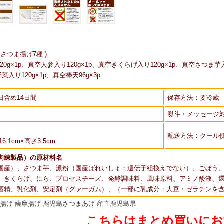
空さつま揚げ7種 )
0g×1p、真空人参入り120g×1p、真空きくらげ入り120g×1p、真空さつま芋
野菜入り120g×1p、真空棒天96g×3p
日含め14日間
保存方法：要冷蔵
ク
熨斗・メッセージ
配送方法：クール
16.1cm×高さ3.5cm
肉練製品）の原材料名
国産）、さつま芋、澱粉（国産ばれいしょ：遺伝子組換えでない）、ごぼう
、きくらげ、にら、プロセスチーズ、発酵調味料、風味原料、アミノ酸液、
酒精、乳化剤、安定剤（グァーガム）、（一部に乳成分・大豆・ゼラチンを
揚げ 薩摩揚げ 鹿児島さつまあげ 産直鹿児島県
こちらはまとめ買いにお