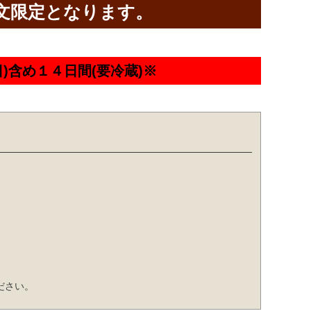
文限定となります。
)含め１４日間(要冷蔵)※
。
ください。