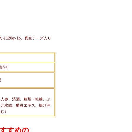
入り120g×1p、真空チーズ入り
対応可
便
、人参、清酒、糖類（粗糖、ぶ
還元水飴、酵母エキス、揚げ油
含む）
すすめの