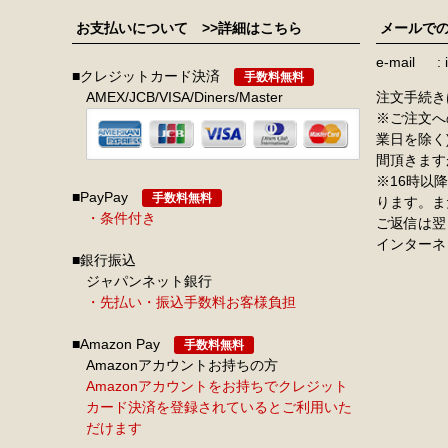
お支払いについて
>>詳細はこちら
メールで
e-mail
■クレジットカード決済
手数料無料
AMEX/JCB/VISA/Diners/Master
注文手続き
※ご注文へ
業日を除く
間頂きます
※16時以
■PayPay
手数料無料
ります。ま
・条件付き
ご返信は翌
インターネ
■銀行振込
ジャパンネット銀行
・先払い・振込手数料お客様負担
■Amazon Pay
手数料無料
Amazonアカウントお持ちの方
Amazonアカウントをお持ちでクレジット
カード決済を登録されているとご利用いた
だけます