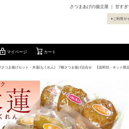
さつまあげの揚立屋 ｜ 甘す
ご利用ガ
マイページ
カート
検索
真空さつま揚げセット・木蓮(もくれん) 7種さつま揚げ詰合せ 【送料別・ネット限