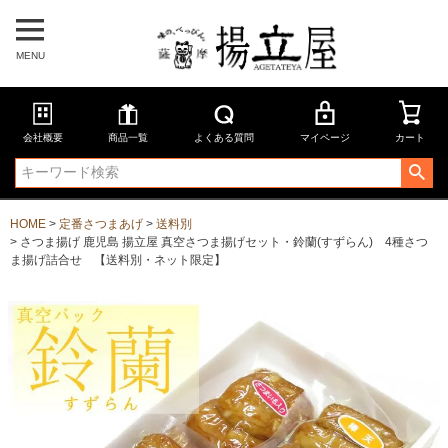
MENU
会社概要
商品一覧
よくある質問
マイページ
カート
HOME
定番さつまあげ
送料別
さつま揚げ 鹿児島 揚立屋 真空さつま揚げセット・鈴蘭(すずらん) 4種さつ
ま揚げ詰合せ 【送料別・ネット限定】