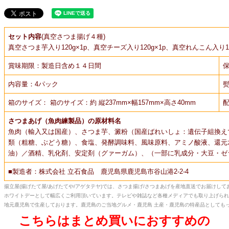
セット内容
(真空さつま揚げ４種)
真空さつま芋入り120g×1p、真空チーズ入り120g×1p、真空れんこん入り120
賞味期限：製造日含め１４日間
保
内容量：4パック
箱のサイズ： 箱のサイズ：約 縦237mm×幅157mm×高さ40mm
さつまあげ（魚肉練製品）の原材料名
魚肉（輸入又は国産）、さつま芋、澱粉（国産ばれいしょ：遺伝子組換え
類（粗糖、ぶどう糖）、食塩、発酵調味料、風味原料、アミノ酸液、還元
油）／酒精、乳化剤、安定剤（グァーガム）、（一部に乳成分・大豆・ゼ
■製造者：株式会社 立石食品 鹿児島県鹿児島市谷山港2-2-4
揚立屋(揚げたて屋/あげたてや/アゲタテヤ)では、さつま揚げ/さつまあげを産地直送でお届けし
ホワイトデーとして幅広くご利用頂いています。テレビや雑誌など各種メディアでも取り上げられ
地元鹿児島で生産しております。鹿児島のご当地グルメ・鹿児島 土産・鹿児島の特産品としても
こちらはまとめ買いにおすすめの