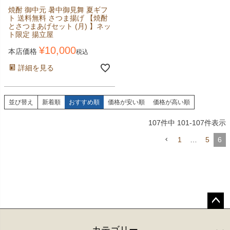
焼酎 御中元 暑中御見舞 夏ギフ
ト 送料無料 さつま揚げ 【焼酎
とさつまあげセット (月) 】ネッ
ト限定 揚立屋
¥
10,000
本店価格
税込
詳細を見る
並び替え
新着順
おすすめ順
価格が安い順
価格が高い順
107
件中
101
-
107
件表示
1
…
5
6
ペー
ジト