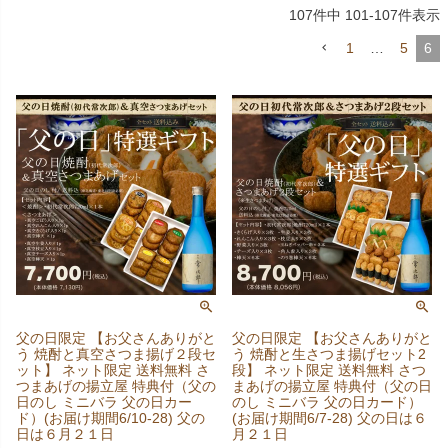
107
件中
101
-
107
件表示
1
…
5
6
父の日限定 【お父さんありがと
父の日限定 【お父さんありがと
う 焼酎と真空さつま揚げ２段セ
う 焼酎と生さつま揚げセット2
ット】 ネット限定 送料無料 さ
段】 ネット限定 送料無料 さつ
つまあげの揚立屋 特典付（父の
まあげの揚立屋 特典付（父の日
日のし ミニバラ 父の日カー
のし ミニバラ 父の日カード）
ド）(お届け期間6/10-28) 父の
(お届け期間6/7-28) 父の日は６
日は６月２１日
月２１日