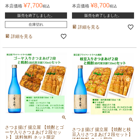
¥
7,700
¥
8,700
本店価格
本店価格
税込
税込
販売を終了しました。
販売を終了しました。
在庫切れ
詳細を見る
詳細を見る
さつま揚げ 揚立屋 【焼酎とゴ
さつま揚げ 揚立屋 【焼酎と枝
ーヤ入りさつまあげ２段セッ
豆入りさつまあげ２段セット】
ト】 送料無料 ネット限定