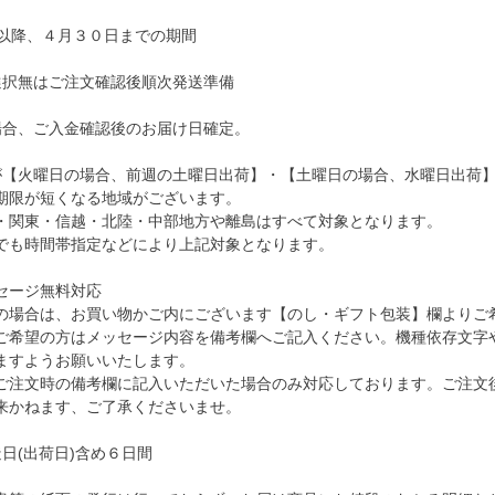
日以降、４月３０日までの期間
選択無はご注文確認後順次発送準備
場合、ご入金確認後のお届け日確定。
が【火曜日の場合、前週の土曜日出荷】・【土曜日の場合、水曜日出荷
期限が短くなる地域がございます。
・関東・信越・北陸・中部地方や離島はすべて対象となります。
でも時間帯指定などにより上記対象となります。
セージ無料対応
の場合は、お買い物かご内にございます【のし・ギフト包装】欄よりご
ご希望の方はメッセージ内容を備考欄へご記入ください。機種依存文字
ますようお願いいたします。
ご注文時の備考欄に記入いただいた場合のみ対応しております。ご注文
来かねます、ご了承くださいませ。
日(出荷日)含め６日間