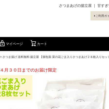
さつまあげの揚立屋 ｜ 甘す
ご利用ガ
マイページ
カート
検索
さつま揚げ 送料無料 揚立屋 【個包装 菜の花ごま入りさつまあげ２８枚入りセット
 ４月３０日までのお届け限定