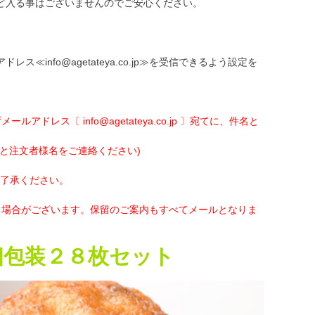
ど入る事はございませんのでご安心ください。
nfo@agetateya.co.jp≫を受信できるよう設定を
ス〔 info@agetateya.co.jp 〕宛てに、件名と
と注文者様名をご連絡ください)
ご了承ください。
る場合がございます。保留のご案内もすべてメールとなりま
個包装２８枚セット