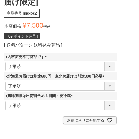
届け限定]
商品番号
nhg-pk2
¥
7,500
本店価格
税込
[
69
ポイント進呈 ]
送料パターン
送料込み商品
●内容変更不可商品です
(
必
須
●北海道お届けは別途600円、東北お届けは別途300円必要
)
(
必
須
●賞味期限は出荷日含め６日間・要冷蔵
)
(
必
須
)
お気に入りに登録する