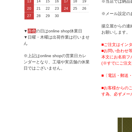
※当店では納品
13
14
15
16
17
18
19
20
21
22
23
24
25
26
※メール設定の
27
28
29
30
揚立屋からの連絡
▼
赤色
の日はonline shop休業日
お願いします。
▼日曜・木曜は出荷作業は行いませ
ん
■ご注文はイン
■お問い合わせ等
※上記はonline shopの営業日カレ
本文にお名前フ
ンダーとなり、工場や実店舗の休業
(※すでにご注
日ではございません。
■〔電話・郵送
■お客様からの
す為、必ずメー