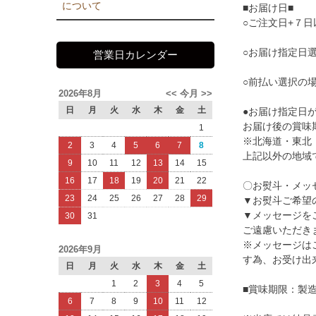
について
■お届け日■
○ご注文日+７
○お届け指定日
営業日カレンダー
○前払い選択の
2026年8月
<<
今月
>>
日
月
火
水
木
金
土
●お届け指定日
お届け後の賞味
1
※北海道・東北
2
3
4
5
6
7
8
上記以外の地域
9
10
11
12
13
14
15
16
17
18
19
20
21
22
〇お熨斗・メッ
23
24
25
26
27
28
29
▼お熨斗ご希望
▼メッセージを
30
31
ご遠慮いただき
※メッセージは
2026年9月
す為、お受け出
日
月
火
水
木
金
土
1
2
3
4
5
■賞味期限：製造
6
7
8
9
10
11
12