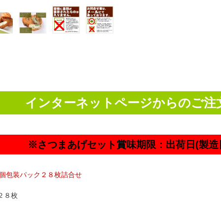
インターネットページからのご注
※さつまあげセット賞味期限：出荷日(製造日
 個包装パック２８枚詰合せ
２８枚