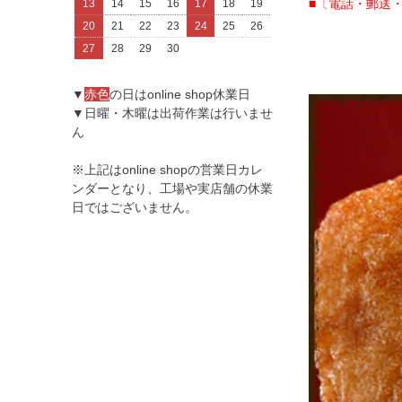
■〔電話・郵送
13
14
15
16
17
18
19
20
21
22
23
24
25
26
27
28
29
30
▼
赤色
の日はonline shop休業日
▼日曜・木曜は出荷作業は行いませ
ん
※上記はonline shopの営業日カレ
ンダーとなり、工場や実店舗の休業
日ではございません。