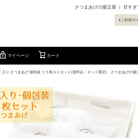
さつまあげの揚立屋 ｜ 甘す
ご利用ガ
マイページ
カート
検索
ズ 入り さつまあげ 個包装 １５枚入りセット(送料込・ネット限定) さつまあげの揚