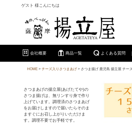
ゲスト 様こんにちは
会社概要
商品一覧
よくある質問
HOME
チーズ入りさつまあげ
さつま揚げ 鹿児島 揚立屋 チー
さつまあげの揚立屋(あげたてや)の
さつま揚げは、無リンすり身で作り
上げています。調理済のさつまあげ
をお届けしますので届いたらそのま
ますぐにお召し上がりいただけま
す。調理不要でお手軽です。