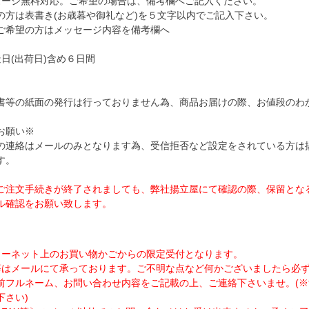
セージ無料対応。ご希望の場合は、備考欄へご記入ください。
の方は表書き(お歳暮や御礼など)を５文字以内でご記入下さい。
ご希望の方はメッセージ内容を備考欄へ
日(出荷日)含め６日間
書等の紙面の発行は行っておりません為、商品お届けの際、お値段のわ
お願い※
連絡はメールのみとなります為、受信拒否など設定をされている方は揚立屋アドレ
す。
ご注文手続きが終了されましても、弊社揚立屋にて確認の際、保留とな
ル確認をお願い致します。
ターネット上のお買い物かごからの限定受付となります。
はメールにて承っております。ご不明な点など何かございましたら必ずメールアドレ
前フルネーム、お問い合わせ内容をご記載の上、ご連絡下さいませ。(
下さい)