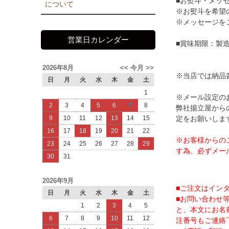
■お熨斗・メッ
について
※お熨斗を希望
※メッセージを
営業日カレンダー
■賞味期限：製造
2026年8月
<<
今月
>>
※当店では納品
日
月
火
水
木
金
土
1
※メール設定の
2
3
4
5
6
7
8
弊社揚立屋からの
定をお願いしま
9
10
11
12
13
14
15
16
17
18
19
20
21
22
※お客様からの
23
24
25
26
27
28
29
す為、必ずメー
30
31
2026年9月
■ご注文はイン
日
月
火
水
木
金
土
■お問い合わせ等
1
2
3
4
5
と、本文にお名
6
7
8
9
10
11
12
注番号もご連絡