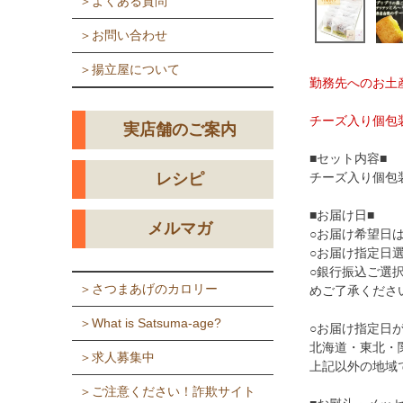
＞よくある質問
＞お問い合わせ
＞揚立屋について
勤務先へのお土
チーズ入り個包
実店舗のご案内
■セット内容■
チーズ入り個包装
レシピ
■お届け日■
メルマガ
○お届け希望日
○お届け指定日
○銀行振込ご選
＞さつまあげのカロリー
めご了承くださ
＞What is Satsuma-age?
○お届け指定日
北海道・東北・
＞求人募集中
上記以外の地域
＞ご注意ください！詐欺サイト