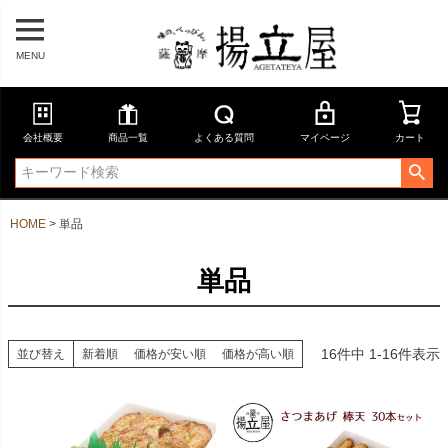
MENU
会社概要
商品一覧
よくある質問
マイページ
カート
HOME
単品
単品
16
件中
1
-
16
件表示
並び替え
新着順
価格が安い順
価格が高い順