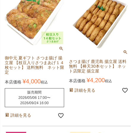
御中元 夏ギフト さつま揚げ 揚
さつま揚げ 鹿児島 揚立屋 送料
立屋 【枝豆入りさつまあげ１４
無料 【棒天30本セット】 ネッ
枚セット】 送料無料 ネット限
ト店限定 揚立屋
定
¥
4,200
¥
4,000
本店価格
税込
本店価格
税込
詳細を見る
販売期間
2026/05/06 17:00
〜
2026/09/24 16:00
詳細を見る