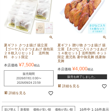
夏ギフト さつま揚げ 揚立屋
夏ギフト 贈り物 さつま揚げ 揚
【ゴーヤ入りさつまあげ 個包装
立屋 【きびなご入りさつまあげ
２８枚入りセット】 送料無
１４枚セット】送料無料 ネット
料 ネット限定
限定 鹿児島 暑中御見舞 残暑御
見舞
¥
7,500
本店価格
税込
¥
4,000
本店価格
税込
販売期間
販売を終了しました。
2026/07/01 0:00
〜
2026/09/24 23:59
詳細を見る
詳細を見る
16
件中
1
-
16
件表示
並び替え
新着順
価格が安い順
価格が高い順