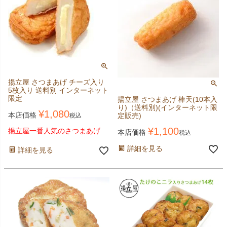
揚立屋 さつまあげ チーズ入り
5枚入り 送料別 インターネット
限定
揚立屋 さつまあげ 棒天(10本入
り)（送料別)(インターネット限
¥
1,080
本店価格
定販売)
税込
¥
1,100
揚立屋一番人気のさつまあげ
本店価格
税込
詳細を見る
詳細を見る