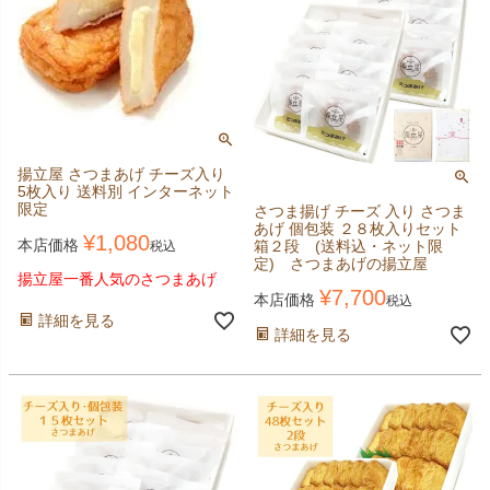
揚立屋 さつまあげ チーズ入り
5枚入り 送料別 インターネット
限定
さつま揚げ チーズ 入り さつま
あげ 個包装 ２８枚入りセット
¥
1,080
本店価格
箱２段 (送料込・ネット限
税込
定) さつまあげの揚立屋
揚立屋一番人気のさつまあげ
¥
7,700
本店価格
税込
詳細を見る
詳細を見る