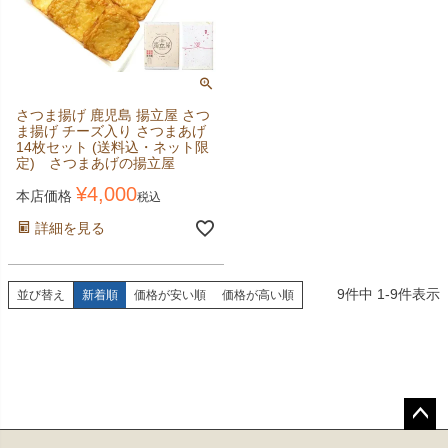
さつま揚げ 鹿児島 揚立屋 さつ
ま揚げ チーズ入り さつまあげ
14枚セット (送料込・ネット限
定) さつまあげの揚立屋
¥
4,000
本店価格
税込
詳細を見る
9
件中
1
-
9
件表示
並び替え
新着順
価格が安い順
価格が高い順
ペー