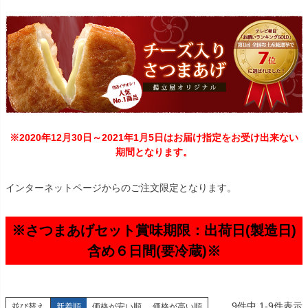
※2020年12月30日～2021年1月5日はお届け指定をお受け出来ない
期間となります。
インターネットページからのご注文限定となります。
※さつまあげセット賞味期限：出荷日(製造日)
含め６日間(要冷蔵)※
9
件中
1
-
9
件表示
並び替え
新着順
価格が安い順
価格が高い順