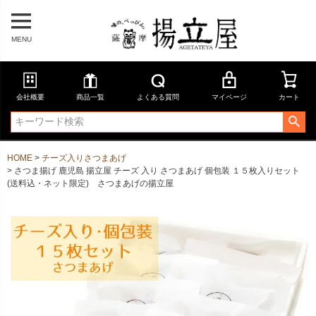
MENU
会社概要
商品一覧
よくある質問
マイページ
カート
HOME
チーズ入りさつまあげ
さつま揚げ 鹿児島 揚立屋 チーズ 入り さつまあげ 個包装 １５枚入りセット
(送料込・ネット限定) さつまあげの揚立屋