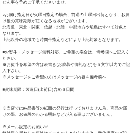
せん事を予めご了承くださいませ。
○お届け指定日が火曜日指定の場合、前週の土曜日出荷となり、お届
け後の賞味期限が短くなる地域がございます。
北海道・東北・関東・信越・北陸・中部地方や離島はすべて対象と
なります。
上記以外の地域でも時間帯指定などにより上記対象となります。
■お熨斗・メッセージ無料対応。ご希望の場合は、備考欄へご記入く
ださい。
※お熨斗を希望の方は表書き(お歳暮や御礼など)を５文字以内でご記
入下さい。
※メッセージをご希望の方はメッセージ内容を備考欄へ
■賞味期限：製造日(出荷日)含め６日間
※当店では納品書等の紙面の発行は行っておりません為、商品お届
けの際、お値段のわかる明細などが入る事はございません。
※メール設定のお願い※
弊社揚立屋からの連絡はメールのみとなります為、受信拒否など設