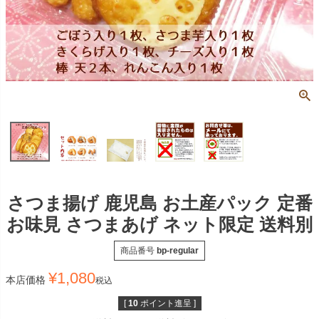
さつま揚げ 鹿児島 お土産パック 定番
お味見 さつまあげ ネット限定 送料別
商品番号
bp-regular
¥
1,080
本店価格
税込
[
10
ポイント進呈 ]