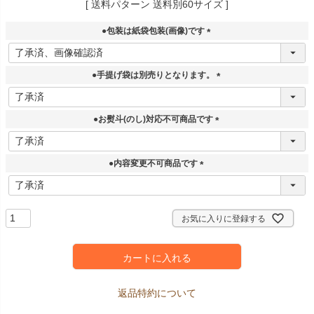
送料パターン
送料別60サイズ
●包装は紙袋包装(画像)です
(
必
須
●手提げ袋は別売りとなります。
)
(
必
須
●お熨斗(のし)対応不可商品です
)
(
必
須
●内容変更不可商品です
)
(
必
須
)
お気に入りに登録する
カートに入れる
返品特約について