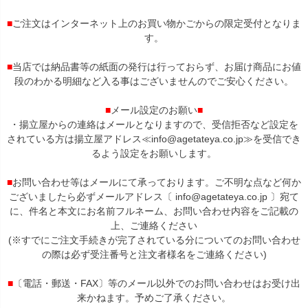
■
ご注文はインターネット上のお買い物かごからの限定受付となりま
す。
■
当店では納品書等の紙面の発行は行っておらず、お届け商品にお値
段のわかる明細など入る事はございませんのでご安心ください。
■
メール設定のお願い
■
・揚立屋からの連絡はメールとなりますので、受信拒否など設定を
されている方は揚立屋アドレス≪info@agetateya.co.jp≫を受信でき
るよう設定をお願いします。
■
お問い合わせ等はメールにて承っております。ご不明な点など何か
ございましたら必ずメールアドレス〔 info@agetateya.co.jp 〕宛て
に、件名と本文にお名前フルネーム、お問い合わせ内容をご記載の
上、ご連絡ください
(※すでにご注文手続きが完了されている分についてのお問い合わせ
の際は必ず受注番号と注文者様名をご連絡ください)
■
〔電話・郵送・FAX〕等のメール以外でのお問い合わせはお受け出
来かねます。予めご了承ください。