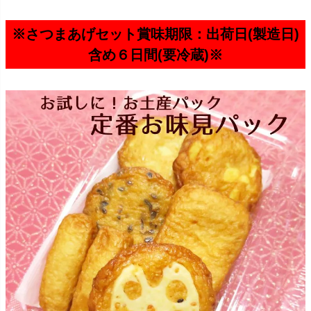
※さつまあげセット賞味期限：出荷日(製造日)
含め６日間(要冷蔵)※