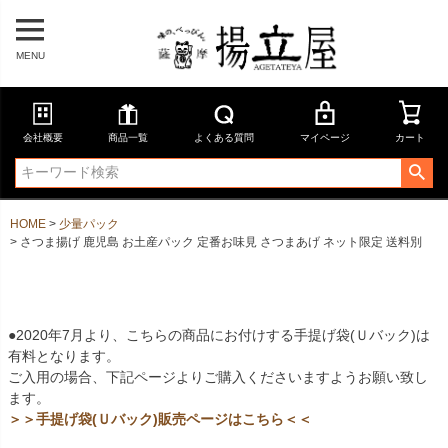
MENU
会社概要
商品一覧
よくある質問
マイページ
カート
HOME
少量パック
さつま揚げ 鹿児島 お土産パック 定番お味見 さつまあげ ネット限定 送料別
●2020年7月より、こちらの商品にお付けする手提げ袋(Ｕバック)は
有料となります。
ご入用の場合、下記ページよりご購入くださいますようお願い致し
ます。
＞＞手提げ袋(Ｕバック)販売ページはこちら＜＜