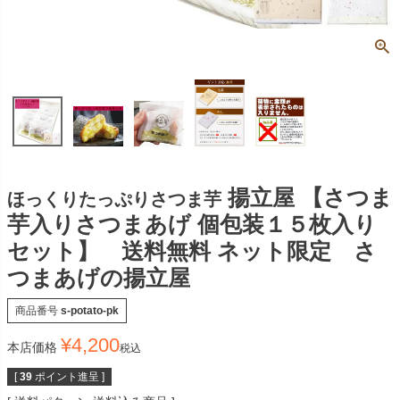
揚立屋 【さつま
ほっくりたっぷりさつま芋
芋入りさつまあげ 個包装１５枚入り
セット】 送料無料 ネット限定 さ
つまあげの揚立屋
商品番号
s-potato-pk
¥
4,200
本店価格
税込
[
39
ポイント進呈 ]