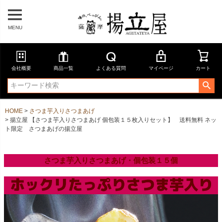
MENU
会社概要
商品一覧
よくある質問
マイページ
カート
HOME
さつま芋入りさつまあげ
揚立屋 【さつま芋入りさつまあげ 個包装１５枚入りセット】 送料無料 ネッ
ト限定 さつまあげの揚立屋
さつま芋入りさつまあげ・個包装１５個