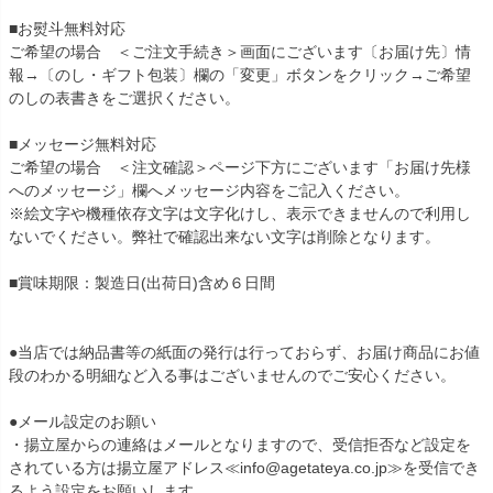
■お熨斗無料対応
ご希望の場合 ＜ご注文手続き＞画面にございます〔お届け先〕情
報→〔のし・ギフト包装〕欄の「変更」ボタンをクリック→ご希望
のしの表書きをご選択ください。
■メッセージ無料対応
ご希望の場合 ＜注文確認＞ページ下方にございます「お届け先様
へのメッセージ」欄へメッセージ内容をご記入ください。
※絵文字や機種依存文字は文字化けし、表示できませんので利用し
ないでください。弊社で確認出来ない文字は削除となります。
■賞味期限：製造日(出荷日)含め６日間
●当店では納品書等の紙面の発行は行っておらず、お届け商品にお値
段のわかる明細など入る事はございませんのでご安心ください。
●メール設定のお願い
・揚立屋からの連絡はメールとなりますので、受信拒否など設定を
されている方は揚立屋アドレス≪info@agetateya.co.jp≫を受信でき
るよう設定をお願いします。