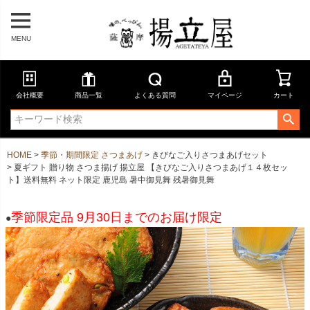
MENU
会社概要
商品一覧
よくある質問
マイページ
カート
HOME
季節・期間限定 さつまあげ
きびなご入りさつまあげセット
夏ギフト 贈り物 さつま揚げ 揚立屋 【きびなご入りさつまあげ１４枚セッ
ト】送料無料 ネット限定 鹿児島 暑中御見舞 残暑御見舞
季節限定品 9月30日までのお届け限定
●