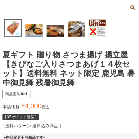
夏ギフト 贈り物 さつま揚げ 揚立屋
【きびなご入りさつまあげ１４枚セ
ット】送料無料 ネット限定 鹿児島 暑
中御見舞 残暑御見舞
商品番号
kb1
¥
4,000
本店価格
税込
[
37
ポイント進呈 ]
送料パターン
送料込み商品
●内容変更不可商品です