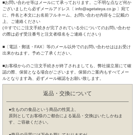
■お問い合わせ等はメールにて承っております。ご不明な点など何か
ございましたら必ずメールアドレス〔 info@agetateya.co.jp 〕宛て
に、件名と本文にお名前フルネーム、お問い合わせ内容をご記載の
上、ご連絡ください
(※すでにご注文手続きが完了されている分についてのお問い合わせ
の際は必ず受注番号と注文者様名をご連絡ください)
■〔電話・郵送・FAX〕等のメール以外でのお問い合わせははお受け
出来かねます。予めご了承ください。
■お客様からのご注文手続きが終了されましても、弊社揚立屋にて確
認の際、保留となる場合がございます。保留のご案内もすべてメー
ルとなります為、必ずメール確認をお願い致します。
返品・交換について
●生ものの食品という商品の性質上、
原則としてお客様のご都合による返品・交換はいたしかねま
す、ご容赦ください。
●商品の品質には万全を期しておりますが、