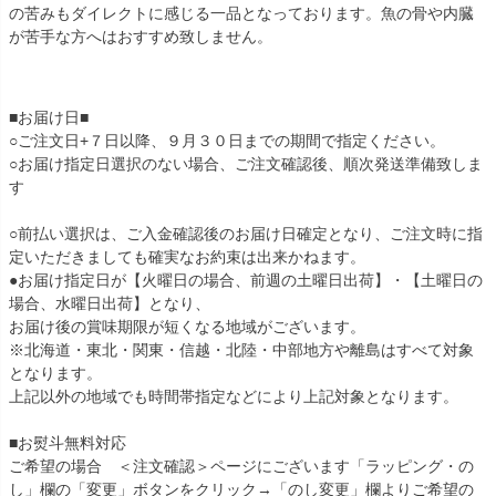
の苦みもダイレクトに感じる一品となっております。魚の骨や内臓
が苦手な方へはおすすめ致しません。
■お届け日■
○ご注文日+７日以降、９月３０日までの期間で指定ください。
○お届け指定日選択のない場合、ご注文確認後、順次発送準備致しま
す
○前払い選択は、ご入金確認後のお届け日確定となり、ご注文時に指
定いただきましても確実なお約束は出来かねます。
●お届け指定日が【火曜日の場合、前週の土曜日出荷】・【土曜日の
場合、水曜日出荷】となり、
お届け後の賞味期限が短くなる地域がございます。
※北海道・東北・関東・信越・北陸・中部地方や離島はすべて対象
となります。
上記以外の地域でも時間帯指定などにより上記対象となります。
■お熨斗無料対応
ご希望の場合 ＜注文確認＞ページにございます「ラッピング・の
し」欄の「変更」ボタンをクリック→「のし変更」欄よりご希望の