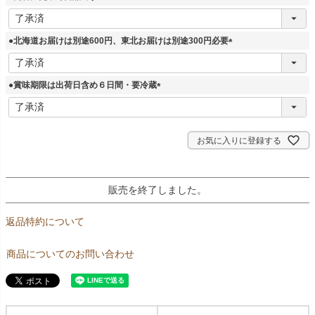
(
必
須
●北海道お届けは別途600円、東北お届けは別途300円必要
)
(
必
須
●賞味期限は出荷日含め６日間・要冷蔵
)
(
必
須
)
お気に入りに登録する
販売を終了しました。
返品特約について
商品についてのお問い合わせ