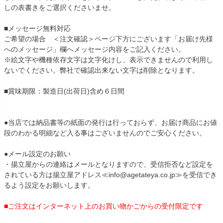
しの表書きをご選択くださいませ。
■メッセージ無料対応
ご希望の場合 ＜注文確認＞ページ下方にございます「お届け先様
へのメッセージ」欄へメッセージ内容をご記入ください。
※絵文字や機種依存文字は文字化けし、表示できませんので利用し
ないでください。弊社で確認出来ない文字は削除となります。
■賞味期限：製造日(出荷日)含め６日間
●当店では納品書等の紙面の発行は行っておらず、お届け商品にお値
段のわかる明細など入る事はございませんのでご安心ください。
●メール設定のお願い
・揚立屋からの連絡はメールとなりますので、受信拒否など設定を
されている方は揚立屋アドレス≪info@agetateya.co.jp≫を受信でき
るよう設定をお願いします。
■ご注文はインターネット上のお買い物かごからの受付限定です