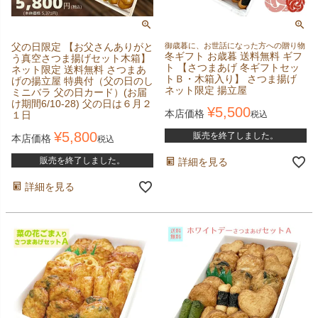
父の日限定 【お父さんありがと
御歳暮に、お世話になった方への贈り物
冬ギフト お歳暮 送料無料 ギフ
う真空さつま揚げセット木箱】
ト 【さつまあげ 冬ギフトセッ
ネット限定 送料無料 さつまあ
トＢ・木箱入り】 さつま揚げ
げの揚立屋 特典付（父の日のし
ネット限定 揚立屋
ミニバラ 父の日カード）(お届
け期間6/10-28) 父の日は６月２
¥
5,500
本店価格
１日
税込
¥
5,800
販売を終了しました。
本店価格
税込
販売を終了しました。
詳細を見る
詳細を見る