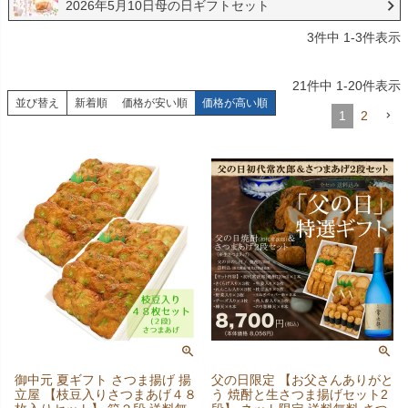
2026年5月10日母の日ギフトセット
3
件中
1
-
3
件表示
21
件中
1
-
20
件表示
並び替え
新着順
価格が安い順
価格が高い順
1
2
御中元 夏ギフト さつま揚げ 揚
父の日限定 【お父さんありがと
立屋 【枝豆入りさつまあげ４８
う 焼酎と生さつま揚げセット2