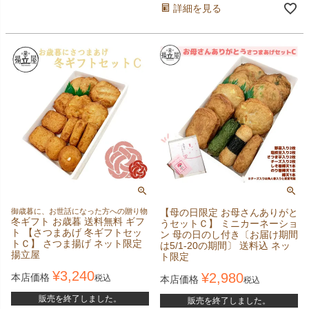
詳細を見る
御歳暮に、お世話になった方への贈り物
【母の日限定 お母さんありがと
冬ギフト お歳暮 送料無料 ギフ
うセットＣ】 ミニカーネーショ
ト 【さつまあげ 冬ギフトセッ
ン 母の日のし付き〔お届け期間
トＣ】 さつま揚げ ネット限定
は5/1-20の期間〕 送料込 ネッ
揚立屋
ト限定
¥
3,240
¥
2,980
本店価格
税込
本店価格
税込
販売を終了しました。
販売を終了しました。