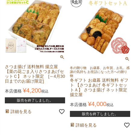
さつま揚げ 送料無料 揚立屋
冬の贈り物 お歳暮、お年賀、お礼、感
【菜の花ごま入りさつまあげセ
謝の気持ち お世話になった方への贈り
ットＣ】 ネット限定 [～4月30
物
冬ギフト お歳暮 送料無料 ギフ
日までのお届け限定]
ト 【さつまあげ 冬ギフトセッ
¥
4,200
トＡ】 さつま揚げ ネット限定
本店価格
税込
揚立屋
販売を終了しました。
¥
4,000
本店価格
税込
詳細を見る
販売を終了しました。
詳細を見る