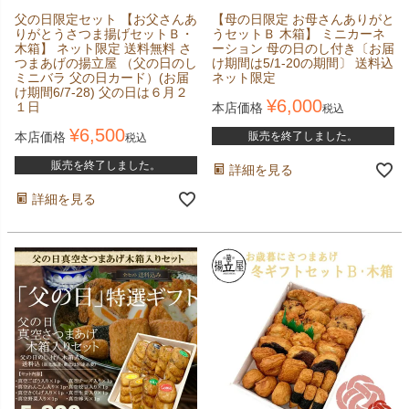
父の日限定セット 【お父さんあ
【母の日限定 お母さんありがと
りがとうさつま揚げセットＢ・
うセットＢ 木箱】 ミニカーネ
木箱】 ネット限定 送料無料 さ
ーション 母の日のし付き〔お届
つまあげの揚立屋 （父の日のし
け期間は5/1-20の期間〕 送料込
ミニバラ 父の日カード）(お届
ネット限定
け期間6/7-28) 父の日は６月２
¥
6,000
１日
本店価格
税込
¥
6,500
本店価格
販売を終了しました。
税込
販売を終了しました。
詳細を見る
詳細を見る