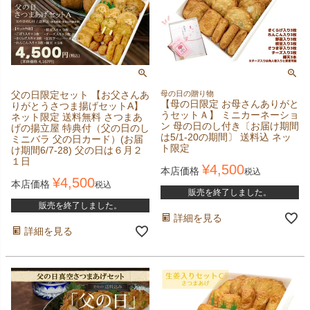
父の日限定セット 【お父さんあ
母の日の贈り物
【母の日限定 お母さんありがと
りがとうさつま揚げセットA】
うセットＡ】 ミニカーネーショ
ネット限定 送料無料 さつまあ
ン 母の日のし付き〔お届け期間
げの揚立屋 特典付（父の日のし
は5/1-20の期間〕 送料込 ネッ
ミニバラ 父の日カード）(お届
ト限定
け期間6/7-28) 父の日は６月２
１日
¥
4,500
本店価格
税込
¥
4,500
本店価格
税込
販売を終了しました。
販売を終了しました。
詳細を見る
詳細を見る