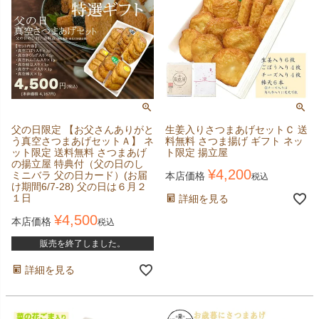
父の日限定 【お父さんありがと
生姜入りさつまあげセットＣ 送
う真空さつまあげセットＡ】 ネ
料無料 さつま揚げ ギフト ネッ
ット限定 送料無料 さつまあげ
ト限定 揚立屋
の揚立屋 特典付（父の日のし
¥
4,200
ミニバラ 父の日カード）(お届
本店価格
税込
け期間6/7-28) 父の日は６月２
１日
詳細を見る
¥
4,500
本店価格
税込
販売を終了しました。
詳細を見る