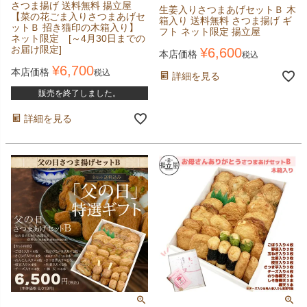
さつま揚げ 送料無料 揚立屋
生姜入りさつまあげセットＢ 木
【菜の花ごま入りさつまあげセ
箱入り 送料無料 さつま揚げ ギ
ットＢ 招き猫印の木箱入り】
フト ネット限定 揚立屋
ネット限定 [～4月30日までの
お届け限定]
¥
6,600
本店価格
税込
¥
6,700
本店価格
税込
詳細を見る
販売を終了しました。
詳細を見る