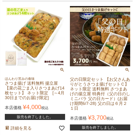
ほんわり苦みの春味
父の日限定セット 【お父さんあ
さつま揚げ 送料無料 揚立屋
りがとうさつま揚げセットＣ】
【菜の花ごま入りさつまあげ14
ネット限定 送料無料 さつまあ
枚セット】 ネット限定 [～4月
げの揚立屋 特典付（父の日のし
30日までのお届け限定]
ミニバラ 父の日カード）(お届
け期間6/7-28) 父の日は６月２
¥
4,000
本店価格
税込
１日
¥
3,700
販売を終了しました。
本店価格
税込
販売を終了しました。
詳細を見る