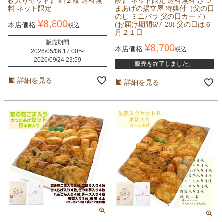
枚入りセット】 箱２段 送料無
段】 ネット限定 送料無料 さつ
料 ネット限定
まあげの揚立屋 特典付（父の日
のし ミニバラ 父の日カード）
¥
8,800
(お届け期間6/7-28) 父の日は６
本店価格
税込
月２１日
販売期間
¥
8,700
本店価格
税込
2026/05/06 17:00
〜
2026/09/24 23:59
販売を終了しました。
詳細を見る
詳細を見る