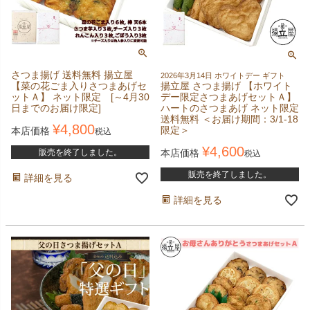
さつま揚げ 送料無料 揚立屋
2026年3月14日 ホワイトデー ギフト
【菜の花ごま入りさつまあげセ
揚立屋 さつま揚げ 【ホワイト
ットＡ】 ネット限定 [～4月30
デー限定さつまあげセットＡ】
日までのお届け限定]
ハートのさつまあげ ネット限定
送料無料 ＜お届け期間：3/1-18
¥
4,800
限定＞
本店価格
税込
¥
4,600
販売を終了しました。
本店価格
税込
販売を終了しました。
詳細を見る
詳細を見る