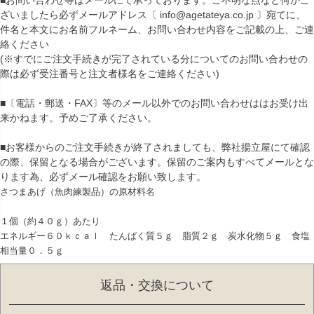
■お問い合わせ等はメールにて承っております。ご不明な点など何かご
ざいましたら必ずメールアドレス〔 info@agetateya.co.jp 〕宛てに、
件名と本文にお名前フルネーム、お問い合わせ内容をご記載の上、ご連
絡ください
(※すでにご注文手続きが完了されている分についてのお問い合わせの
際は必ず受注番号と注文者様名をご連絡ください)
■〔電話・郵送・FAX〕等のメール以外でのお問い合わせははお受け出
来かねます。予めご了承ください。
■お客様からのご注文手続きが終了されましても、弊社揚立屋にて確認
の際、保留となる場合がございます。保留のご案内もすべてメールとな
ります為、必ずメール確認をお願い致します。
さつまあげ（魚肉練製品）の原材料名
１個（約４０ｇ）あたり
エネルギー６０ｋｃａｌ たんぱく質５ｇ 脂質２ｇ 炭水化物５ｇ 食塩
相当量０．５ｇ
返品・交換について