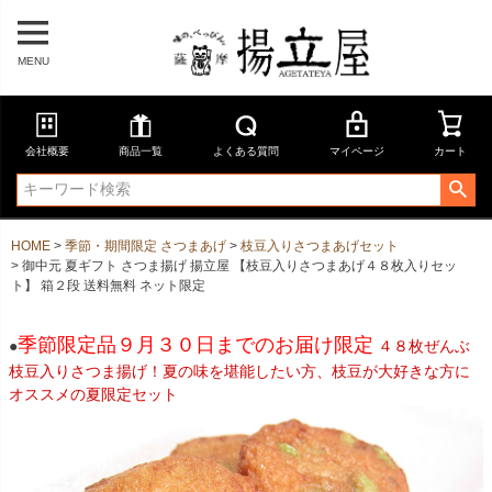
MENU
会社概要
商品一覧
よくある質問
マイページ
カート
HOME
季節・期間限定 さつまあげ
枝豆入りさつまあげセット
御中元 夏ギフト さつま揚げ 揚立屋 【枝豆入りさつまあげ４８枚入りセッ
ト】 箱２段 送料無料 ネット限定
季節限定品９月３０日までのお届け限定
●
４８枚ぜんぶ
枝豆入りさつま揚げ！夏の味を堪能したい方、枝豆が大好きな方に
オススメの夏限定セット