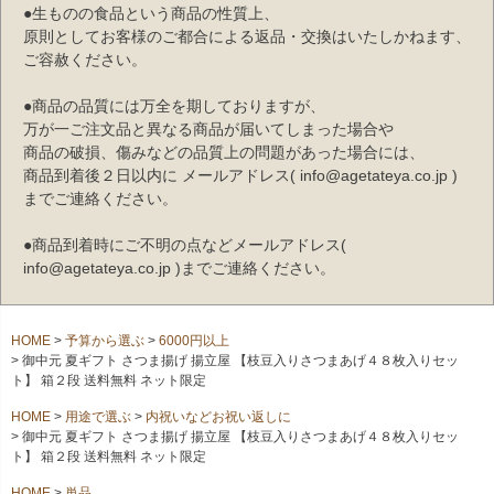
●生ものの食品という商品の性質上、
原則としてお客様のご都合による返品・交換はいたしかねます、
ご容赦ください。
●商品の品質には万全を期しておりますが、
万が一ご注文品と異なる商品が届いてしまった場合や
商品の破損、傷みなどの品質上の問題があった場合には、
商品到着後２日以内に メールアドレス( info@agetateya.co.jp )
までご連絡ください。
●商品到着時にご不明の点などメールアドレス(
info@agetateya.co.jp )までご連絡ください。
HOME
予算から選ぶ
6000円以上
御中元 夏ギフト さつま揚げ 揚立屋 【枝豆入りさつまあげ４８枚入りセッ
ト】 箱２段 送料無料 ネット限定
HOME
用途で選ぶ
内祝いなどお祝い返しに
御中元 夏ギフト さつま揚げ 揚立屋 【枝豆入りさつまあげ４８枚入りセッ
ト】 箱２段 送料無料 ネット限定
HOME
単品