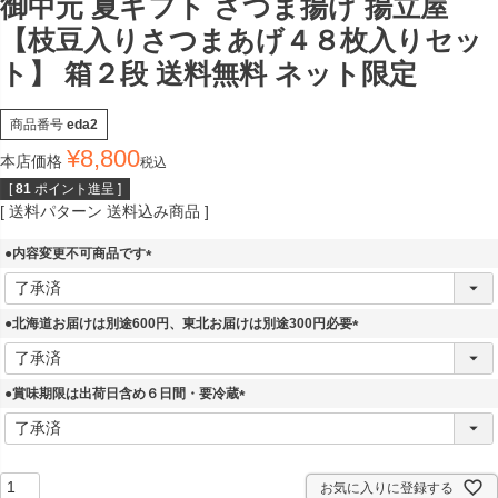
御中元 夏ギフト さつま揚げ 揚立屋
【枝豆入りさつまあげ４８枚入りセッ
ト】 箱２段 送料無料 ネット限定
商品番号
eda2
¥
8,800
本店価格
税込
[
81
ポイント進呈 ]
送料パターン
送料込み商品
●内容変更不可商品です
(
必
須
●北海道お届けは別途600円、東北お届けは別途300円必要
)
(
必
須
●賞味期限は出荷日含め６日間・要冷蔵
)
(
必
須
)
お気に入りに登録する