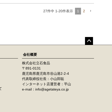
27
件中
1
-
20
件表示
1
2
ペー
ジト
会社概要
ップ
株式会社立石食品
へ
891-0131
鹿児島県鹿児島市谷山港2-2-4
代表取締役社長：小山田聡
インターネット店運営者：平山
て
e-mail：info@agetateya.co.jp