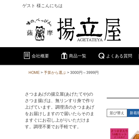
ゲスト 様こんにちは
会社概要
商品一覧
よくある質問
HOME
予算から選ぶ
3000円～3999円
さつまあげの揚立屋(あげたてや)の
さつま揚げは、無リンすり身で作り
上げています。調理済のさつまあげ
並び替え
新着
をお届けしますので届いたらそのま
ますぐにお召し上がりいただけま
す。調理不要でお手軽です。