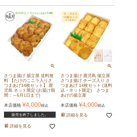
さつま揚げ 揚立屋 送料無
さつま揚げ 鹿児島 揚立屋
料 【たけのこニラ入りさ
さつま揚げ チーズ入り さ
つまあげ14枚セット】 鹿
つまあげ 14枚セット (送料
児島 ネット限定 (お届け期
込・ネット限定) さつま
間：～6月1日まで)
あげの揚立屋
¥
4,000
¥
4,000
本店価格
本店価格
税込
税込
販売を終了しました。
詳細を見る
詳細を見る