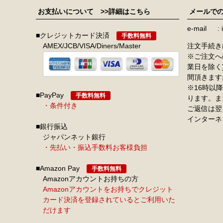
お支払いについて
>>詳細はこちら
メールで
e-mail
■クレジットカード決済
手数料無料
AMEX/JCB/VISA/Diners/Master
注文手続き
※ご注文へ
業日を除く
間頂きます
※16時以
■PayPay
手数料無料
ります。ま
・条件付き
ご返信は翌
インターネ
■銀行振込
ジャパンネット銀行
・先払い・振込手数料お客様負担
■Amazon Pay
手数料無料
Amazonアカウントお持ちの方
Amazonアカウントをお持ちでクレジット
カード決済を登録されているとご利用いた
だけます