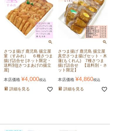
さつま揚げ 鹿児島 揚立屋
さつま揚げ 鹿児島 揚立屋
菫（すみれ） ６種さつま
真空さつま揚げセット・木
揚げ詰合せ [ネット限定・
蓮(もくれん) 7種さつま
送料別][さつまあげの揚立
揚げ詰合せ 【送料別・ネ
屋]
ット限定】
¥
4,000
¥
4,860
本店価格
本店価格
税込
税込
詳細を見る
詳細を見る