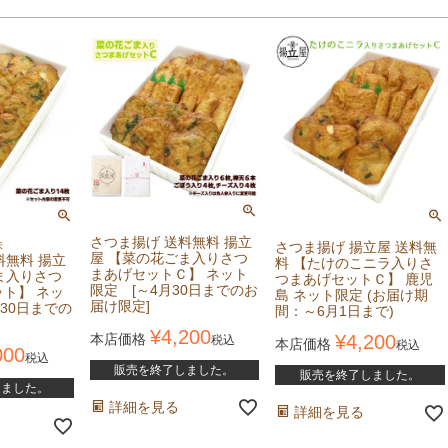
さつま揚げ 送料無料 揚立
味
さつま揚げ 揚立屋 送料無
屋 【菜の花ごま入りさつ
料無料 揚立
料 【たけのこニラ入りさ
まあげセットＣ】 ネット
ま入りさつ
つまあげセットＣ】 鹿児
限定 [～4月30日までのお
ット】 ネッ
島 ネット限定 (お届け期
届け限定]
30日までの
間：～6月1日まで)
¥
4,200
本店価格
¥
4,200
税込
本店価格
税込
000
税込
販売を終了しました。
販売を終了しました。
しました。
詳細を見る
詳細を見る