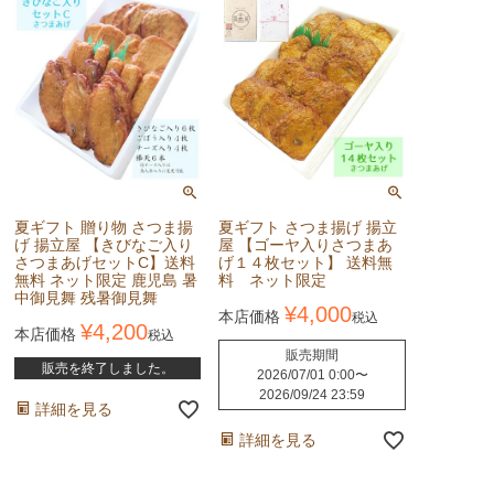
夏ギフト 贈り物 さつま揚
夏ギフト さつま揚げ 揚立
げ 揚立屋 【きびなご入り
屋 【ゴーヤ入りさつまあ
さつまあげセットC】送料
げ１４枚セット】 送料無
無料 ネット限定 鹿児島 暑
料 ネット限定
中御見舞 残暑御見舞
¥
4,000
本店価格
税込
¥
4,200
本店価格
税込
販売期間
販売を終了しました。
2026/07/01 0:00
〜
2026/09/24 23:59
詳細を見る
詳細を見る