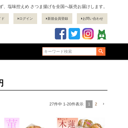
ぎず、塩味控えめ さつま揚げを全国へ販売お届けします。
イド
ログイン
新規会員登録
お問い合わせ
円
27
件中
1
-
20
件表示
1
2