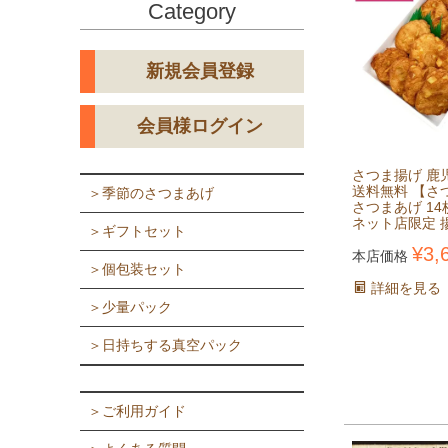
Category
新規会員登録
会員様ログイン
さつま揚げ 鹿
送料無料 【さ
＞季節のさつまあげ
さつまあげ 1
ネット店限定 
＞ギフトセット
¥
3,
本店価格
＞個包装セット
詳細を見る
＞少量パック
＞日持ちする真空パック
＞ご利用ガイド