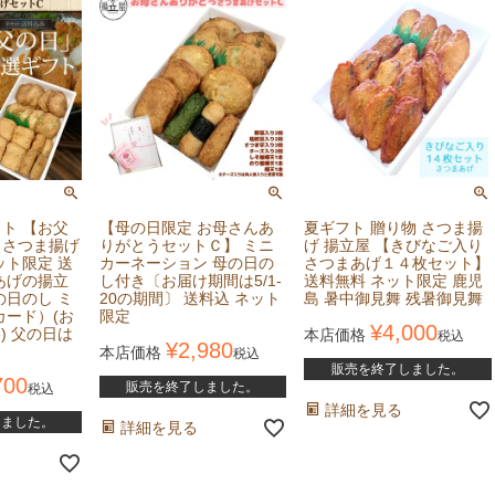
ト 【お父
【母の日限定 お母さんあ
夏ギフト 贈り物 さつま揚
うさつま揚げ
りがとうセットＣ】 ミニ
げ 揚立屋 【きびなご入り
ット限定 送
カーネーション 母の日の
さつまあげ１４枚セット】
あげの揚立
し付き〔お届け期間は5/1-
送料無料 ネット限定 鹿児
の日のし ミ
20の期間〕 送料込 ネット
島 暑中御見舞 残暑御見舞
カード）(お
限定
¥
4,000
8) 父の日は
本店価格
税込
¥
2,980
本店価格
税込
販売を終了しました。
700
販売を終了しました。
税込
詳細を見る
しました。
詳細を見る