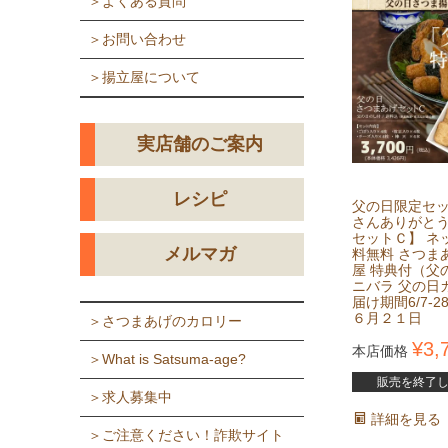
＞よくある質問
＞お問い合わせ
＞揚立屋について
実店舗のご案内
レシピ
父の日限定セッ
さんありがと
セットＣ】 ネ
メルマガ
料無料 さつま
屋 特典付（父
ニバラ 父の日
届け期間6/7-2
６月２１日
＞さつまあげのカロリー
¥
3,
本店価格
＞What is Satsuma-age?
販売を終了
＞求人募集中
詳細を見る
＞ご注意ください！詐欺サイト