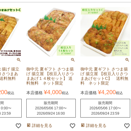
ま揚げ 揚立
御中元 夏ギフト さつま揚
御中元 夏ギフト さつま揚
りさつまあ
げ 揚立屋 【枝豆入りさつ
げ 揚立屋 【枝豆入りさつ
 送料無料
まあげ１４枚セット】 送
まあげセットC】 送料無
料無料 ネット限定
料 ネット限定
200
¥
4,000
¥
4,200
本店価格
本店価格
税込
税込
税込
期間
販売期間
販売期間
 0:00
〜
2026/05/06 17:00
〜
2026/05/06 17:00
〜
4 23:59
2026/09/24 16:00
2026/09/24 23:59
詳細を見る
詳細を見る