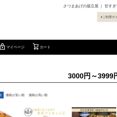
さつまあげの揚立屋 ｜ 甘す
ご利用ガ
マイページ
カート
検索
3000円～3999
順
価格が安い順
価格が高い順