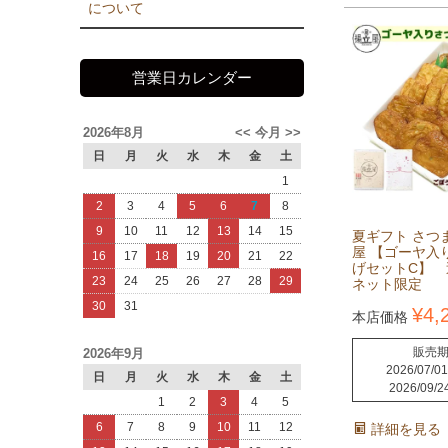
について
営業日カレンダー
2026年8月
<<
今月
>>
日
月
火
水
木
金
土
1
2
3
4
5
6
7
8
9
10
11
12
13
14
15
夏ギフト さつ
屋 【ゴーヤ入
16
17
18
19
20
21
22
げセットC】
23
24
25
26
27
28
29
ネット限定
30
31
¥
4,
本店価格
販売
2026年9月
2026/07/01
日
月
火
水
木
金
土
2026/09/2
1
2
3
4
5
6
7
8
9
10
11
12
詳細を見る