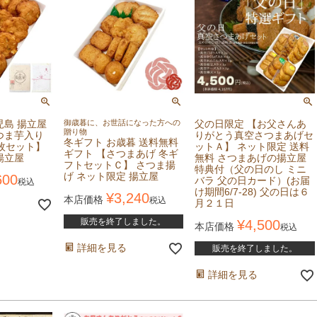
児島 揚立屋
御歳暮に、お世話になった方への
父の日限定 【お父さんあ
贈り物
つま芋入り
りがとう真空さつまあげセ
冬ギフト お歳暮 送料無料
4枚セット】
ットＡ】 ネット限定 送料
ギフト 【さつまあげ 冬ギ
揚立屋
無料 さつまあげの揚立屋
フトセットＣ】 さつま揚
特典付（父の日のし ミニ
げ ネット限定 揚立屋
600
バラ 父の日カード）(お届
税込
け期間6/7-28) 父の日は６
¥
3,240
本店価格
税込
月２１日
販売を終了しました。
¥
4,500
本店価格
税込
詳細を見る
販売を終了しました。
詳細を見る