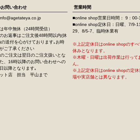
のお問い合わせ
営業時間
info@agetateya.co.jp
■online shop営業日時間： 9：00-
■online shop定休日：日曜、7/9-
は年中無休（24時間受信）
29、8/5-7、臨時休業有
のお返事はご注文後48時間以内(休
)の送付を心がけております｡お時
※上記定休日はonline shopの
がご了承ください
休みとなります。
降のご注文は翌日のご注文扱いとな
※木曜・日曜は出荷作業は行って
た、16時以降のお問い合わせへの
ん。
日以降となります｡
※上記定休日はonline shopの
ット店 担当 平山まで
場や実店舗とは異なります。