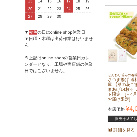
13
14
15
16
17
18
19
20
21
22
23
24
25
26
27
28
29
30
▼
赤色
の日はonline shop休業日
▼日曜・木曜は出荷作業は行いませ
ん
※上記はonline shopの営業日カレ
ンダーとなり、工場や実店舗の休業
日ではございません。
ほんわり苦みの春
さつま揚げ 送
屋 【菜の花ご
まあげ14枚セ
ト限定 [～4月
お届け限定]
¥
4,
本店価格
販売を終了
詳細を見る