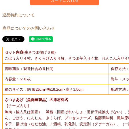
カートに入れる
返品特約について
商品についてのお問い合わせ
セット内容
(生さつま揚げ６種)
ごぼう入り４枚、きくらげ入り４枚、さつま芋入り４枚、れんこん入り４
賞味期限：製造日含め６日間
保存方法：
内容量：２８枚
熨斗・メ
箱のサイズ：約 縦26cm×幅18.2cm×高さ3.8cm
配送方法
さつまあげ（魚肉練製品）の原材料名
【チーズ入り】
魚肉（輸入又は国産）、澱粉（国産ばれいしょ：遺伝子組換えでない）、
ん、ごぼう、にんじん、きくらげ、プロセスチーズ、発酵調味料、風味原
辛子、揚げ油（なたね油）／酒精、乳化剤、安定剤（グァーガム）、（一