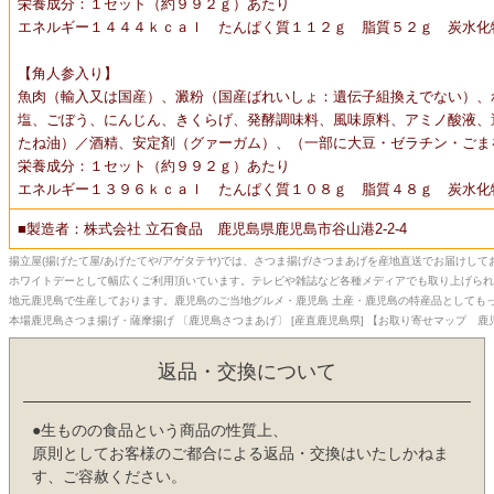
栄養成分：１セット（約９９２ｇ）あたり
エネルギー１４４４ｋｃａｌ たんぱく質１１２ｇ 脂質５２ｇ 炭水化
【角人参入り】
魚肉（輸入又は国産）、澱粉（国産ばれいしょ：遺伝子組換えでない）、
塩、ごぼう、にんじん、きくらげ、発酵調味料、風味原料、アミノ酸液、
たね油）／酒精、安定剤（グァーガム）、（一部に大豆・ゼラチン・ごま
栄養成分：１セット（約９９２ｇ）あたり
エネルギー１３９６ｋｃａｌ たんぱく質１０８ｇ 脂質４８ｇ 炭水化
■製造者：株式会社 立石食品 鹿児島県鹿児島市谷山港2-2-4
揚立屋(揚げたて屋/あげたてや/アゲタテヤ)では、さつま揚げ/さつまあげを産地直送でお届けし
ホワイトデーとして幅広くご利用頂いています。テレビや雑誌など各種メディアでも取り上げられ
地元鹿児島で生産しております。鹿児島のご当地グルメ・鹿児島 土産・鹿児島の特産品としても
本場鹿児島さつま揚げ・薩摩揚げ 〔鹿児島さつまあげ〕 [産直鹿児島県] 【お取り寄せマップ 鹿
返品・交換について
●生ものの食品という商品の性質上、
原則としてお客様のご都合による返品・交換はいたしかねま
す、ご容赦ください。