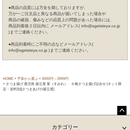
●商品の品質には万全を期しておりますが、
万が一ご注文品と異なる商品が届いてしまった場合や
商品の破損、傷みなどの品質上の問題があった場合には、
商品到着後２日以内に メールアドレス( info@agetateya.co.jp
)までご連絡ください。
●商品到着時にご不明の点などメールアドレス(
info@agetateya.co.jp )までご連絡ください。
HOME
予算から選ぶ
3000円～3999円
さつま揚げ 鹿児島 揚立屋 菫（すみれ） ６種さつま揚げ詰合せ [ネット限
定・送料別][さつまあげの揚立屋]
ペー
ジト
カテゴリー