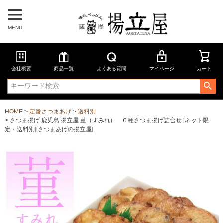
MENU
会社概要
商品一覧
よくある質問
マイページ
カート
HOME
定番さつまあげ
送料別
さつま揚げ 鹿児島 揚立屋 菫（すみれ） ６種さつま揚げ詰合せ [ネット限
定・送料別][さつまあげの揚立屋]