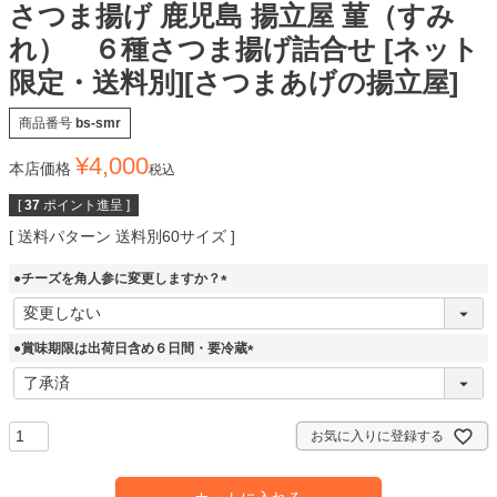
さつま揚げ 鹿児島 揚立屋 菫（すみ
れ） ６種さつま揚げ詰合せ [ネット
限定・送料別][さつまあげの揚立屋]
商品番号
bs-smr
¥
4,000
本店価格
税込
[
37
ポイント進呈 ]
送料パターン
送料別60サイズ
●チーズを角人参に変更しますか？
(
必
須
●賞味期限は出荷日含め６日間・要冷蔵
)
(
必
須
)
お気に入りに登録する