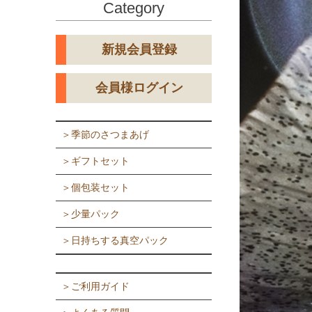
Category
新規会員登録
会員様ログイン
＞季節のさつまあげ
＞ギフトセット
＞個包装セット
＞少量パック
＞日持ちする真空パック
＞ご利用ガイド