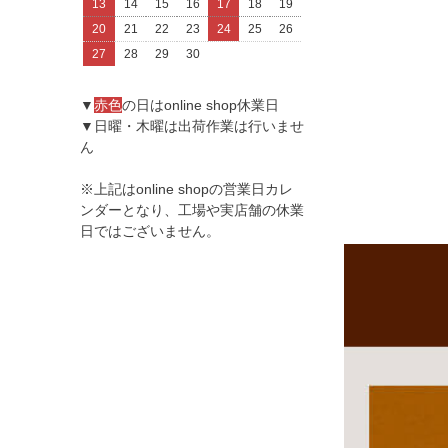
13
14
15
16
17
18
19
20
21
22
23
24
25
26
27
28
29
30
▼
赤色
の日はonline shop休業日
▼日曜・木曜は出荷作業は行いませ
ん
※上記はonline shopの営業日カレ
ンダーとなり、工場や実店舗の休業
日ではございません。