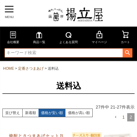
MENU
会社概要
商品一覧
よくある質問
マイページ
カート
HOME
定番さつまあげ
送料込
送料込
27
件中
21
-
27
件表示
並び替え
新着順
価格が安い順
価格が高い順
1
2