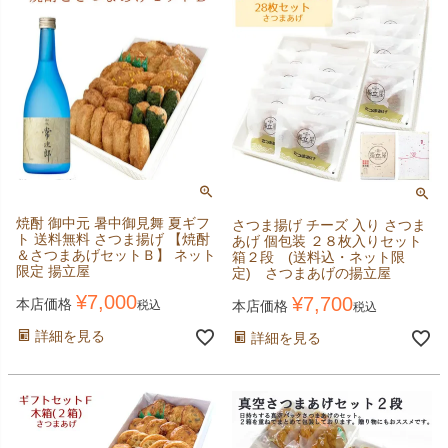
焼酎 御中元 暑中御見舞 夏ギフ
さつま揚げ チーズ 入り さつま
ト 送料無料 さつま揚げ 【焼酎
あげ 個包装 ２８枚入りセット
＆さつまあげセットＢ】 ネット
箱２段 (送料込・ネット限
限定 揚立屋
定) さつまあげの揚立屋
¥
7,000
¥
7,700
本店価格
本店価格
税込
税込
詳細を見る
詳細を見る