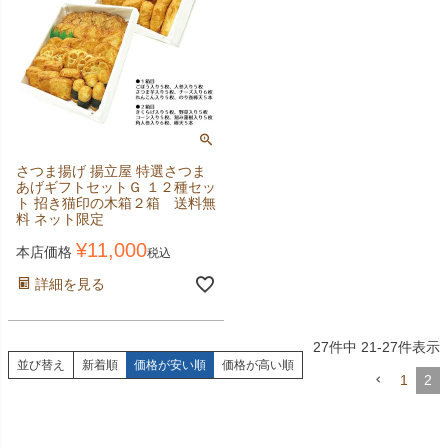
さつま揚げ 揚立屋 特選さつま
あげギフトセットＧ １２種セッ
ト 招き猫印の木箱２箱 送料無
料 ネット限定
¥
11,000
本店価格
税込
詳細を見る
27
件中
21
-
27
件表示
並び替え
新着順
価格が安い順
価格が高い順
1
2