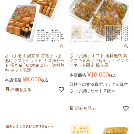
さつま揚げ 揚立屋 特選さつま
さつま揚げ ギフト 送料無料 真
あげギフトセットＦ １０種セッ
空さつまあげ２段セット インタ
ト 招き猫印の木箱２箱 送料無
ーネット限定 揚立屋
料 ネット限定
¥
10,000
本店価格
税込
¥
9,000
本店価格
税込
日持ちのする真空パック≪真空
詳細を見る
さつま揚げセット２段≫
詳細を見る