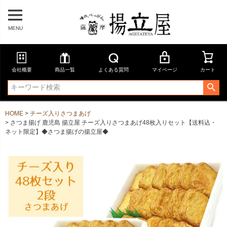
MENU
会社概要
商品一覧
よくある質問
マイページ
カート
HOME
チーズ入りさつまあげ
さつま揚げ 鹿児島 揚立屋 チーズ入りさつまあげ48枚入りセット【送料込・
ネット限定】◆さつま揚げの揚立屋◆