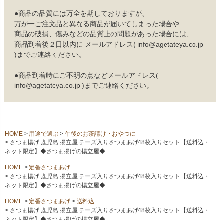
●商品の品質には万全を期しておりますが、
万が一ご注文品と異なる商品が届いてしまった場合や
商品の破損、傷みなどの品質上の問題があった場合には、
商品到着後２日以内に メールアドレス( info@agetateya.co.jp
)までご連絡ください。
●商品到着時にご不明の点などメールアドレス(
info@agetateya.co.jp )までご連絡ください。
HOME
用途で選ぶ
午後のお茶請け・おやつに
さつま揚げ 鹿児島 揚立屋 チーズ入りさつまあげ48枚入りセット【送料込・
ネット限定】◆さつま揚げの揚立屋◆
HOME
定番さつまあげ
さつま揚げ 鹿児島 揚立屋 チーズ入りさつまあげ48枚入りセット【送料込・
ネット限定】◆さつま揚げの揚立屋◆
HOME
定番さつまあげ
送料込
さつま揚げ 鹿児島 揚立屋 チーズ入りさつまあげ48枚入りセット【送料込・
ネット限定】◆さつま揚げの揚立屋◆