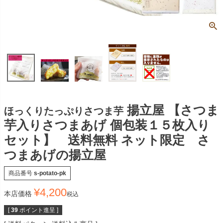
揚立屋 【さつま
ほっくりたっぷりさつま芋
芋入りさつまあげ 個包装１５枚入り
セット】 送料無料 ネット限定 さ
つまあげの揚立屋
商品番号
s-potato-pk
¥
4,200
本店価格
税込
[
39
ポイント進呈 ]