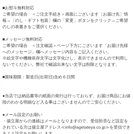
■お熨斗無料対応
ご希望の場合 ＜ご注文手続き＞画面にございます〔お届け先〕情
報→〔のし・ギフト包装〕欄の「変更」ボタンをクリック→ご希望
のしの表書きをご選択ください。
■メッセージ無料対応
ご希望の場合 ＜注文確認＞ページ下方にございます「お届け先様
へのメッセージ」欄へメッセージ内容をご記入ください。
※絵文字や機種依存文字は文字化けし、表示できませんので利用し
ないでください。弊社で確認出来ない文字は削除となります。
■賞味期限：製造日(出荷日)含め６日間
●当店では納品書等の紙面の発行は行っておらず、お届け商品にお値
段のわかる明細など入る事はございませんのでご安心ください。
●メール設定のお願い
・揚立屋からの連絡はメールとなりますので、受信拒否など設定を
されている方は揚立屋アドレス≪info@agetateya.co.jp≫を受信でき
るよう設定をお願いします。