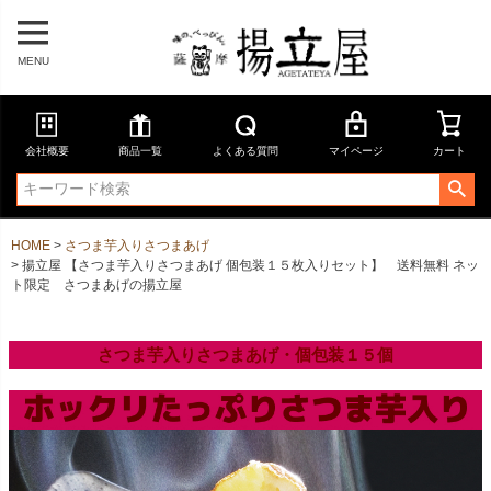
MENU
会社概要
商品一覧
よくある質問
マイページ
カート
HOME
さつま芋入りさつまあげ
揚立屋 【さつま芋入りさつまあげ 個包装１５枚入りセット】 送料無料 ネッ
ト限定 さつまあげの揚立屋
さつま芋入りさつまあげ・個包装１５個