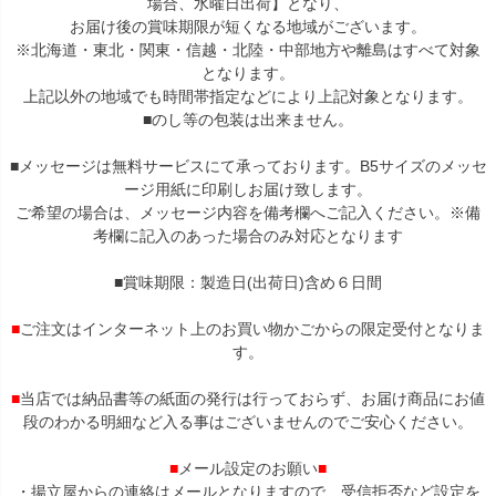
場合、水曜日出荷】となり、
お届け後の賞味期限が短くなる地域がございます。
※北海道・東北・関東・信越・北陸・中部地方や離島はすべて対象
となります。
上記以外の地域でも時間帯指定などにより上記対象となります。
■のし等の包装は出来ません。
■メッセージは無料サービスにて承っております。B5サイズのメッセ
ージ用紙に印刷しお届け致します。
ご希望の場合は、メッセージ内容を備考欄へご記入ください。※備
考欄に記入のあった場合のみ対応となります
■賞味期限：製造日(出荷日)含め６日間
■
ご注文はインターネット上のお買い物かごからの限定受付となりま
す。
■
当店では納品書等の紙面の発行は行っておらず、お届け商品にお値
段のわかる明細など入る事はございませんのでご安心ください。
■
メール設定のお願い
■
・揚立屋からの連絡はメールとなりますので、受信拒否など設定を