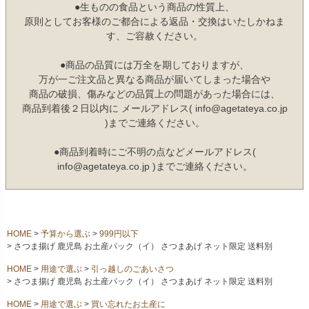
●生ものの食品という商品の性質上、
原則としてお客様のご都合による返品・交換はいたしかねま
す、ご容赦ください。
●商品の品質には万全を期しておりますが、
万が一ご注文品と異なる商品が届いてしまった場合や
商品の破損、傷みなどの品質上の問題があった場合には、
商品到着後２日以内に メールアドレス( info@agetateya.co.jp
)までご連絡ください。
●商品到着時にご不明の点などメールアドレス(
info@agetateya.co.jp )までご連絡ください。
HOME
予算から選ぶ
999円以下
さつま揚げ 鹿児島 お土産パック（イ） さつまあげ ネット限定 送料別
HOME
用途で選ぶ
引っ越しのごあいさつ
さつま揚げ 鹿児島 お土産パック（イ） さつまあげ ネット限定 送料別
HOME
用途で選ぶ
買い忘れたお土産に