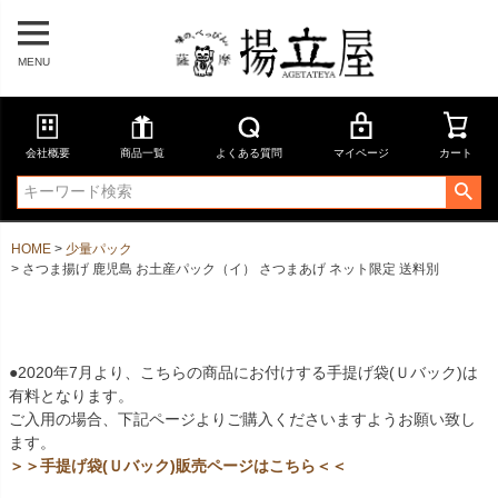
MENU
会社概要
商品一覧
よくある質問
マイページ
カート
HOME
少量パック
さつま揚げ 鹿児島 お土産パック（イ） さつまあげ ネット限定 送料別
●2020年7月より、こちらの商品にお付けする手提げ袋(Ｕバック)は
有料となります。
ご入用の場合、下記ページよりご購入くださいますようお願い致し
ます。
＞＞手提げ袋(Ｕバック)販売ページはこちら＜＜