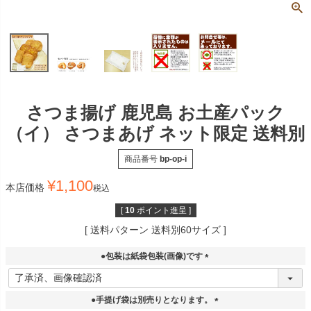
さつま揚げ 鹿児島 お土産パック
（イ） さつまあげ ネット限定 送料別
商品番号
bp-op-i
¥
1,100
本店価格
税込
[
10
ポイント進呈 ]
送料パターン
送料別60サイズ
●包装は紙袋包装(画像)です
(
必
須
●手提げ袋は別売りとなります。
)