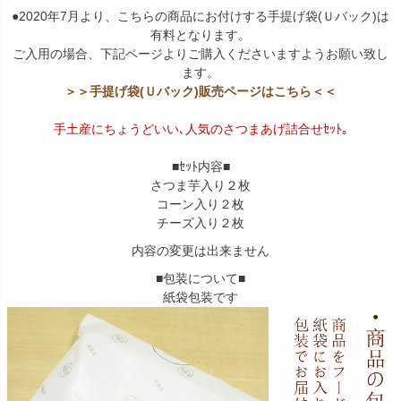
●2020年7月より、こちらの商品にお付けする手提げ袋(Ｕバック)は
有料となります。
ご入用の場合、下記ページよりご購入くださいますようお願い致し
ます。
＞＞手提げ袋(Ｕバック)販売ページはこちら＜＜
手土産にちょうどいい､人気のさつまあげ詰合せｾｯﾄ｡
■ｾｯﾄ内容■
さつま芋入り２枚
コーン入り２枚
チーズ入り２枚
内容の変更は出来ません
■包装について■
紙袋包装です