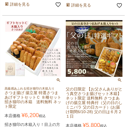
詳細を見る
詳細を見る
高級感あふれる招き猫印の木箱入り
父の日限定 【お父さんありがと
さつま揚げ 揚立屋 特選さつま
う真空さつま揚げセット木箱】
あげギフトセットＣ ８種セット
ネット限定 送料無料 さつまあ
招き猫印の木箱 送料無料 ネッ
げの揚立屋 特典付（父の日のし
ト限定
ミニバラ 父の日カード）(お届
け期間6/10-28) 父の日は６月２
¥
6,200
本店価格
税込
１日
¥
5,800
招き猫印の木箱入り！目上の方
本店価格
税込