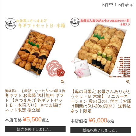
5
件中
1
-
5
件表示
御歳暮に、お世話になった方への贈り物
【母の日限定 お母さんありがと
冬ギフト お歳暮 送料無料 ギフ
うセットＢ 木箱】 ミニカーネ
ト 【さつまあげ 冬ギフトセッ
ーション 母の日のし付き〔お届
トＢ・木箱入り】 さつま揚げ
け期間は5/1-20の期間〕 送料込
ネット限定 揚立屋
ネット限定
¥
5,500
¥
6,000
本店価格
税込
本店価格
税込
販売を終了しました。
販売を終了しました。