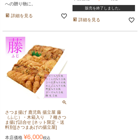
への贈り物に。
販売を終了しました。
詳細を見る
詳細を見る
さつま揚げ 鹿児島 揚立屋 藤
（ふじ）・木箱入り ７種さつ
ま揚げ詰合せ [ネット限定・送
料別][さつまあげの揚立屋]
¥
6,000
本店価格
税込