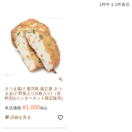
1
件中
1
-
1
件表示
さつま揚げ 鹿児島 揚立屋 さつ
まあげ 野菜入り(5枚入り)（送
料別)(インターネット限定販売)
¥
1,000
本店価格
税込
詳細を見る