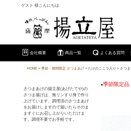
ゲスト 様こんにちは
会社概要
商品一覧
よくある質問
HOME
季節・期間限定 さつまあげ
たけのこニラ入り
さつま
季節限定品
●
さつまあげの揚立屋(あげたてや)の
さつま揚げは、無リンすり身で作り
上げています。調理済のさつまあげ
をお届けしますので届いたらそのま
ますぐにお召し上がりいただけま
す。調理不要でお手軽です。