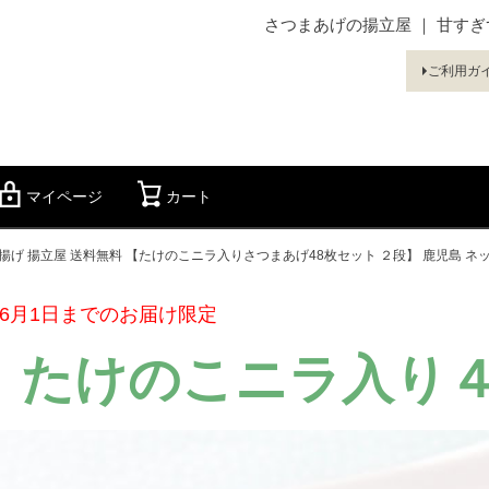
さつまあげの揚立屋 ｜ 甘す
ご利用ガ
マイページ
カート
検索
揚げ 揚立屋 送料無料 【たけのこニラ入りさつまあげ48枚セット ２段】 鹿児島 ネッ
 6月1日までのお届け限定
たけのこニラ入り