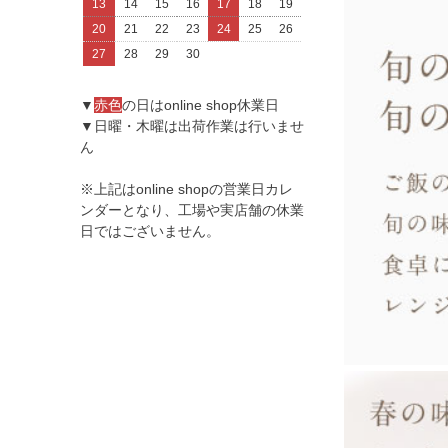
13
14
15
16
17
18
19
20
21
22
23
24
25
26
27
28
29
30
▼
赤色
の日はonline shop休業日
▼日曜・木曜は出荷作業は行いませ
ん
※上記はonline shopの営業日カレ
ンダーとなり、工場や実店舗の休業
日ではございません。