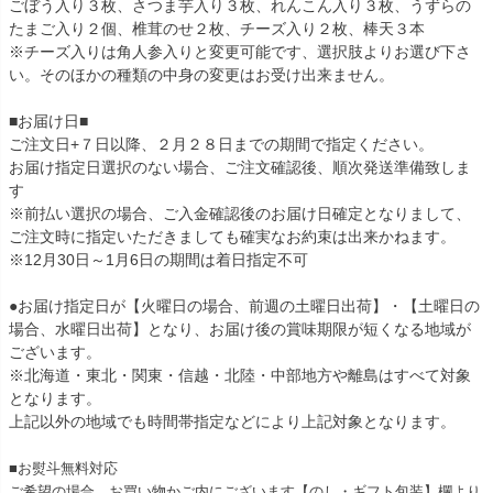
ごぼう入り３枚、さつま芋入り３枚、れんこん入り３枚、うずらの
たまご入り２個、椎茸のせ２枚、チーズ入り２枚、棒天３本
※チーズ入りは角人参入りと変更可能です、選択肢よりお選び下さ
い。そのほかの種類の中身の変更はお受け出来ません。
■お届け日■
ご注文日+７日以降、２月２８日までの期間で指定ください。
お届け指定日選択のない場合、ご注文確認後、順次発送準備致しま
す
※前払い選択の場合、ご入金確認後のお届け日確定となりまして、
ご注文時に指定いただきましても確実なお約束は出来かねます。
※12月30日～1月6日の期間は着日指定不可
●お届け指定日が【火曜日の場合、前週の土曜日出荷】・【土曜日の
場合、水曜日出荷】となり、お届け後の賞味期限が短くなる地域が
ございます。
※北海道・東北・関東・信越・北陸・中部地方や離島はすべて対象
となります。
上記以外の地域でも時間帯指定などにより上記対象となります。
■お熨斗無料対応
ご希望の場合、お買い物かご内にございます【のし・ギフト包装】欄より