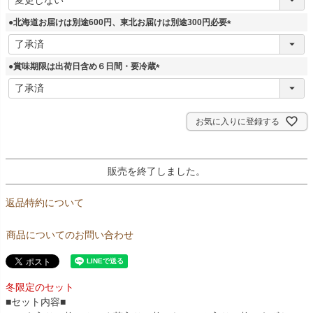
必
須
●北海道お届けは別途600円、東北お届けは別途300円必要
)
(
必
須
●賞味期限は出荷日含め６日間・要冷蔵
)
(
必
須
)
お気に入りに登録する
販売を終了しました。
返品特約について
商品についてのお問い合わせ
冬限定のセット
■セット内容■