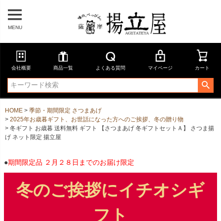
MENU
会社概要
商品一覧
よくある質問
マイページ
カート
HOME
季節・期間限定 さつまあげ
2025年お歳暮ギフト、お世話になった方へのご挨拶、冬の贈り物
冬ギフト お歳暮 送料無料 ギフト 【さつまあげ 冬ギフトセットＡ】 さつま揚
げ ネット限定 揚立屋
●
期間限定品 ２月２８日までのお届け限定
冬のご挨拶にイチオシギ
フト