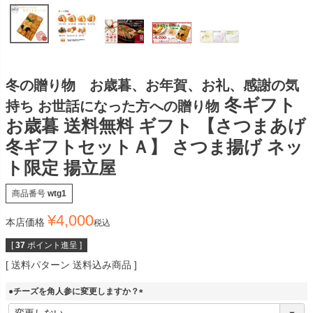
冬の贈り物 お歳暮、お年賀、お礼、感謝の気
冬ギフト
持ち お世話になった方への贈り物
お歳暮 送料無料 ギフト 【さつまあげ
冬ギフトセットＡ】 さつま揚げ ネッ
ト限定 揚立屋
商品番号
wtg1
¥
4,000
本店価格
税込
[
37
ポイント進呈 ]
送料パターン
送料込み商品
●チーズを角人参に変更しますか？
(