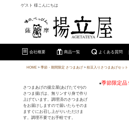
ゲスト 様こんにちは
会社概要
商品一覧
よくある質問
HOME
季節・期間限定 さつまあげ
枝豆入りさつまあげセット
季節限定品
●
さつまあげの揚立屋(あげたてや)の
さつま揚げは、無リンすり身で作り
上げています。調理済のさつまあげ
をお届けしますので届いたらそのま
ますぐにお召し上がりいただけま
す。調理不要でお手軽です。