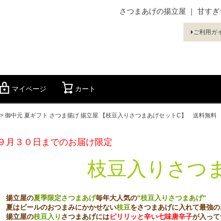
さつまあげの揚立屋 ｜ 甘す
ご利用ガ
マイページ
カート
検索
御中元 夏ギフト さつま揚げ 揚立屋 【枝豆入りさつまあげセットC】 送料無料
９月３０日までのお届け限定
枝豆入りさつ
揚立屋の
夏季限定さつまあげ
毎年大人気の
"枝豆入りさつまあげ"
夏はビールのおつまみにかかせない
枝豆
をさつまあげに入れて最強の
揚立屋の
枝豆入り
さつまあげには
ピリリッと辛い七味唐辛子
が入って