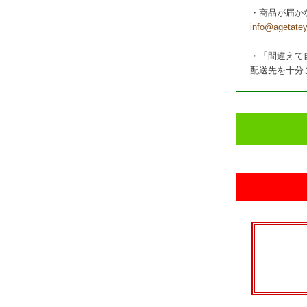
・商品が届か
info@agetatey
・「間違えて
配送先を十分