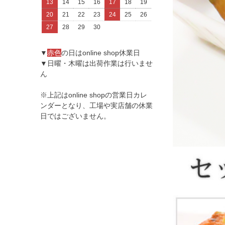
13
14
15
16
17
18
19
20
21
22
23
24
25
26
27
28
29
30
▼
赤色
の日はonline shop休業日
▼日曜・木曜は出荷作業は行いませ
ん
※上記はonline shopの営業日カレ
ンダーとなり、工場や実店舗の休業
日ではございません。