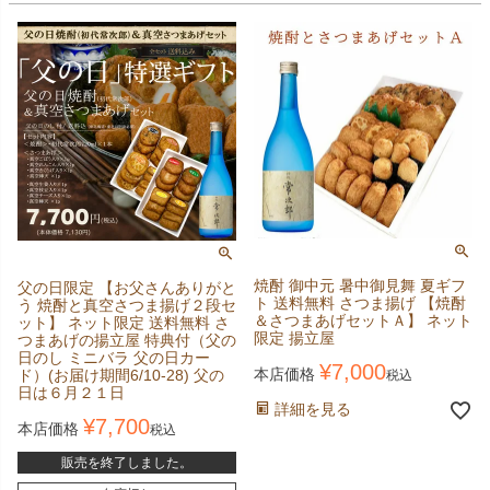
焼酎 御中元 暑中御見舞 夏ギフ
父の日限定 【お父さんありがと
ト 送料無料 さつま揚げ 【焼酎
う 焼酎と真空さつま揚げ２段セ
＆さつまあげセットＡ】 ネット
ット】 ネット限定 送料無料 さ
限定 揚立屋
つまあげの揚立屋 特典付（父の
日のし ミニバラ 父の日カー
¥
7,000
本店価格
ド）(お届け期間6/10-28) 父の
税込
日は６月２１日
詳細を見る
¥
7,700
本店価格
税込
販売を終了しました。