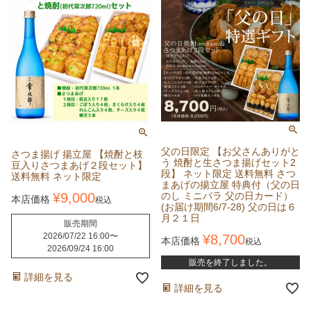
父の日限定 【お父さんありがと
さつま揚げ 揚立屋 【焼酎と枝
う 焼酎と生さつま揚げセット2
豆入りさつまあげ２段セット】
段】 ネット限定 送料無料 さつ
送料無料 ネット限定
まあげの揚立屋 特典付（父の日
のし ミニバラ 父の日カード）
¥
9,000
本店価格
税込
(お届け期間6/7-28) 父の日は６
月２１日
販売期間
2026/07/22 16:00
〜
¥
8,700
本店価格
税込
2026/09/24 16:00
販売を終了しました。
詳細を見る
詳細を見る