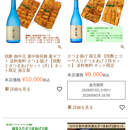
さつま揚げ 揚立屋 【焼酎とゴ
焼酎 御中元 暑中御見舞 夏ギフ
ーヤ入りさつまあげ２段セッ
ト 送料無料 さつま揚げ 【焼酎
ト】 送料無料 ネット限定
とさつまあげセット (月) 】ネッ
ト限定 揚立屋
¥
9,000
本店価格
税込
¥
10,000
本店価格
税込
販売期間
詳細を見る
2026/07/01 0:00
〜
2026/09/24 16:00
詳細を見る