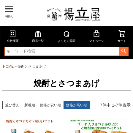
MENU
会社概要
商品一覧
よくある質問
マイページ
カート
HOME
焼酎とさつまあげ
焼酎とさつまあげ
7
件中
1
-
7
件表示
並び替え
新着順
価格が安い順
価格が高い順