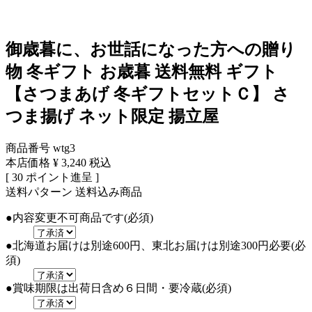
御歳暮に、お世話になった方への贈り
物
冬ギフト お歳暮 送料無料 ギフト
【さつまあげ 冬ギフトセットＣ】 さ
つま揚げ ネット限定 揚立屋
商品番号
wtg3
本店価格
¥
3,240
税込
[
30
ポイント進呈 ]
送料パターン
送料込み商品
●内容変更不可商品です
(必須)
●北海道お届けは別途600円、東北お届けは別途300円必要
(必
須)
●賞味期限は出荷日含め６日間・要冷蔵
(必須)