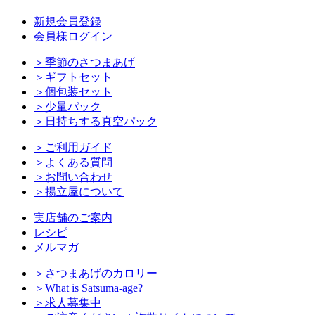
新規会員登録
会員様ログイン
＞季節のさつまあげ
＞ギフトセット
＞個包装セット
＞少量パック
＞日持ちする真空パック
＞ご利用ガイド
＞よくある質問
＞お問い合わせ
＞揚立屋について
実店舗のご案内
レシピ
メルマガ
＞さつまあげのカロリー
＞What is Satsuma-age?
＞求人募集中