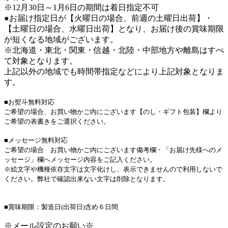
※12月30日～1月6日の期間は着日指定不可
●お届け指定日が【火曜日の場合、前週の土曜日出荷】・
【土曜日の場合、水曜日出荷】となり、お届け後の賞味期限
が短くなる地域がございます。
※北海道・東北・関東・信越・北陸・中部地方や離島はすべ
て対象となります。
上記以外の地域でも時間帯指定などにより上記対象となりま
す。
■お熨斗無料対応
ご希望の場合、お買い物かご内にございます【のし・ギフト包装】欄より
ご希望の表書きをご選択ください。
■メッセージ無料対応
ご希望の場合 お買い物かご内にございます備考欄・「お届け先様へのメ
ッセージ」欄へメッセージ内容をご記入ください。
※絵文字や機種依存文字は文字化けし、表示できませんので利用しないで
ください。弊社で確認出来ない文字は削除となります。
■賞味期限：製造日(出荷日)含め６日間
※メール設定のお願い※