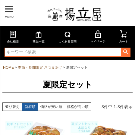
MENU
会社概要
商品一覧
よくある質問
マイページ
カート
HOME
季節・期間限定 さつまあげ
夏限定セット
夏限定セット
3
件中
1
-
3
件表示
並び替え
新着順
価格が安い順
価格が高い順