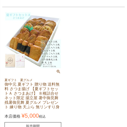
夏ギフト 夏グルメ
御中元 夏ギフト 贈り物 送料無
料 さつま揚げ 【夏ギフトセッ
トＡ さつまあげ】 ８種詰合せ
ネット限定 揚立屋 暑中御見舞
残暑御見舞 夏グルメ プレゼン
ト 練り物 天ぷら 無リンすり身
¥
5,000
本店価格
税込
販売期間