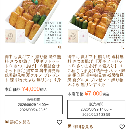
御中元 夏ギフト 贈り物 送料無
御中元 夏ギフト 贈り物 送料無
料 さつま揚げ 【夏ギフトセッ
料 さつま揚げ 【夏ギフトセッ
トＣ さつまあげ】 ６種詰合せ
トＢ さつまあげ 木箱入り】 １
ネット限定 揚立屋 暑中御見舞
２種さつまあげ詰合せ ネット限
残暑御見舞 夏グルメ プレゼン
定 揚立屋 暑中御見舞 残暑御見
ト 練り物 天ぷら 無リンすり身
舞 夏グルメ プレゼント 練り物
天ぷら 無リンすり身
¥
4,000
本店価格
税込
¥
7,000
本店価格
税込
販売期間
販売期間
2026/06/29 14:00
〜
2026/06/29 14:00
〜
2026/09/24 23:59
2026/09/24 23:59
詳細を見る
詳細を見る