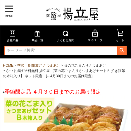
MENU
会社概要
商品一覧
よくある質問
マイページ
カート
HOME
季節・期間限定 さつまあげ
菜の花ごま入りさつまあげ
さつま揚げ 送料無料 揚立屋 【菜の花ごま入りさつまあげセットＢ 招き猫印
の木箱入り】 ネット限定 [～4月30日までのお届け限定]
季節限定品 ４月３０日までのお届け限定
●