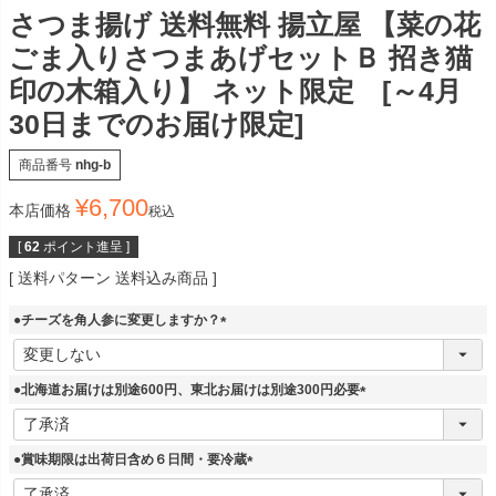
さつま揚げ 送料無料 揚立屋 【菜の花
ごま入りさつまあげセットＢ 招き猫
印の木箱入り】 ネット限定 [～4月
30日までのお届け限定]
商品番号
nhg-b
¥
6,700
本店価格
税込
[
62
ポイント進呈 ]
送料パターン
送料込み商品
●チーズを角人参に変更しますか？
(
必
須
●北海道お届けは別途600円、東北お届けは別途300円必要
)
(
必
須
●賞味期限は出荷日含め６日間・要冷蔵
)
(