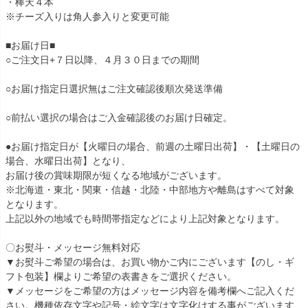
・棒天４本
※チーズ入りは角人参入りと変更可能
■お届け日■
○ご注文日+７日以降、４月３０日までの期間
○お届け指定日選択無はご注文確認後順次発送準備
○前払い選択の場合はご入金確認後のお届け日確定。
●お届け指定日が【火曜日の場合、前週の土曜日出荷】・【土曜日の
場合、水曜日出荷】となり、
お届け後の賞味期限が短くなる地域がございます。
※北海道・東北・関東・信越・北陸・中部地方や離島はすべて対象
となります。
上記以外の地域でも時間帯指定などにより上記対象となります。
〇お熨斗・メッセージ無料対応
▼お熨斗ご希望の場合は、お買い物かご内にございます【のし・ギ
フト包装】欄よりご希望の表書きをご選択ください。
▼メッセージをご希望の方はメッセージ内容を備考欄へご記入くだ
さい。機種依存文字や記号・絵文字は文字化けする事がございます