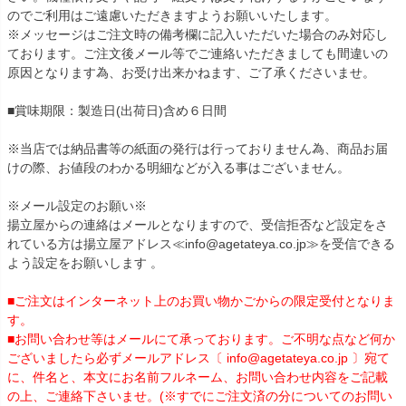
のでご利用はご遠慮いただきますようお願いいたします。
※メッセージはご注文時の備考欄に記入いただいた場合のみ対応し
ております。ご注文後メール等でご連絡いただきましても間違いの
原因となります為、お受け出来かねます、ご了承くださいませ。
■賞味期限：製造日(出荷日)含め６日間
※当店では納品書等の紙面の発行は行っておりません為、商品お届
けの際、お値段のわかる明細などが入る事はございません。
※メール設定のお願い※
揚立屋からの連絡はメールとなりますので、受信拒否など設定をさ
れている方は揚立屋アドレス≪info@agetateya.co.jp≫を受信できる
よう設定をお願いします 。
■ご注文はインターネット上のお買い物かごからの限定受付となりま
す。
■お問い合わせ等はメールにて承っております。ご不明な点など何か
ございましたら必ずメールアドレス〔 info@agetateya.co.jp 〕宛て
に、件名と、本文にお名前フルネーム、お問い合わせ内容をご記載
の上、ご連絡下さいませ。(※すでにご注文済の分についてのお問い