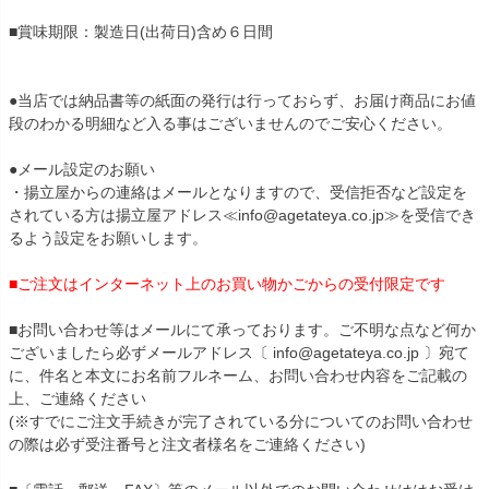
■賞味期限：製造日(出荷日)含め６日間
●当店では納品書等の紙面の発行は行っておらず、お届け商品にお値
段のわかる明細など入る事はございませんのでご安心ください。
●メール設定のお願い
・揚立屋からの連絡はメールとなりますので、受信拒否など設定を
されている方は揚立屋アドレス≪info@agetateya.co.jp≫を受信でき
るよう設定をお願いします。
■ご注文はインターネット上のお買い物かごからの受付限定です
■お問い合わせ等はメールにて承っております。ご不明な点など何か
ございましたら必ずメールアドレス〔 info@agetateya.co.jp 〕宛て
に、件名と本文にお名前フルネーム、お問い合わせ内容をご記載の
上、ご連絡ください
(※すでにご注文手続きが完了されている分についてのお問い合わせ
の際は必ず受注番号と注文者様名をご連絡ください)