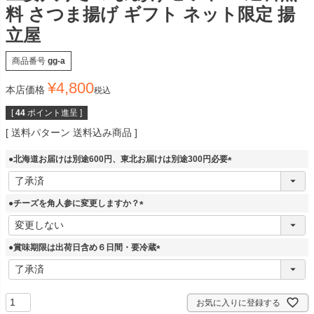
料 さつま揚げ ギフト ネット限定 揚
立屋
商品番号
gg-a
¥
4,800
本店価格
税込
[
44
ポイント進呈 ]
送料パターン
送料込み商品
●北海道お届けは別途600円、東北お届けは別途300円必要
(
必
須
●チーズを角人参に変更しますか？
)
(
必
須
●賞味期限は出荷日含め６日間・要冷蔵
)
(
必
須
)
お気に入りに登録する