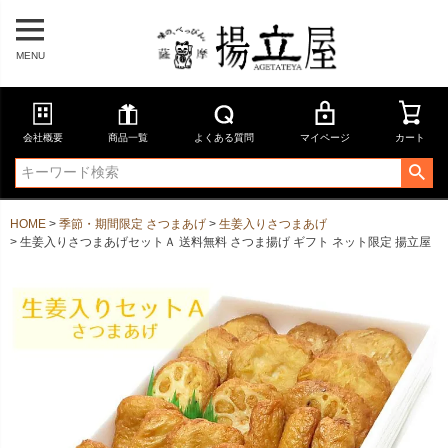
MENU
会社概要
商品一覧
よくある質問
マイページ
カート
HOME
季節・期間限定 さつまあげ
生姜入りさつまあげ
生姜入りさつまあげセットＡ 送料無料 さつま揚げ ギフト ネット限定 揚立屋