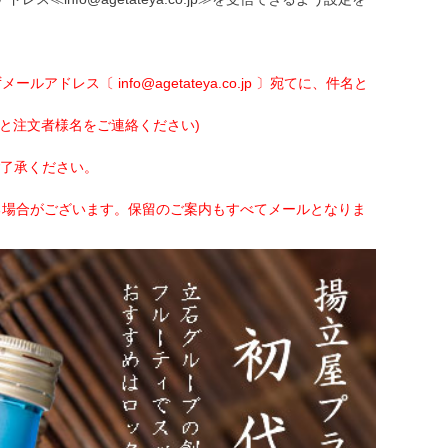
ス〔 info@agetateya.co.jp 〕宛てに、件名と
と注文者様名をご連絡ください)
ご了承ください。
る場合がございます。保留のご案内もすべてメールとなりま