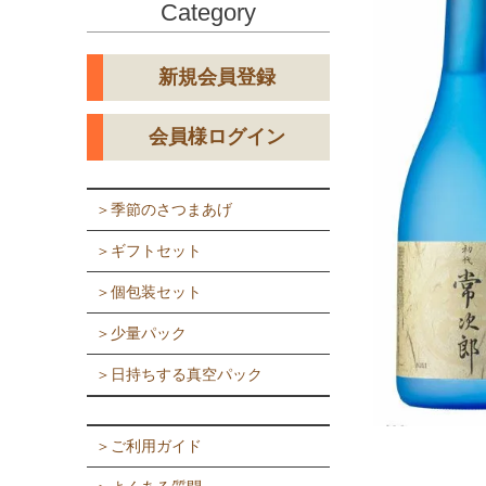
Category
新規会員登録
会員様ログイン
＞季節のさつまあげ
＞ギフトセット
＞個包装セット
＞少量パック
＞日持ちする真空パック
＞ご利用ガイド