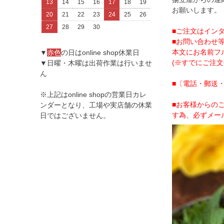
13
14
15
16
17
18
19
お願いします。
20
21
22
23
24
25
26
27
28
29
30
■ご注文はイン
■お問い合わせ等
本文にお名前フ
▼
赤色
の日はonline shop休業日
(※すでにご注
▼日曜・木曜は出荷作業は行いませ
ん
■〔電話・郵送
※上記はonline shopの営業日カレ
■お客様からの
ンダーとなり、工場や実店舗の休業
す為、必ずメー
日ではございません。