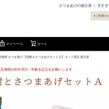
さつまあげの揚立屋 ｜ 甘す
ご利用ガ
マイページ
カート
検索
送料無料 さつま揚げ 【焼酎＆さつまあげセットＡ】 ネット限定 揚立屋
注文者様の生年月日・年齢を記入をお願いします