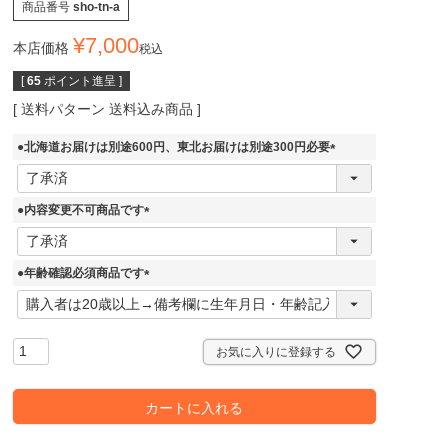
商品番号
sho-tn-a
¥
7,000
本店価格
税込
[
65
ポイント進呈 ]
送料パターン
送料込み商品
●北海道お届けは別途600円、東北お届けは別途300円必要
(
必
須
●内容変更不可商品です
)
(
必
須
●年齢確認必須商品です
)
(
必
須
)
お気に入りに登録する
カートに入れる