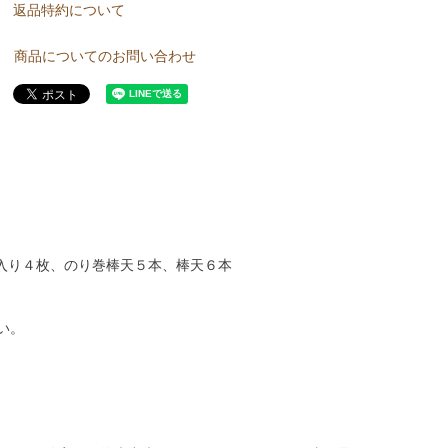
返品特約について
商品についてのお問い合わせ
入り４枚、のり巻棒天５本、棒天６本
い。
。