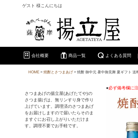
ゲスト 様こんにちは
会社概要
商品一覧
よくある質問
HOME
焼酎とさつまあげ
焼酎 御中元 暑中御見舞 夏ギフト 
●
必ず備考欄に
さつまあげの揚立屋(あげたてや)の
さつま揚げは、無リンすり身で作り
上げています。調理済のさつまあげ
をお届けしますので届いたらそのま
ますぐにお召し上がりいただけま
す。調理不要でお手軽です。