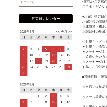
○前払いご選択
について
ご了承ください
●お届け指定日
営業日カレンダー
お届け後の賞味
※北海道・東北
上記以外の地域
2026年8月
<<
今月
>>
日
月
火
水
木
金
土
〇お熨斗・メッ
1
▼お熨斗ご希望
2
3
4
5
6
7
8
▼メッセージを
9
10
11
12
13
14
15
ご遠慮いただき
16
17
18
19
20
21
22
※メッセージは
す為、お受け出
23
24
25
26
27
28
29
30
31
■賞味期限：製造
2026年9月
※当店では納品
日
月
火
水
木
金
土
1
2
3
4
5
※メール設定の
6
7
8
9
10
11
12
揚立屋からの連絡