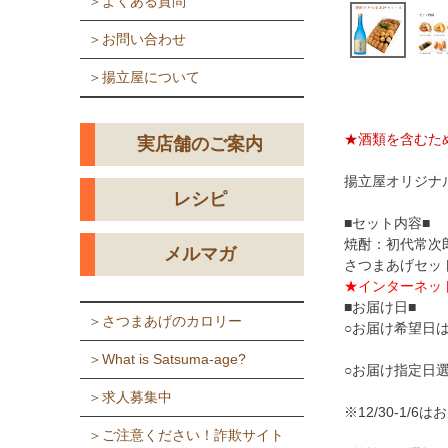
＞よくある質問
＞お問い合わせ
＞揚立屋について
★酒類を含むた
実店舗のご案内
揚立屋オリジナ
レシピ
■セット内容■
焼酎：初代常次郎7
メルマガ
さつまあげセッ
★インターネッ
■お届け日■
＞さつまあげのカロリー
○お届け希望日
＞What is Satsuma-age?
○お届け指定日
＞求人募集中
※12/30-1/
＞ご注意ください！詐欺サイト