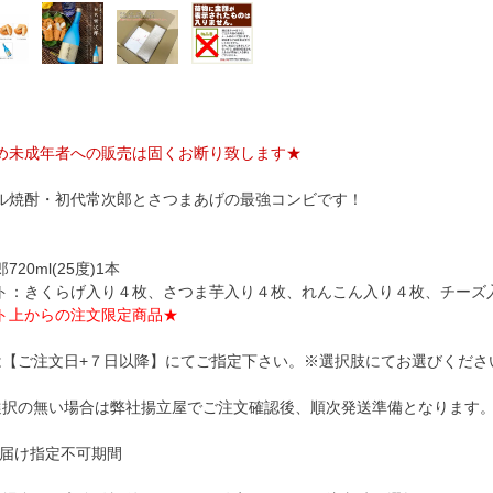
め未成年者への販売は固くお断り致します★
ル焼酎・初代常次郎とさつまあげの最強コンビです！
20ml(25度)1本
ト：きくらげ入り４枚、さつま芋入り４枚、れんこん入り４枚、チーズ
ト上からの注文限定商品★
は【ご注文日+７日以降】にてご指定下さい。※選択肢にてお選びくださ
選択の無い場合は弊社揚立屋でご注文確認後、順次発送準備となります
6はお届け指定不可期間