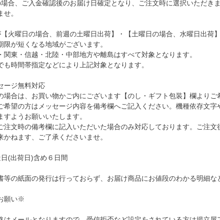
の場合、ご入金確認後のお届け日確定となり、ご注文時に選択いただき
ませ。
が【火曜日の場合、前週の土曜日出荷】・【土曜日の場合、水曜日出荷
期限が短くなる地域がございます。
・関東・信越・北陸・中部地方や離島はすべて対象となります。
でも時間帯指定などにより上記対象となります。
セージ無料対応
の場合は、お買い物かご内にございます【のし・ギフト包装】欄よりご
ご希望の方はメッセージ内容を備考欄へご記入ください。機種依存文字
ますようお願いいたします。
ご注文時の備考欄に記入いただいた場合のみ対応しております。ご注文
来かねます、ご了承くださいませ。
日(出荷日)含め６日間
書等の紙面の発行は行っておらず、お届け商品にお値段のわかる明細な
お願い※
はメールとなりますので、受信拒否など設定をされている方は揚立屋アドレス≪i