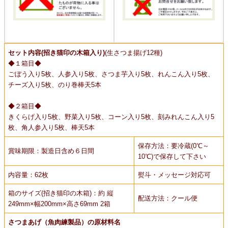
セット内容(招き猫印の木箱入り)
(生さつま揚げ12種)
◆１箱目◆
ごぼう入り5枚、人参入り5枚、さつま芋入り5枚、れんこん入り5枚、
チーズ入り5枚、のり巻棒天5本
◆２箱目◆
きくらげ入り5枚、野菜入り5枚、コーン入り5枚、刻みれんこん入り5
枚、角人参入り5枚、棒天5本
保存方法：要冷蔵(0℃～
賞味期限：製造日含め６日間
10℃)で保存して下さい
内容量：62枚
熨斗・メッセージ対応可
箱のサイズ(招き猫印の木箱)：約 縦
配送方法：クール便
249mm×幅200mm×高さ69mm 2箱
さつまあげ（魚肉練製品）の原材料名