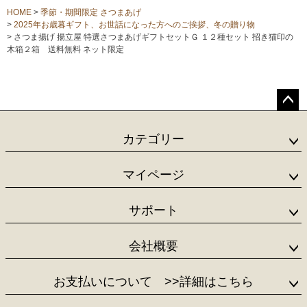
HOME
季節・期間限定 さつまあげ
2025年お歳暮ギフト、お世話になった方へのご挨拶、冬の贈り物
さつま揚げ 揚立屋 特選さつまあげギフトセットＧ １２種セット 招き猫印の
木箱２箱 送料無料 ネット限定
ペー
ジト
カテゴリー
ップ
へ
マイページ
サポート
会社概要
お支払いについて
>>詳細はこちら