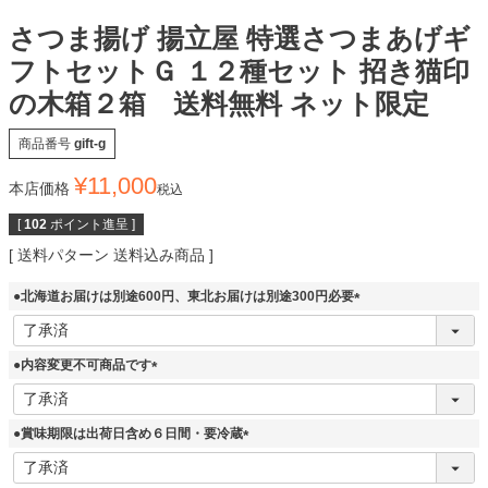
さつま揚げ 揚立屋 特選さつまあげギ
フトセットＧ １２種セット 招き猫印
の木箱２箱 送料無料 ネット限定
商品番号
gift-g
¥
11,000
本店価格
税込
[
102
ポイント進呈 ]
送料パターン
送料込み商品
●北海道お届けは別途600円、東北お届けは別途300円必要
(
必
須
●内容変更不可商品です
)
(
必
須
●賞味期限は出荷日含め６日間・要冷蔵
)
(
必