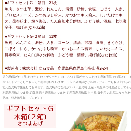
■ギフトセットG-１箱目 31枚
魚肉、さつま芋、澱粉、れんこん、清酒、砂糖、食塩、ごぼう、人参、
プロセスチーズ、かつおぶし粉末、かつおエキス粉末、しいたけエキ
ス、昆布粉末、焼き海苔、たん白加水分解物、ふどう糖、酒精、七味唐
辛子、揚げ油(なたね油)
■ギフトセットG-２箱目 31枚
魚肉、れんこん、澱粉、人参、コーン、清酒、砂糖、食塩、きくらげ、
ごぼう、にら、かつおぶし粉末、かつおエキス粉末、しいたけエキス、
昆布粉末、たん白加水分解物、ふどう糖、酒精、揚げ油(なたね油)
■製造者：株式会社 立石食品 鹿児島県鹿児島市谷山港2-2-4
揚立屋(揚げたて屋/あげたてや/アゲタテヤ)では、さつま揚げ/さつまあげを産地直送でお届けし
ホワイトデーとして幅広くご利用頂いています。テレビや雑誌など各種メディアでも取り上げられ
地元鹿児島で生産しております。鹿児島のご当地グルメ・鹿児島 土産・鹿児島の特産品としても
本場鹿児島さつま揚げ 薩摩揚げ 鹿児島さつまあげ 産直鹿児島県 お中元 御中元
お世話になったあ
見舞、残暑御見舞 プレゼント