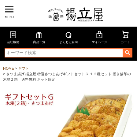
MENU
会社概要
商品一覧
よくある質問
マイページ
カート
HOME
ギフト
さつま揚げ 揚立屋 特選さつまあげギフトセットＧ １２種セット 招き猫印の
木箱２箱 送料無料 ネット限定