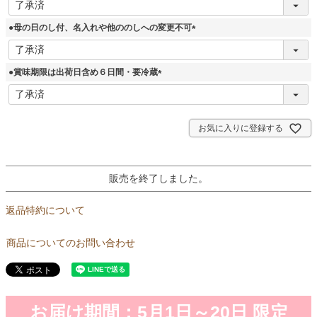
必
須
●母の日のし付、名入れや他ののしへの変更不可
)
(
必
須
●賞味期限は出荷日含め６日間・要冷蔵
)
(
必
須
)
お気に入りに登録する
販売を終了しました。
返品特約について
商品についてのお問い合わせ
お届け期間：5月1日～20日 限定