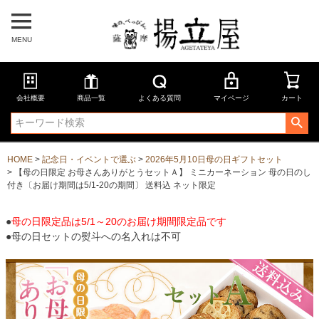
MENU
会社概要
商品一覧
よくある質問
マイページ
カート
HOME
記念日・イベントで選ぶ
2026年5月10日母の日ギフトセット
【母の日限定 お母さんありがとうセットＡ】 ミニカーネーション 母の日のし
付き〔お届け期間は5/1-20の期間〕 送料込 ネット限定
●
母の日限定品は5/1～20のお届け期間限定品です
●母の日セットの熨斗への名入れは不可