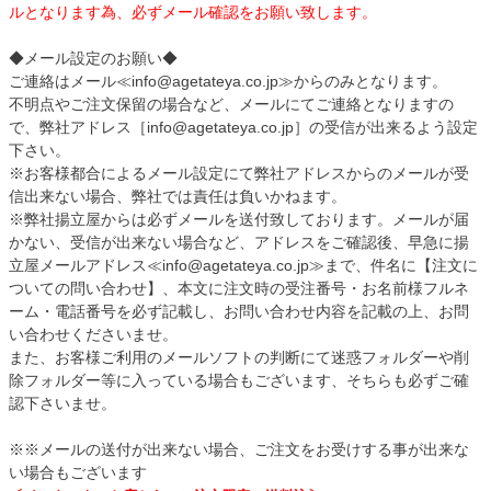
ルとなります為、必ずメール確認をお願い致します。
◆メール設定のお願い◆
ご連絡はメール≪info@agetateya.co.jp≫からのみとなります。
不明点やご注文保留の場合など、メールにてご連絡となりますの
で、弊社アドレス［info@agetateya.co.jp］の受信が出来るよう設定
下さい。
※お客様都合によるメール設定にて弊社アドレスからのメールが受
信出来ない場合、弊社では責任は負いかねます。
※弊社揚立屋からは必ずメールを送付致しております。メールが届
かない、受信が出来ない場合など、アドレスをご確認後、早急に揚
立屋メールアドレス≪info@agetateya.co.jp≫まで、件名に【注文に
ついての問い合わせ】、本文に注文時の受注番号・お名前様フルネ
ーム・電話番号を必ず記載し、お問い合わせ内容を記載の上、お問
い合わせくださいませ。
また、お客様ご利用のメールソフトの判断にて迷惑フォルダーや削
除フォルダー等に入っている場合もございます、そちらも必ずご確
認下さいませ。
※※メールの送付が出来ない場合、ご注文をお受けする事が出来な
い場合もございます