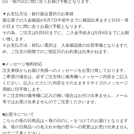
(日・母の日)に間に合うお届け手配となります。
▼お支払方法：銀行振込選択のお客様
揚立屋での入金確認が5月7日午前中までに確認出来ますと5/10・母
の日までに間に合うお届け手配となります。
その為、ご注文は5月5日までに、ご入金手続きは5月6日までにお願
い致します。
※お支払方法：前払い選択は、入金確認後の出荷準備となりますた
め、ご注文の段階でのご指定日のお約束は出来かねます。
■メッセージ無料対応
注文者様からお届け先様へのメッセージをお受け致しております。
ご希望の場合は、必ずご注文時に備考欄へメッセージ内容をご記入
ください。記入いただいた内容をそのままＢ５サイズのメッセージ
用紙に印字致します。
※ご注文時の備考欄に記入の無い場合はお付け出来ません、メール
等ではお受け出来ませんのでご注意くださいませ。
■お熨斗について
こちらの母の日商品は＜母の日のし＞をつけてのお届けとなります
為、母の日商品への名入れや他の熨斗への変更はお受け出来ません
のでご了承ください。