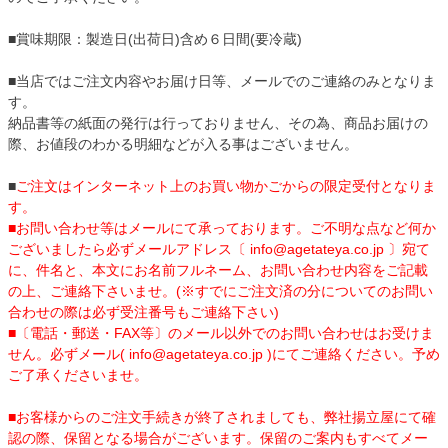
■賞味期限：製造日(出荷日)含め６日間(要冷蔵)
■当店ではご注文内容やお届け日等、メールでのご連絡のみとなりま
す。
納品書等の紙面の発行は行っておりません、その為、商品お届けの
際、お値段のわかる明細などが入る事はございません。
■
ご注文はインターネット上のお買い物かごからの限定受付となりま
す。
■お問い合わせ等はメールにて承っております。ご不明な点など何か
ございましたら必ずメールアドレス〔 info@agetateya.co.jp 〕宛て
に、件名と、本文にお名前フルネーム、お問い合わせ内容をご記載
の上、ご連絡下さいませ。(※すでにご注文済の分についてのお問い
合わせの際は必ず受注番号もご連絡下さい)
■〔電話・郵送・FAX等〕のメール以外でのお問い合わせはお受けま
せん。必ずメール( info@agetateya.co.jp )にてご連絡ください。予め
ご了承くださいませ。
■お客様からのご注文手続きが終了されましても、弊社揚立屋にて確
認の際、保留となる場合がございます。保留のご案内もすべてメー