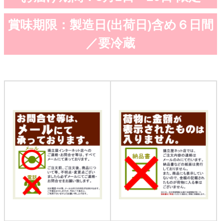
賞味期限：製造日(出荷日)含め６日間
／要冷蔵