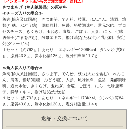
〔インターネット店からのご注文限定・送料込〕
さつまあげ（魚肉練製品）の原材料
≪チーズ入りの場合≫
魚肉(輸入又は国産)、さつま芋、でん粉、枝豆、れんこん、清酒、糖
類(粗糖、ぶどう糖)、風味原料、魚醤、発酵調味料、還元水飴、プロ
セスチーズ、きくらげ、玉ねぎ、食塩、ごぼう、人参、にら、七味
唐辛子(ごまを含む)、酵母エキス、揚げ油(なたね油)／乳化剤、安定
剤(グァーガム)
１セット（約792ｇ）あたり エネルギー1209Kcal、タンパク質87
ｇ、脂質43.8ｇ、炭水化物126ｇ、塩分相当量11.7ｇ
≪角人参入りの場合≫
魚肉(輸入又は国産)、さつま芋、でん粉、枝豆(大豆を含む)、れんこ
ん、清酒、糖類(粗糖、ぶどう糖)、人参、風味原料、魚醤、発酵調味
料、還元水飴、きくらげ、玉ねぎ、食塩、ごぼう、にら、七味唐辛
子、酵母エキス、揚げ油(なたね油)
１セット（約792ｇ）あたり エネルギー1173Kcal、タンパク質84
ｇ、脂質40.8ｇ、炭水化物126ｇ、塩分相当量11.4ｇ
返品・交換について