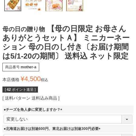
【母の日限定 お母さん
母の日の贈り物
ありがとうセットＡ】 ミニカーネー
ション 母の日のし付き〔お届け期間
は5/1-20の期間〕 送料込 ネット限定
商品番号
mother-a
¥
4,500
本店価格
税込
[
42
ポイント進呈 ]
送料パターン
送料込み商品
●チーズを角人参に変更しますか？
(
必
須
●北海道お届けは別途600円、東北お届けは別途300円必要
)
(