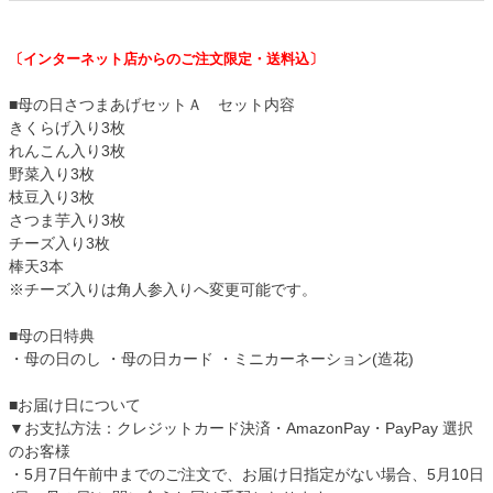
〔インターネット店からのご注文限定・送料込〕
■母の日さつまあげセットＡ セット内容
きくらげ入り3枚
れんこん入り3枚
野菜入り3枚
枝豆入り3枚
さつま芋入り3枚
チーズ入り3枚
棒天3本
※チーズ入りは角人参入りへ変更可能です。
■母の日特典
・母の日のし ・母の日カード ・ミニカーネーション(造花)
■お届け日について
▼お支払方法：クレジットカード決済・AmazonPay・PayPay 選択
のお客様
・5月7日午前中までのご注文で、お届け日指定がない場合、5月10日