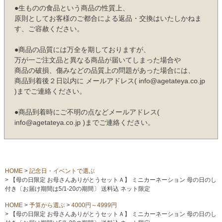
●生ものの食品という商品の性質上、
原則としてお客様のご都合による返品・交換はいたしかねま
す、ご容赦ください。
●商品の品質には万全を期しておりますが、
万が一ご注文品と異なる商品が届いてしまった場合や
商品の破損、傷みなどの品質上の問題があった場合には、
商品到着後２日以内に メールアドレス( info@agetateya.co.jp
)までご連絡ください。
●商品到着時にご不明の点などメールアドレス(
info@agetateya.co.jp )までご連絡ください。
HOME
記念日・イベントで選ぶ
【母の日限定 お母さんありがとうセットＡ】 ミニカーネーション 母の日のし
付き〔お届け期間は5/1-20の期間〕 送料込 ネット限定
HOME
予算から選ぶ
4000円～4999円
【母の日限定 お母さんありがとうセットＡ】 ミニカーネーション 母の日のし