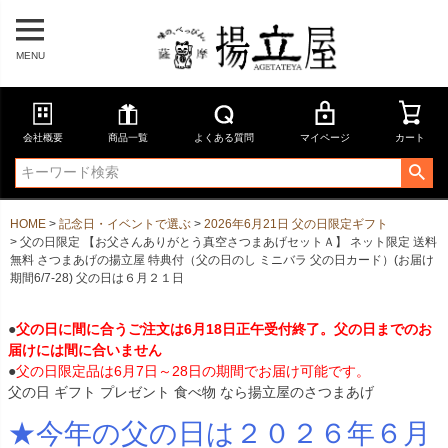
MENU
会社概要
商品一覧
よくある質問
マイページ
カート
HOME
記念日・イベントで選ぶ
2026年6月21日 父の日限定ギフト
父の日限定 【お父さんありがとう真空さつまあげセットＡ】 ネット限定 送料
無料 さつまあげの揚立屋 特典付（父の日のし ミニバラ 父の日カード）(お届け
期間6/7-28) 父の日は６月２１日
●
父の日に間に合うご注文は6月18日正午受付終了。父の日までのお
届けには間に合いません
●
父の日限定品は6月7日～28日の期間でお届け可能です。
父の日 ギフト プレゼント 食べ物 なら揚立屋のさつまあげ
★今年の父の日は２０２６年６月