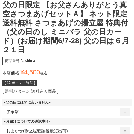
父の日限定 【お父さんありがとう真
空さつまあげセットＡ】 ネット限定
送料無料 さつまあげの揚立屋 特典付
（父の日のし ミニバラ 父の日カー
ド）(お届け期間6/7-28) 父の日は６月
２１日
商品番号
fa-shin-a
¥
4,500
本店価格
税込
[
42
ポイント進呈 ]
送料パターン
送料込み商品
●父の日には間に合いません
(
必
須
●お届けについての確認事項
)
(
必