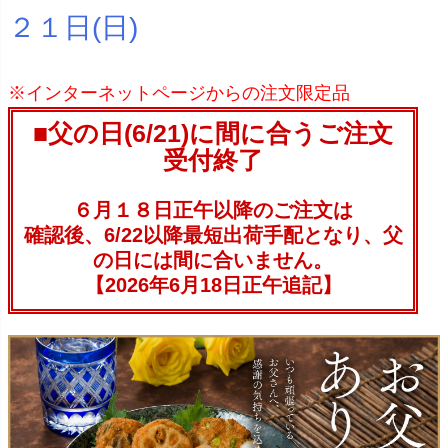
２１日(日)
※インターネットページからの注文限定品
■父の日(6/21)に間に合うご注文
受付終了
６月１８日正午以降のご注文は
確認後、6/22以降最短出荷手配となり、父
の日には間に合いません。
【2026年6月18日正午追記】