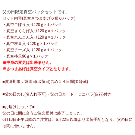
父の日限定真空パックセットです。
セット内容(真空さつまあげ６種６パック)
・真空ごぼう入り120ｇ×１パック
・真空きくらげ入り120ｇ×１パック
・真空れんこん入り120ｇ×１パック
・真空枝豆入り120ｇ×１パック
・真空チーズ入り120ｇ×１パック
・真空棒天96ｇ×１パック
※中身の変更は出来ません。
※さつまあげは真空タイプとなります。
■賞味期限：製造日(出荷日)含め１４日間(要冷蔵)
■父の日のし(名入れ不可)・父の日カード・ミニバラ(造花)付き
■お届けについて■
父の日に間に合うご注文受付は終了しました。
6月18日正午以降のご注文は、6月22日以降より出荷手配となり、父の日に
は間に合いません。