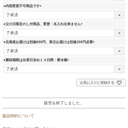
須
●内容変更不可商品です
)
(
必
須
●父の日限定のし付商品、変更・名入れ出来ません
)
(
必
須
●北海道お届けは別途600円、東北お届けは別途300円必要
)
(
必
須
●賞味期限は出荷日含め１４日間・要冷蔵
)
(
必
須
)
お気に入りに登録する
販売を終了しました。
返品特約について