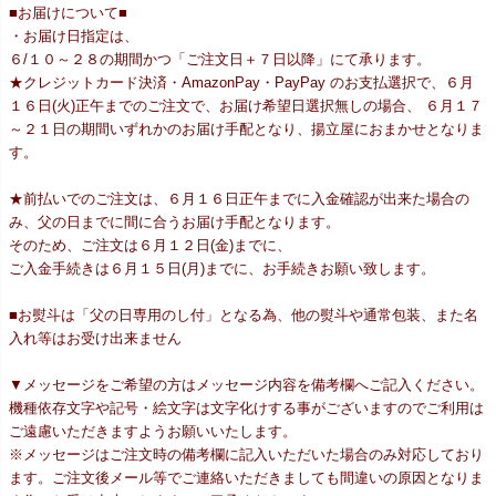
■お届けについて■
・お届け日指定は、
６/１０～２８の期間かつ「ご注文日＋７日以降」にて承ります。
★クレジットカード決済・AmazonPay・PayPay のお支払選択で、６月
１６日(火)正午までのご注文で、お届け希望日選択無しの場合、 ６月１７
～２１日の期間いずれかのお届け手配となり、揚立屋におまかせとなりま
す。
★前払いでのご注文は、６月１６日正午までに入金確認が出来た場合の
み、父の日までに間に合うお届け手配となります。
そのため、ご注文は６月１２日(金)までに、
ご入金手続きは６月１５日(月)までに、お手続きお願い致します。
■お熨斗は「父の日専用のし付」となる為、他の熨斗や通常包装、また名
入れ等はお受け出来ません
▼メッセージをご希望の方はメッセージ内容を備考欄へご記入ください。
機種依存文字や記号・絵文字は文字化けする事がございますのでご利用は
ご遠慮いただきますようお願いいたします。
※メッセージはご注文時の備考欄に記入いただいた場合のみ対応しており
ます。ご注文後メール等でご連絡いただきましても間違いの原因となりま