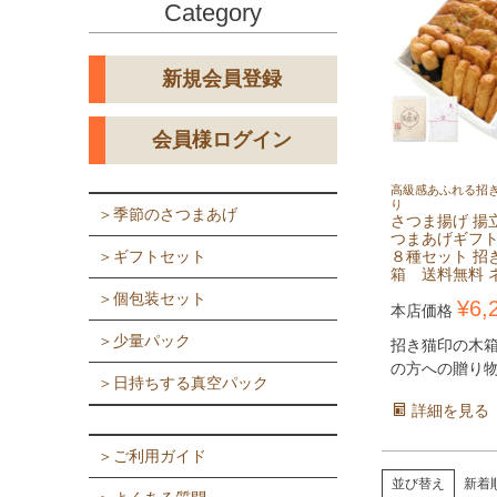
Category
新規会員登録
会員様ログイン
高級感あふれる招
り
＞季節のさつまあげ
さつま揚げ 揚
つまあげギフ
８種セット 招
＞ギフトセット
箱 送料無料 
＞個包装セット
¥
6,
本店価格
＞少量パック
招き猫印の木
の方への贈り
＞日持ちする真空パック
詳細を見る
＞ご利用ガイド
並び替え
新着