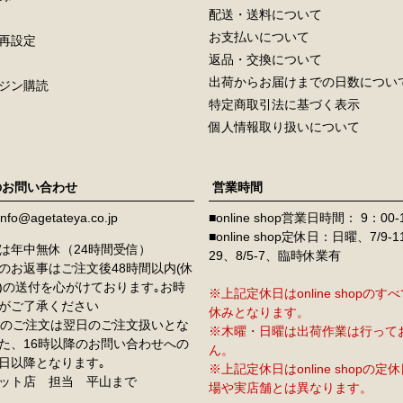
配送・送料について
お支払いについて
再設定
返品・交換について
出荷からお届けまでの日数につい
ジン購読
特定商取引法に基づく表示
個人情報取り扱いについて
のお問い合わせ
営業時間
info@agetateya.co.jp
■online shop営業日時間： 9：00-
■online shop定休日：日曜、7/9-
は年中無休（24時間受信）
29、8/5-7、臨時休業有
のお返事はご注文後48時間以内(休
)の送付を心がけております｡お時
※上記定休日はonline shopの
がご了承ください
休みとなります。
降のご注文は翌日のご注文扱いとな
※木曜・日曜は出荷作業は行って
た、16時以降のお問い合わせへの
ん。
日以降となります｡
※上記定休日はonline shopの
ット店 担当 平山まで
場や実店舗とは異なります。