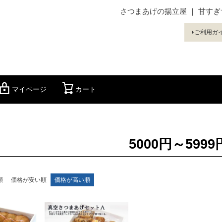
さつまあげの揚立屋 ｜ 甘す
ご利用ガ
マイページ
カート
検索
5000円～5999
順
価格が安い順
価格が高い順