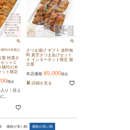
き猫印の木箱入
さつま揚げ ギフト 送料無
料 真空さつまあげセット
立屋 特選さ
Ａ インターネット限定 揚
トセットＣ
立屋
き猫印の木
ネット限定
¥
5,000
本店価格
税込
200
税込
詳細を見る
箱入り！目上
物に。
順
価格が安い順
価格が高い順