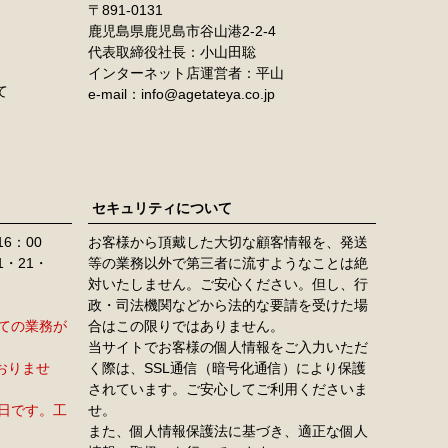
891-0131
鹿児島県鹿児島市谷山港2-2-4
代表取締役社長：小山田聡
インターネット店運営者：平山
て
e-mail：info@agetateya.co.jp
セキュリティについて
16：00
お客様から頂戴した大切な顧客情報を、発送
11・21・
等の業務以外で第三者に流すようなことは絶
対いたしません。ご安心ください。但し、行
政・司法機関などから法的な要請を受けた場
すべての業務が
合はこの限りではありません。
当サイトでお客様の個人情報をご入力いただ
おりませ
く際は、SSL通信（暗号化通信）により保護
されています。ご安心してご利用くださいま
定休日です。工
せ。
また、個人情報保護法に基づき、適正な個人