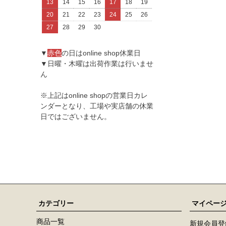
13
14
15
16
17
18
19
20
21
22
23
24
25
26
27
28
29
30
▼
赤色
の日はonline shop休業日
▼日曜・木曜は出荷作業は行いませ
ん
※上記はonline shopの営業日カレ
ンダーとなり、工場や実店舗の休業
日ではございません。
カテゴリー
マイペー
商品一覧
新規会員登