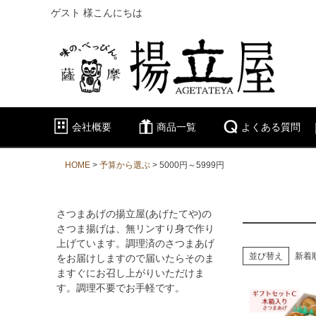
ゲスト 様こんにちは
会社概要
商品一覧
よくある質問
HOME
予算から選ぶ
5000円～5999円
さつまあげの揚立屋(あげたてや)の
さつま揚げは、無リンすり身で作り
上げています。調理済のさつまあげ
並び替え
新着
をお届けしますので届いたらそのま
ますぐにお召し上がりいただけま
す。調理不要でお手軽です。