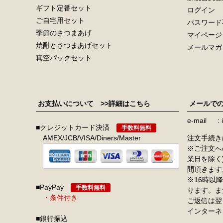
ギフト定番セット
ログイン
ご自宅用セット
パスワード
季節のさつまあげ
マイページ
焼酎とさつまあげセット
メールマガ
真空パックセット
お支払いについて
>>詳細はこちら
メールで
e-mail
■クレジットカード決済
手数料無料
AMEX/JCB/VISA/Diners/Master
注文手続き
※ご注文へ
業日を除く
間頂きます
※16時以
■PayPay
手数料無料
ります。ま
・条件付き
ご返信は翌
インターネ
■銀行振込