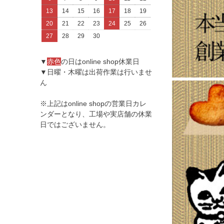
13
14
15
16
17
18
19
20
21
22
23
24
25
26
27
28
29
30
▼
赤色
の日はonline shop休業日
▼日曜・木曜は出荷作業は行いませ
ん
※上記はonline shopの営業日カレ
ンダーとなり、工場や実店舗の休業
日ではございません。