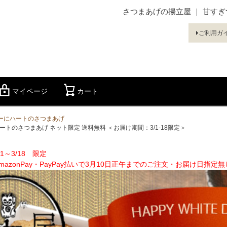
さつまあげの揚立屋 ｜ 甘す
ご利用ガ
マイページ
カート
検索
デーにハートのさつまあげ
トのさつまあげ ネット限定 送料無料 ＜お届け期間：3/1-18限定＞
1～3/18 限定
mazonPay・PayPay払いで3月10日正午までのご注文・お届け日