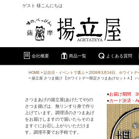
ゲスト 様こんにちは
会社概要
商品一覧
よくある質問
HOME
記念日・イベントで選ぶ
2026年3月14日、ホワイト
揚立屋 さつま揚げ 【ホワイトデー限定さつまあげセットＡ】 ハー
●
お届け期間 3/
さつまあげの揚立屋(あげたてや)の
●
カード決済・A
さつま揚げは、無リンすり身で作り
上げています。調理済のさつまあげ
をお届けしますので届いたらそのま
ますぐにお召し上がりいただけま
す。調理不要でお手軽です。