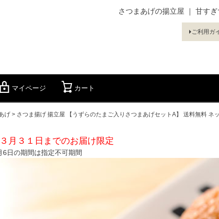
さつまあげの揚立屋 ｜ 甘す
ご利用ガ
マイページ
カート
検索
あげ
さつま揚げ 揚立屋 【うずらのたまご入りさつまあげセットA】 送料無料 ネ
 ３月３１日までのお届け限定
1月6日の期間は指定不可期間