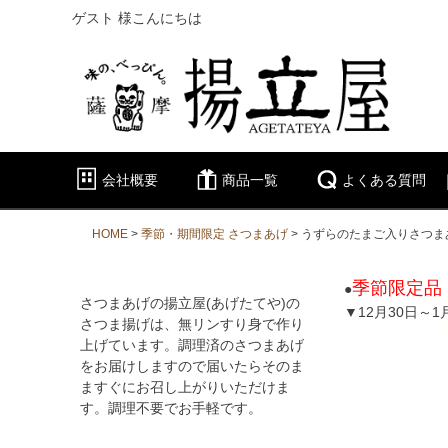
ゲスト 様こんにちは
会社概要
商品一覧
よくある質問
HOME
季節・期間限定 さつまあげ
うずらのたまご入りさつま
季節限定品
●
さつまあげの揚立屋(あげたてや)の
▼12月30日～
さつま揚げは、無リンすり身で作り
上げています。調理済のさつまあげ
をお届けしますので届いたらそのま
ますぐにお召し上がりいただけま
す。調理不要でお手軽です。