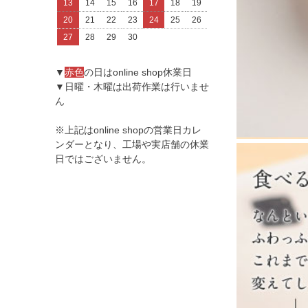
13
14
15
16
17
18
19
20
21
22
23
24
25
26
27
28
29
30
▼
赤色
の日はonline shop休業日
▼日曜・木曜は出荷作業は行いませ
ん
※上記はonline shopの営業日カレ
ンダーとなり、工場や実店舗の休業
日ではございません。