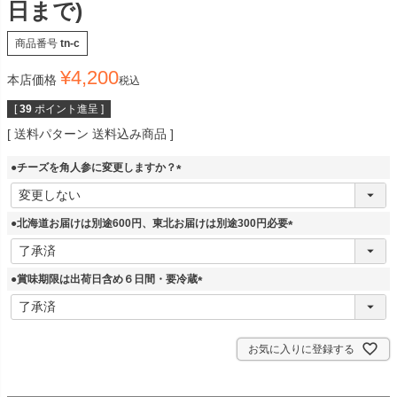
日まで)
商品番号
tn-c
¥
4,200
本店価格
税込
[
39
ポイント進呈 ]
送料パターン
送料込み商品
●チーズを角人参に変更しますか？
(
必
須
●北海道お届けは別途600円、東北お届けは別途300円必要
)
(
必
須
●賞味期限は出荷日含め６日間・要冷蔵
)
(
必
須
)
お気に入りに登録する