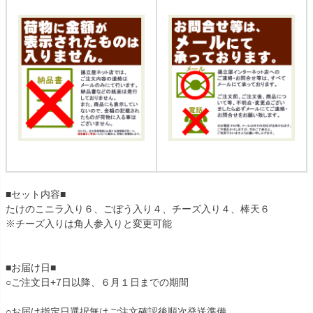
■セット内容■
たけのこニラ入り６、ごぼう入り４、チーズ入り４、棒天６
※チーズ入りは角人参入りと変更可能
■お届け日■
○ご注文日+7日以降、６月１日までの期間
○お届け指定日選択無はご注文確認後順次発送準備