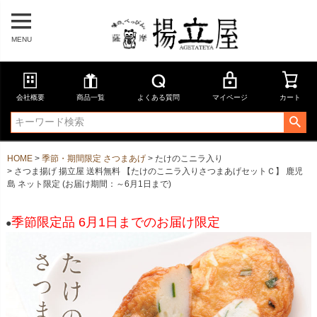
MENU
会社概要
商品一覧
よくある質問
マイページ
カート
HOME
季節・期間限定 さつまあげ
たけのこニラ入り
さつま揚げ 揚立屋 送料無料 【たけのこニラ入りさつまあげセットＣ】 鹿児
島 ネット限定 (お届け期間：～6月1日まで)
季節限定品 6月1日までのお届け限定
●