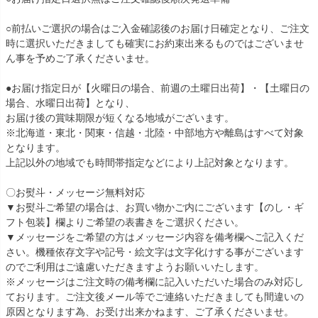
○前払いご選択の場合はご入金確認後のお届け日確定となり、ご注文
時に選択いただきましても確実にお約束出来るものではございませ
ん事を予めご了承くださいませ。
●お届け指定日が【火曜日の場合、前週の土曜日出荷】・【土曜日の
場合、水曜日出荷】となり、
お届け後の賞味期限が短くなる地域がございます。
※北海道・東北・関東・信越・北陸・中部地方や離島はすべて対象
となります。
上記以外の地域でも時間帯指定などにより上記対象となります。
〇お熨斗・メッセージ無料対応
▼お熨斗ご希望の場合は、お買い物かご内にございます【のし・ギ
フト包装】欄よりご希望の表書きをご選択ください。
▼メッセージをご希望の方はメッセージ内容を備考欄へご記入くだ
さい。機種依存文字や記号・絵文字は文字化けする事がございます
のでご利用はご遠慮いただきますようお願いいたします。
※メッセージはご注文時の備考欄に記入いただいた場合のみ対応し
ております。ご注文後メール等でご連絡いただきましても間違いの
原因となります為、お受け出来かねます、ご了承くださいませ。