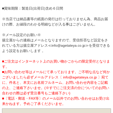
■賞味期限：製造日(出荷日)含め６日間
※当店では納品書等の紙面の発行は行っておりません為、商品お届
けの際、お値段のわかる明細などが入る事はございません。
※メール設定のお願い※
揚立屋からの連絡はメールとなりますので、受信拒否など設定をさ
れている方は揚立屋アドレス≪info@agetateya.co.jp≫を受信できる
よう設定をお願いします 。
■ご注文はインターネット上のお買い物かごからの限定受付となりま
す。
■お問い合わせ等はメールにて承っております。ご不明な点など何か
ございましたら必ずメールアドレス〔 info@agetateya.co.jp 〕宛て
に、件名と、本文にお名前フルネーム、お問い合わせ内容をご記載
の上、ご連絡下さいませ。(※すでにご注文済の分についてのお問い
合わせの際は必ず受注番号もご連絡下さい)
■〔電話・郵送・FAX等〕のメール以外でのお問い合わせはお受け出
来かねます。予めご了承くださいませ。