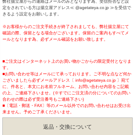
弊社揚立屋からの連絡はメールのみとなります為、受信拒否など設
定をされている方は揚立屋アドレス≪ @agetateya.co.jp ≫を受信で
きるよう設定をお願いします。
※お客様からのご注文手続きが終了されましても、弊社揚立屋にて
確認の際、保留となる場合がございます。保留のご案内もすべてメ
ールとなります為、必ずメール確認をお願い致します。
■ご注文はインターネット上のお買い物かごからの限定受付となりま
す。
■お問い合わせ等はメールにて承っております。ご不明な点など何か
ございましたら必ずメールアドレス〔 info@agetateya.co.jp 〕宛て
に、件名と、本文にお名前フルネーム、お問い合わせ内容をご記載
の上、ご連絡下さいませ。(※すでにご注文済の分についてのお問い
合わせの際は必ず受注番号もご連絡下さい)
■〔電話・郵送・FAX〕等のメール以外でのお問い合わせはお受け出
来ません。予めご了承くださいませ。
返品・交換について