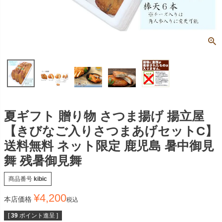
夏ギフト 贈り物 さつま揚げ 揚立屋
【きびなご入りさつまあげセットC】
送料無料 ネット限定 鹿児島 暑中御見
舞 残暑御見舞
商品番号
kibic
¥
4,200
本店価格
税込
[
39
ポイント進呈 ]