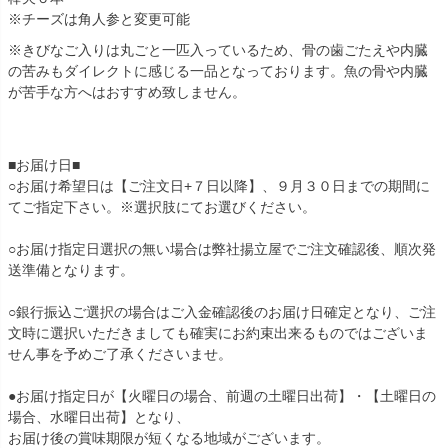
※チーズは角人参と変更可能
※きびなご入りは丸ごと一匹入っているため、骨の歯ごたえや内臓
の苦みもダイレクトに感じる一品となっております。魚の骨や内臓
が苦手な方へはおすすめ致しません。
■お届け日■
○お届け希望日は【ご注文日+７日以降】、９月３０日までの期間に
てご指定下さい。※選択肢にてお選びください。
○お届け指定日選択の無い場合は弊社揚立屋でご注文確認後、順次発
送準備となります。
○銀行振込ご選択の場合はご入金確認後のお届け日確定となり、ご注
文時に選択いただきましても確実にお約束出来るものではございま
せん事を予めご了承くださいませ。
●お届け指定日が【火曜日の場合、前週の土曜日出荷】・【土曜日の
場合、水曜日出荷】となり、
お届け後の賞味期限が短くなる地域がございます。