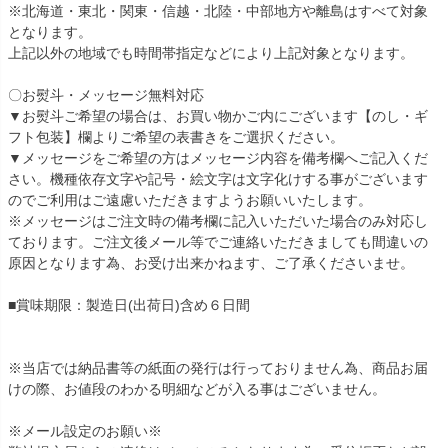
※北海道・東北・関東・信越・北陸・中部地方や離島はすべて対象
となります。
上記以外の地域でも時間帯指定などにより上記対象となります。
〇お熨斗・メッセージ無料対応
▼お熨斗ご希望の場合は、お買い物かご内にございます【のし・ギ
フト包装】欄よりご希望の表書きをご選択ください。
▼メッセージをご希望の方はメッセージ内容を備考欄へご記入くだ
さい。機種依存文字や記号・絵文字は文字化けする事がございます
のでご利用はご遠慮いただきますようお願いいたします。
※メッセージはご注文時の備考欄に記入いただいた場合のみ対応し
ております。ご注文後メール等でご連絡いただきましても間違いの
原因となります為、お受け出来かねます、ご了承くださいませ。
■賞味期限：製造日(出荷日)含め６日間
※当店では納品書等の紙面の発行は行っておりません為、商品お届
けの際、お値段のわかる明細などが入る事はございません。
※メール設定のお願い※